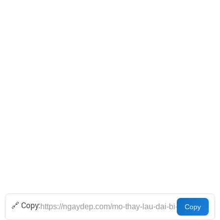
🔗 Copy: