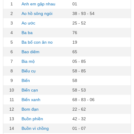
1
Anh em gặp nhau
01
2
Ao hồ sông ngòi
38 - 93 - 54
3
Ao ước
25 - 52
4
Ba ba
76
5
Ba bố con ăn no
19
6
Bao diêm
65
7
Bia mộ
05 - 85
8
Biếu cụ
58 - 85
9
Biển
58
10
Biển cạn
58 - 53
11
Biển xanh
68 - 83 - 06
12
Bom đạn
22 - 62
13
Buồn phiền
42 - 32
14
Buồn vì chồng
01 - 07