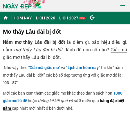
≡
NGÀY ĐẸP
.com
HÔM NAY
LỊCH 2026
LỊCH 2027
Mơ thấy Lâu đài bị đốt
Nằm mơ thấy Lâu đài bị đốt
là điềm gì, báo hiệu điều gì,
nằm
mơ thấy Lâu đài bị đốt
đánh đề con số nào?
Giải mã
giấc mơ thấy Lâu đài bị đốt
.
Như vậy theo
"
Giải mã giấc mơ
"
và
"
Lịch âm hôm nay
"
thì khi "nằm
mơ thấy Lâu đài bị đốt" các bộ số đẹp tương ứng với giấc mơ đó là:
"
03 - 87
"
Mời các bạn xem thêm các giấc mơ khác theo danh sách hơn
1000
giấc mơ lô đề
hoặc
thống kê kết quả xổ số
3 miền qua
bảng đặc biệt
năm
cập nhật mới nhất ở bên dưới nhé.