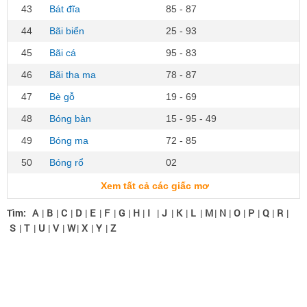
43
Bát đĩa
85 - 87
44
Bãi biển
25 - 93
45
Bãi cá
95 - 83
46
Bãi tha ma
78 - 87
47
Bè gỗ
19 - 69
48
Bóng bàn
15 - 95 - 49
49
Bóng ma
72 - 85
50
Bóng rổ
02
Xem tất cả các giấc mơ
Tìm:
A
|
B
|
C
|
D
|
E
|
F
|
G
|
H
|
I
|
J
|
K
|
L
|
M
|
N
|
O
|
P
|
Q
|
R
|
S
|
T
|
U
|
V
|
W
|
X
|
Y
|
Z