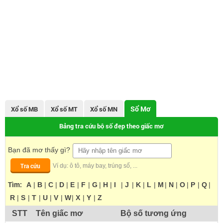
Sổ Mơ
Xổ số MB
Xổ số MT
Xổ số MN
Bảng tra cứu bộ số đẹp theo giấc mơ
Bạn đã mơ thấy gì?
Tra cứu
Ví dụ: ô tô, máy bay, trúng số, ...
Tìm:
A
|
B
|
C
|
D
|
E
|
F
|
G
|
H
|
I
|
J
|
K
|
L
|
M
|
N
|
O
|
P
|
Q
|
R
|
S
|
T
|
U
|
V
|
W
|
X
|
Y
|
Z
STT
Tên giấc mơ
Bộ số tương ứng