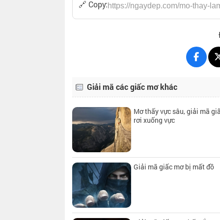
🔗 Copy:
Giải mã các giấc mơ khác
Mơ thấy vực sâu, giải mã gi
rơi xuống vực
Giải mã giấc mơ bị mất đồ