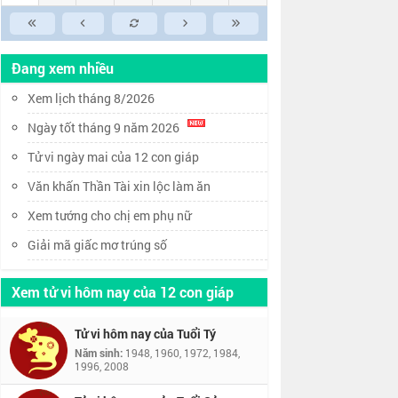
Đang xem nhiều
Xem lịch tháng 8/2026
Ngày tốt tháng 9 năm 2026
Tử vi ngày mai của 12 con giáp
Văn khấn Thần Tài xin lộc làm ăn
Xem tướng cho chị em phụ nữ
Giải mã giấc mơ trúng số
Xem tử vi hôm nay của 12 con giáp
Tử vi hôm nay của Tuổi Tý
Năm sinh:
1948, 1960, 1972, 1984,
1996, 2008