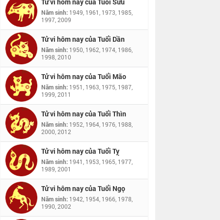
Tử vi hôm nay của Tuổi Sửu
Năm sinh:
1949, 1961, 1973, 1985,
1997, 2009
Tử vi hôm nay của Tuổi Dần
Năm sinh:
1950, 1962, 1974, 1986,
1998, 2010
Tử vi hôm nay của Tuổi Mão
Năm sinh:
1951, 1963, 1975, 1987,
1999, 2011
Tử vi hôm nay của Tuổi Thìn
Năm sinh:
1952, 1964, 1976, 1988,
2000, 2012
Tử vi hôm nay của Tuổi Tỵ
Năm sinh:
1941, 1953, 1965, 1977,
1989, 2001
Tử vi hôm nay của Tuổi Ngọ
Năm sinh:
1942, 1954, 1966, 1978,
1990, 2002