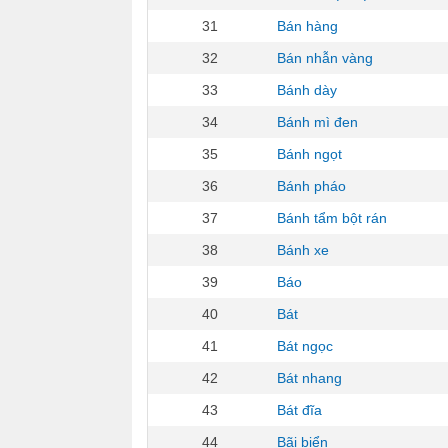
31
Bán hàng
32
Bán nhẫn vàng
33
Bánh dày
34
Bánh mì đen
35
Bánh ngọt
36
Bánh pháo
37
Bánh tẩm bột rán
38
Bánh xe
39
Báo
40
Bát
41
Bát ngọc
42
Bát nhang
43
Bát đĩa
44
Bãi biển