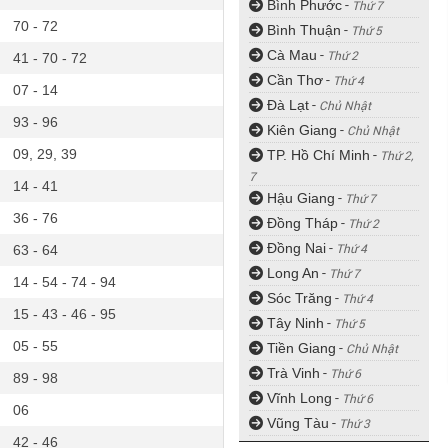
-
Bình Phước
Thứ 7
70 - 72
-
Bình Thuận
Thứ 5
-
Cà Mau
Thứ 2
41 - 70 - 72
-
Cần Thơ
Thứ 4
07 - 14
-
Đà Lạt
Chủ Nhật
93 - 96
-
Kiên Giang
Chủ Nhật
-
09, 29, 39
TP. Hồ Chí Minh
Thứ 2,
7
14 - 41
-
Hậu Giang
Thứ 7
36 - 76
-
Đồng Tháp
Thứ 2
-
Đồng Nai
Thứ 4
63 - 64
-
Long An
Thứ 7
14 - 54 - 74 - 94
-
Sóc Trăng
Thứ 4
15 - 43 - 46 - 95
-
Tây Ninh
Thứ 5
05 - 55
-
Tiền Giang
Chủ Nhật
-
Trà Vinh
Thứ 6
89 - 98
-
Vĩnh Long
Thứ 6
06
-
Vũng Tàu
Thứ 3
42 - 46