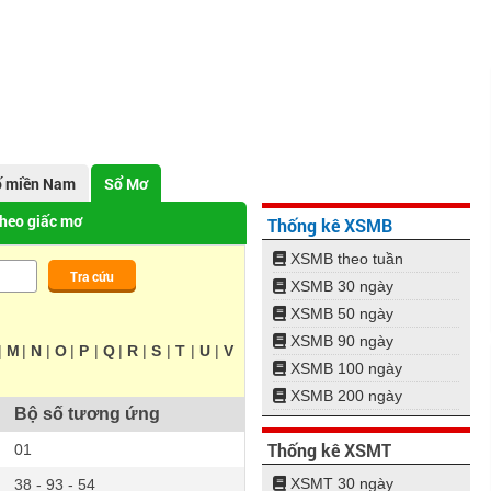
ố miền Nam
Sổ Mơ
theo giấc mơ
Thống kê XSMB
XSMB theo tuần
Tra cứu
XSMB 30 ngày
XSMB 50 ngày
XSMB 90 ngày
|
M
|
N
|
O
|
P
|
Q
|
R
|
S
|
T
|
U
|
V
XSMB 100 ngày
XSMB 200 ngày
Bộ số tương ứng
Thống kê XSMT
01
XSMT 30 ngày
38 - 93 - 54