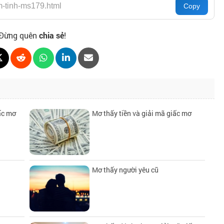
Đừng quên
chia sẻ
!
ấc mơ
Mơ thấy tiền và giải mã giấc mơ
Mơ thấy người yêu cũ