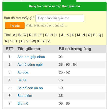
Bảng tra cứu bộ số đẹp theo giấc mơ
Bạn đã mơ thấy gì?
Tra cứu
Ví dụ: ô tô, máy bay, trúng số, ...
Tìm:
A
|
B
|
C
|
D
|
E
|
F
|
G
|
H
|
I
|
J
|
K
|
L
|
M
|
N
|
O
|
P
|
Q
|
R
|
S
|
T
|
U
|
V
|
W
|
X
|
Y
|
Z
STT
Tên giấc mơ
Bộ số tương ứng
1
Anh em gặp nhau
01
2
Ao hồ sông ngòi
38 - 93 - 54
3
Ao ước
25 - 52
4
Ba ba
76
5
Ba bố con ăn no
19
6
Bao diêm
65
7
Bia mộ
05 - 85