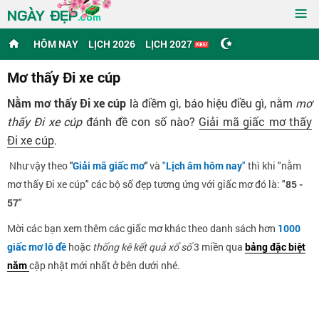
≡
NGÀY ĐẸP
.com
HÔM NAY
LỊCH 2026
LỊCH 2027
Mơ thấy Đi xe cúp
Nằm mơ thấy Đi xe cúp
là điềm gì, báo hiệu điều gì, nằm
mơ
thấy Đi xe cúp
đánh đề con số nào?
Giải mã giấc mơ thấy
Đi xe cúp
.
Như vậy theo
"
Giải mã giấc mơ
"
và
"
Lịch âm hôm nay
"
thì khi "nằm
mơ thấy Đi xe cúp" các bộ số đẹp tương ứng với giấc mơ đó là: "
85 -
57
"
Mời các bạn xem thêm các giấc mơ khác theo danh sách hơn
1000
giấc mơ lô đề
hoặc
thống kê kết quả xổ số
3 miền qua
bảng đặc biệt
năm
cập nhật mới nhất ở bên dưới nhé.