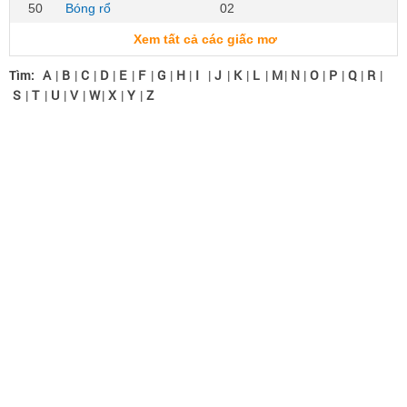
50
Bóng rổ
02
Xem tất cả các giấc mơ
Tìm:
A
|
B
|
C
|
D
|
E
|
F
|
G
|
H
|
I
|
J
|
K
|
L
|
M
|
N
|
O
|
P
|
Q
|
R
|
S
|
T
|
U
|
V
|
W
|
X
|
Y
|
Z