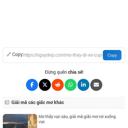
🔗 Copy:
Đừng quên
chia sẻ
!
Giải mã các giấc mơ khác
Mơ thấy vực sâu, giải mã giấc mơ rơi xuống
vực