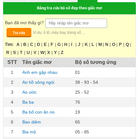
Bảng tra cứu bộ số đẹp theo giấc mơ
Bạn đã mơ thấy gì?
Tra cứu
Ví dụ: ô tô, máy bay, trúng số, ...
Tìm:
A
|
B
|
C
|
D
|
E
|
F
|
G
|
H
|
I
|
J
|
K
|
L
|
M
|
N
|
O
|
P
|
Q
|
R
|
S
|
T
|
U
|
V
|
W
|
X
|
Y
|
Z
STT
Tên giấc mơ
Bộ số tương ứng
1
Anh em gặp nhau
01
2
Ao hồ sông ngòi
38 - 93 - 54
3
Ao ước
25 - 52
4
Ba ba
76
5
Ba bố con ăn no
19
6
Bao diêm
65
7
Bia mộ
05 - 85