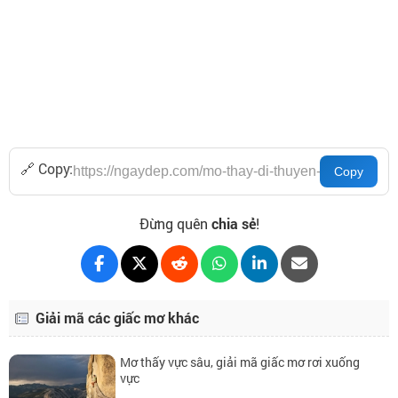
🔗 Copy:
Đừng quên
chia sẻ
!
Giải mã các giấc mơ khác
Mơ thấy vực sâu, giải mã giấc mơ rơi xuống
vực