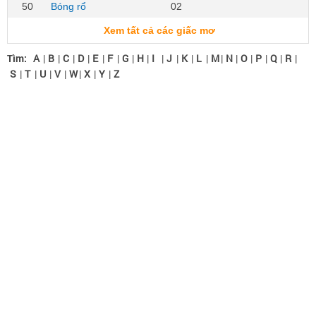
50
Bóng rổ
02
Xem tất cả các giấc mơ
Tìm:
A
|
B
|
C
|
D
|
E
|
F
|
G
|
H
|
I
|
J
|
K
|
L
|
M
|
N
|
O
|
P
|
Q
|
R
|
S
|
T
|
U
|
V
|
W
|
X
|
Y
|
Z