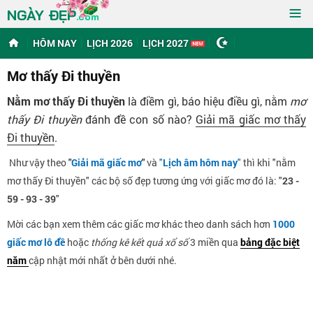
≡
NGÀY ĐẸP
.com
HÔM NAY
LỊCH 2026
LỊCH 2027
Mơ thấy Đi thuyền
Nằm mơ thấy Đi thuyền
là điềm gì, báo hiệu điều gì, nằm
mơ
thấy Đi thuyền
đánh đề con số nào?
Giải mã giấc mơ thấy
Đi thuyền
.
Như vậy theo
"
Giải mã giấc mơ
"
và
"
Lịch âm hôm nay
"
thì khi "nằm
mơ thấy Đi thuyền" các bộ số đẹp tương ứng với giấc mơ đó là: "
23 -
59 - 93 - 39
"
Mời các bạn xem thêm các giấc mơ khác theo danh sách hơn
1000
giấc mơ lô đề
hoặc
thống kê kết quả xổ số
3 miền qua
bảng đặc biệt
năm
cập nhật mới nhất ở bên dưới nhé.