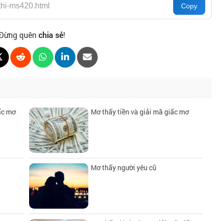
Đừng quên
chia sẻ
!
ấc mơ
Mơ thấy tiền và giải mã giấc mơ
Mơ thấy người yêu cũ