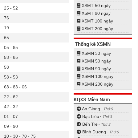
XSMT 50 ngày
25 - 52
XSMT 90 ngày
76
XSMT 100 ngày
19
XSMT 200 ngày
65
Thống kê XSMN
05 - 85
XSMN 30 ngày
58 - 85
XSMN 50 ngày
58
XSMN 90 ngày
XSMN 100 ngày
58 - 53
XSMN 200 ngày
68 - 83 - 06
22 - 62
KQXS Miền Nam
42 - 32
-
An Giang
Thứ 5
-
01 - 07
Bạc Liêu
Thứ 3
-
Bến Tre
Thứ 3
09 - 90
-
Bình Dương
Thứ 6
10 - 30 - 70 - 75