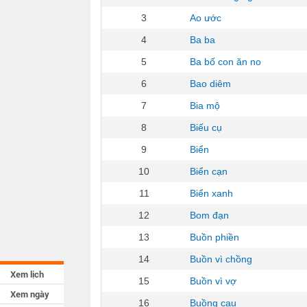
3
Ao ước
4
Ba ba
5
Ba bố con ăn no
6
Bao diêm
7
Bia mộ
8
Biếu cụ
9
Biển
10
Biển cạn
11
Biển xanh
12
Bom đạn
13
Buồn phiền
14
Buồn vì chồng
Xem lịch
15
Buồn vì vợ
Xem ngày
16
Buồng cau