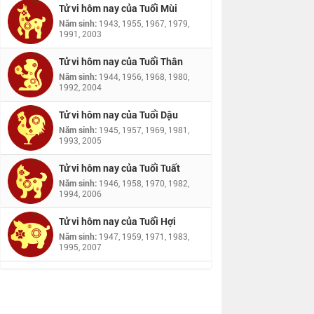
Tử vi hôm nay của Tuổi Mùi
Năm sinh:
1943, 1955, 1967, 1979,
1991, 2003
Tử vi hôm nay của Tuổi Thân
Năm sinh:
1944, 1956, 1968, 1980,
1992, 2004
Tử vi hôm nay của Tuổi Dậu
Năm sinh:
1945, 1957, 1969, 1981,
1993, 2005
Tử vi hôm nay của Tuổi Tuất
Năm sinh:
1946, 1958, 1970, 1982,
1994, 2006
Tử vi hôm nay của Tuổi Hợi
Năm sinh:
1947, 1959, 1971, 1983,
1995, 2007