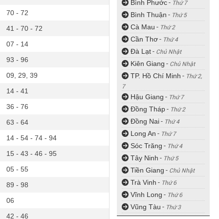
-
Bình Phước
Thứ 7
70 - 72
-
Bình Thuận
Thứ 5
-
Cà Mau
Thứ 2
41 - 70 - 72
-
Cần Thơ
Thứ 4
07 - 14
-
Đà Lạt
Chủ Nhật
93 - 96
-
Kiên Giang
Chủ Nhật
-
09, 29, 39
TP. Hồ Chí Minh
Thứ 2,
7
14 - 41
-
Hậu Giang
Thứ 7
36 - 76
-
Đồng Tháp
Thứ 2
-
Đồng Nai
Thứ 4
63 - 64
-
Long An
Thứ 7
14 - 54 - 74 - 94
-
Sóc Trăng
Thứ 4
15 - 43 - 46 - 95
-
Tây Ninh
Thứ 5
05 - 55
-
Tiền Giang
Chủ Nhật
-
Trà Vinh
Thứ 6
89 - 98
-
Vĩnh Long
Thứ 6
06
-
Vũng Tàu
Thứ 3
42 - 46