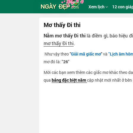
NGÀY ĐẸP
Xem lịch
12 con giá
.com
Mơ thấy Đi thi
Nằm mơ thấy Đi thi
là điềm gì, báo hiệu đ
mơ thấy Đi thi
.
Như vậy theo
"
Giải mã giấc mơ
"
và
"
Lịch âm hô
mơ đó là: "
26
"
Mời các bạn xem thêm các giấc mơ khác theo d
qua
bảng đặc biệt năm
cập nhật mới nhất ở bên 