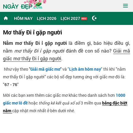
≡
NGÀY ĐẸP
.com
HÔM NAY
LỊCH 2026
LỊCH 2027
Mơ thấy Đi ỉ gặp người
Nằm mơ thấy Đi ỉ gặp người
là điềm gì, báo hiệu điều gì,
nằm
mơ thấy Đi ỉ gặp người
đánh đề con số nào?
Giải mã
giấc mơ thấy Đi ỉ gặp người
.
Như vậy theo
"
Giải mã giấc mơ
"
và
"
Lịch âm hôm nay
"
thì khi "nằm
mơ thấy Đi ỉ gặp người" các bộ số đẹp tương ứng với giấc mơ đó là:
"
67 - 76
"
Mời các bạn xem thêm các giấc mơ khác theo danh sách hơn
1000
giấc mơ lô đề
hoặc
thống kê kết quả xổ số
3 miền qua
bảng đặc biệt
năm
cập nhật mới nhất ở bên dưới nhé.