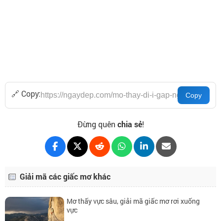
🔗 Copy:
Đừng quên
chia sẻ
!
Giải mã các giấc mơ khác
Mơ thấy vực sâu, giải mã giấc mơ rơi xuống
vực