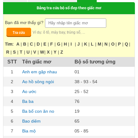
Bảng tra cứu bộ số đẹp theo giấc mơ
Bạn đã mơ thấy gì?
Tra cứu
Ví dụ: ô tô, máy bay, trúng số, ...
Tìm:
A
|
B
|
C
|
D
|
E
|
F
|
G
|
H
|
I
|
J
|
K
|
L
|
M
|
N
|
O
|
P
|
Q
|
R
|
S
|
T
|
U
|
V
|
W
|
X
|
Y
|
Z
STT
Tên giấc mơ
Bộ số tương ứng
1
Anh em gặp nhau
01
2
Ao hồ sông ngòi
38 - 93 - 54
3
Ao ước
25 - 52
4
Ba ba
76
5
Ba bố con ăn no
19
6
Bao diêm
65
7
Bia mộ
05 - 85