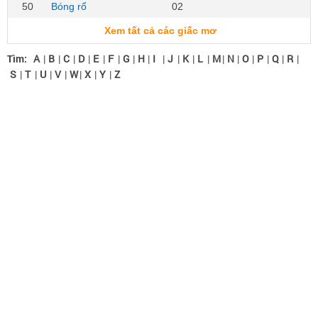
50
Bóng rổ
02
Xem tất cả các giấc mơ
Tìm:
A
|
B
|
C
|
D
|
E
|
F
|
G
|
H
|
I
|
J
|
K
|
L
|
M
|
N
|
O
|
P
|
Q
|
R
|
S
|
T
|
U
|
V
|
W
|
X
|
Y
|
Z