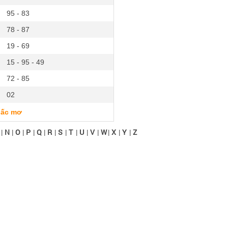
95 - 83
78 - 87
19 - 69
15 - 95 - 49
72 - 85
02
iấc mơ
|
N
|
O
|
P
|
Q
|
R
|
S
|
T
|
U
|
V
|
W
|
X
|
Y
|
Z