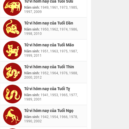
Tử vi hôm nay của Tuổi Sửu
Năm sinh:
1949, 1961, 1973, 1985,
1997, 2009
Tử vi hôm nay của Tuổi Dần
Năm sinh:
1950, 1962, 1974, 1986,
1998, 2010
Tử vi hôm nay của Tuổi Mão
Năm sinh:
1951, 1963, 1975, 1987,
1999, 2011
Tử vi hôm nay của Tuổi Thìn
Năm sinh:
1952, 1964, 1976, 1988,
2000, 2012
Tử vi hôm nay của Tuổi Tỵ
Năm sinh:
1941, 1953, 1965, 1977,
1989, 2001
Tử vi hôm nay của Tuổi Ngọ
Năm sinh:
1942, 1954, 1966, 1978,
1990, 2002