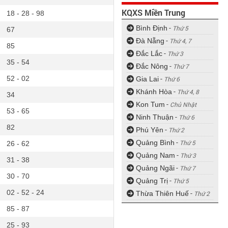
KQXS Miền Trung
18 - 28 - 98
-
Bình Định
Thứ 5
67
-
Đà Nẵng
Thứ 4, 7
85
-
Đắc Lắc
Thứ 3
35 - 54
-
Đắc Nông
Thứ 7
-
52 - 02
Gia Lai
Thứ 6
-
Khánh Hòa
Thứ 4, 8
34
-
Kon Tum
Chủ Nhật
53 - 65
-
Ninh Thuận
Thứ 6
82
-
Phú Yên
Thứ 2
-
Quảng Bình
Thứ 5
26 - 62
-
Quảng Nam
Thứ 3
31 - 38
-
Quảng Ngãi
Thứ 7
30 - 70
-
Quảng Trị
Thứ 5
02 - 52 - 24
-
Thừa Thiên Huế
Thứ 2
85 - 87
25 - 93