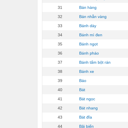
31
Bán hàng
32
Bán nhẫn vàng
33
Bánh dày
34
Bánh mì đen
35
Bánh ngọt
36
Bánh pháo
37
Bánh tẩm bột rán
38
Bánh xe
39
Báo
40
Bát
41
Bát ngọc
42
Bát nhang
43
Bát đĩa
44
Bãi biển