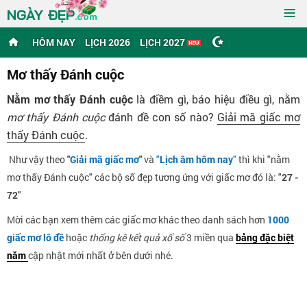
≡
NGÀY ĐẸP
.com
HÔM NAY
LỊCH 2026
LỊCH 2027
Mơ thấy Đánh cuộc
Nằm mơ thấy Đánh cuộc
là điềm gì, báo hiệu điều gì, nằm
mơ thấy Đánh cuộc
đánh đề con số nào?
Giải mã giấc mơ
thấy Đánh cuộc
.
Như vậy theo
"
Giải mã giấc mơ
"
và
"
Lịch âm hôm nay
"
thì khi "nằm
mơ thấy Đánh cuộc" các bộ số đẹp tương ứng với giấc mơ đó là: "
27 -
72
"
Mời các bạn xem thêm các giấc mơ khác theo danh sách hơn
1000
giấc mơ lô đề
hoặc
thống kê kết quả xổ số
3 miền qua
bảng đặc biệt
năm
cập nhật mới nhất ở bên dưới nhé.