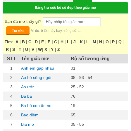
Bảng tra cứu bộ số đẹp theo giấc mơ
Bạn đã mơ thấy gì?
Tra cứu
Ví dụ: ô tô, máy bay, trúng số, ...
Tìm:
A
|
B
|
C
|
D
|
E
|
F
|
G
|
H
|
I
|
J
|
K
|
L
|
M
|
N
|
O
|
P
|
Q
|
R
|
S
|
T
|
U
|
V
|
W
|
X
|
Y
|
Z
STT
Tên giấc mơ
Bộ số tương ứng
1
Anh em gặp nhau
01
2
Ao hồ sông ngòi
38 - 93 - 54
3
Ao ước
25 - 52
4
Ba ba
76
5
Ba bố con ăn no
19
6
Bao diêm
65
7
Bia mộ
05 - 85