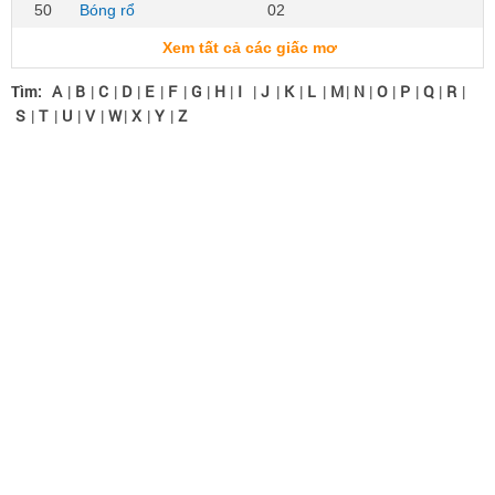
50
Bóng rổ
02
Xem tất cả các giấc mơ
Tìm:
A
|
B
|
C
|
D
|
E
|
F
|
G
|
H
|
I
|
J
|
K
|
L
|
M
|
N
|
O
|
P
|
Q
|
R
|
S
|
T
|
U
|
V
|
W
|
X
|
Y
|
Z