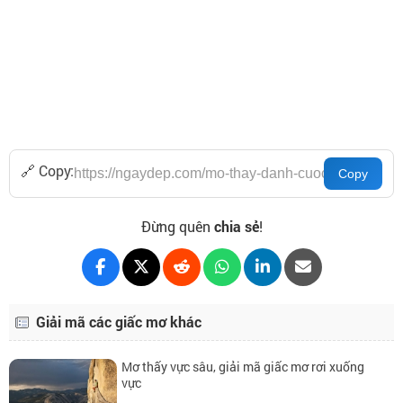
🔗 Copy:
Đừng quên
chia sẻ
!
Giải mã các giấc mơ khác
Mơ thấy vực sâu, giải mã giấc mơ rơi xuống
vực