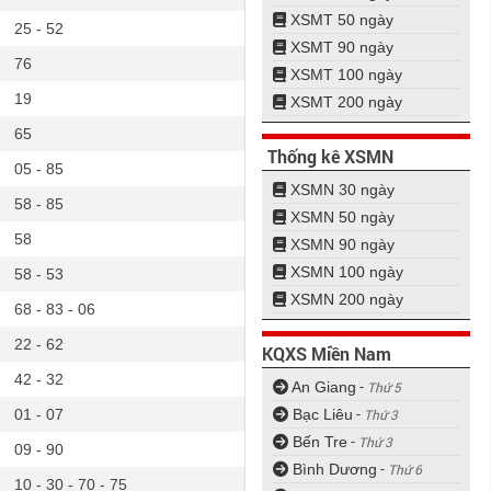
XSMT 50 ngày
25 - 52
XSMT 90 ngày
76
XSMT 100 ngày
19
XSMT 200 ngày
65
Thống kê XSMN
05 - 85
XSMN 30 ngày
58 - 85
XSMN 50 ngày
58
XSMN 90 ngày
XSMN 100 ngày
58 - 53
XSMN 200 ngày
68 - 83 - 06
22 - 62
KQXS Miền Nam
42 - 32
-
An Giang
Thứ 5
-
01 - 07
Bạc Liêu
Thứ 3
-
Bến Tre
Thứ 3
09 - 90
-
Bình Dương
Thứ 6
10 - 30 - 70 - 75