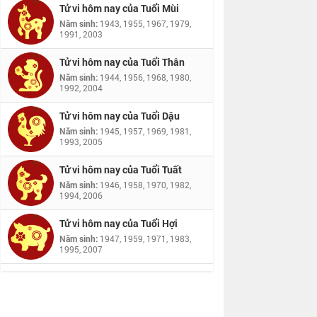
Tử vi hôm nay của Tuổi Mùi
Năm sinh:
1943, 1955, 1967, 1979,
1991, 2003
Tử vi hôm nay của Tuổi Thân
Năm sinh:
1944, 1956, 1968, 1980,
1992, 2004
Tử vi hôm nay của Tuổi Dậu
Năm sinh:
1945, 1957, 1969, 1981,
1993, 2005
Tử vi hôm nay của Tuổi Tuất
Năm sinh:
1946, 1958, 1970, 1982,
1994, 2006
Tử vi hôm nay của Tuổi Hợi
Năm sinh:
1947, 1959, 1971, 1983,
1995, 2007