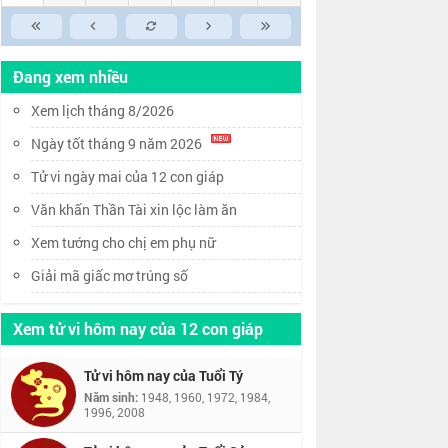
Đang xem nhiều
Xem lịch tháng 8/2026
Ngày tốt tháng 9 năm 2026
Tử vi ngày mai của 12 con giáp
Văn khấn Thần Tài xin lộc làm ăn
Xem tướng cho chị em phụ nữ
Giải mã giấc mơ trúng số
Xem tử vi hôm nay của 12 con giáp
Tử vi hôm nay của Tuổi Tý
Năm sinh:
1948, 1960, 1972, 1984,
1996, 2008