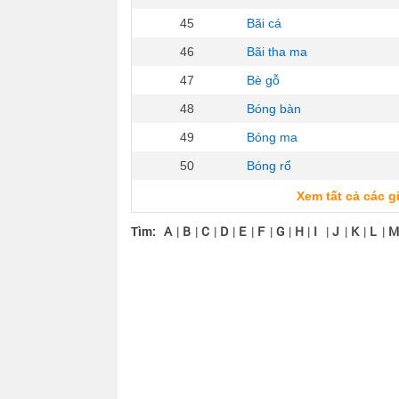
45
Bãi cá
46
Bãi tha ma
47
Bè gỗ
48
Bóng bàn
49
Bóng ma
50
Bóng rổ
Xem tất cả các g
Tìm:
A
|
B
|
C
|
D
|
E
|
F
|
G
|
H
|
I
|
J
|
K
|
L
|
M