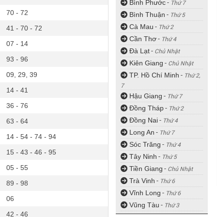
-
Bình Phước
Thứ 7
70 - 72
-
Bình Thuận
Thứ 5
-
Cà Mau
Thứ 2
41 - 70 - 72
-
Cần Thơ
Thứ 4
07 - 14
-
Đà Lạt
Chủ Nhật
93 - 96
-
Kiên Giang
Chủ Nhật
-
09, 29, 39
TP. Hồ Chí Minh
Thứ 2,
7
14 - 41
-
Hậu Giang
Thứ 7
36 - 76
-
Đồng Tháp
Thứ 2
-
Đồng Nai
Thứ 4
63 - 64
-
Long An
Thứ 7
14 - 54 - 74 - 94
-
Sóc Trăng
Thứ 4
15 - 43 - 46 - 95
-
Tây Ninh
Thứ 5
05 - 55
-
Tiền Giang
Chủ Nhật
-
Trà Vinh
Thứ 6
89 - 98
-
Vĩnh Long
Thứ 6
06
-
Vũng Tàu
Thứ 3
42 - 46