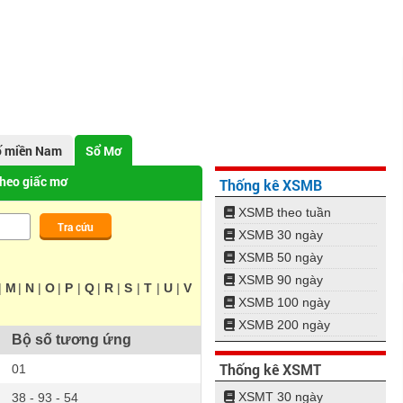
ố miền Nam
Sổ Mơ
theo giấc mơ
Thống kê XSMB
XSMB theo tuần
Tra cứu
XSMB 30 ngày
XSMB 50 ngày
XSMB 90 ngày
|
M
|
N
|
O
|
P
|
Q
|
R
|
S
|
T
|
U
|
V
XSMB 100 ngày
XSMB 200 ngày
Bộ số tương ứng
Thống kê XSMT
01
XSMT 30 ngày
38 - 93 - 54