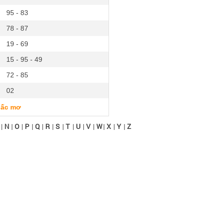
95 - 83
78 - 87
19 - 69
15 - 95 - 49
72 - 85
02
iấc mơ
|
N
|
O
|
P
|
Q
|
R
|
S
|
T
|
U
|
V
|
W
|
X
|
Y
|
Z