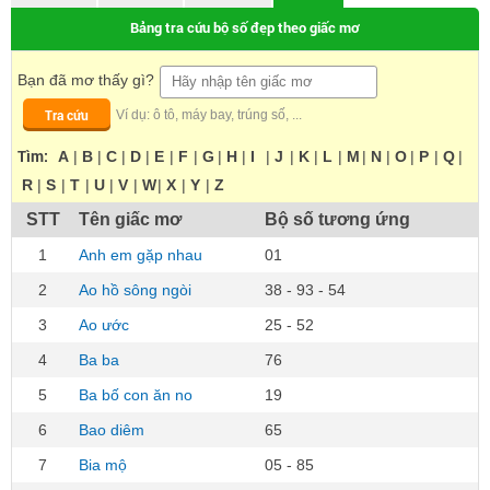
Bảng tra cứu bộ số đẹp theo giấc mơ
Bạn đã mơ thấy gì?
Tra cứu
Ví dụ: ô tô, máy bay, trúng số, ...
Tìm:
A
|
B
|
C
|
D
|
E
|
F
|
G
|
H
|
I
|
J
|
K
|
L
|
M
|
N
|
O
|
P
|
Q
|
R
|
S
|
T
|
U
|
V
|
W
|
X
|
Y
|
Z
STT
Tên giấc mơ
Bộ số tương ứng
1
Anh em gặp nhau
01
2
Ao hồ sông ngòi
38 - 93 - 54
3
Ao ước
25 - 52
4
Ba ba
76
5
Ba bố con ăn no
19
6
Bao diêm
65
7
Bia mộ
05 - 85