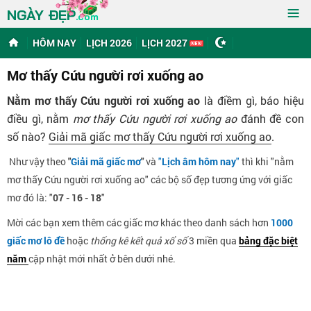
≡
NGÀY ĐẸP
.com
HÔM NAY
LỊCH 2026
LỊCH 2027
Mơ thấy Cứu người rơi xuống ao
Nằm mơ thấy Cứu người rơi xuống ao
là điềm gì, báo hiệu
điều gì, nằm
mơ thấy Cứu người rơi xuống ao
đánh đề con
số nào?
Giải mã giấc mơ thấy Cứu người rơi xuống ao
.
Như vậy theo
"
Giải mã giấc mơ
"
và
"
Lịch âm hôm nay
"
thì khi "nằm
mơ thấy Cứu người rơi xuống ao" các bộ số đẹp tương ứng với giấc
mơ đó là: "
07 - 16 - 18
"
Mời các bạn xem thêm các giấc mơ khác theo danh sách hơn
1000
giấc mơ lô đề
hoặc
thống kê kết quả xổ số
3 miền qua
bảng đặc biệt
năm
cập nhật mới nhất ở bên dưới nhé.