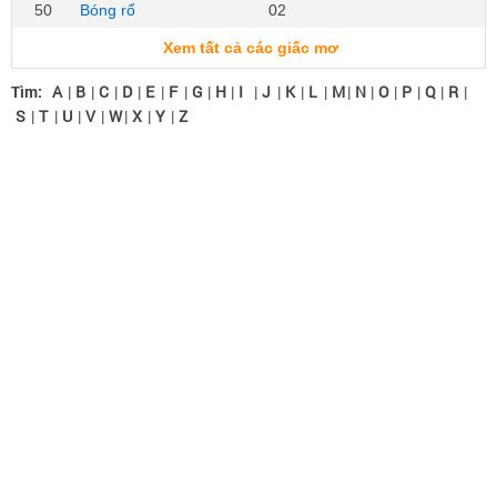
50
Bóng rổ
02
Xem tất cả các giấc mơ
Tìm:
A
|
B
|
C
|
D
|
E
|
F
|
G
|
H
|
I
|
J
|
K
|
L
|
M
|
N
|
O
|
P
|
Q
|
R
|
S
|
T
|
U
|
V
|
W
|
X
|
Y
|
Z