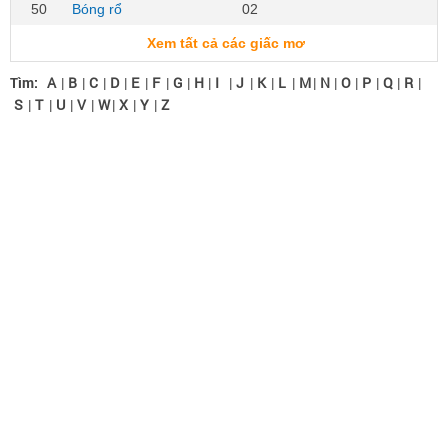
50
Bóng rổ
02
Xem tất cả các giấc mơ
Tìm:
A
|
B
|
C
|
D
|
E
|
F
|
G
|
H
|
I
|
J
|
K
|
L
|
M
|
N
|
O
|
P
|
Q
|
R
|
S
|
T
|
U
|
V
|
W
|
X
|
Y
|
Z