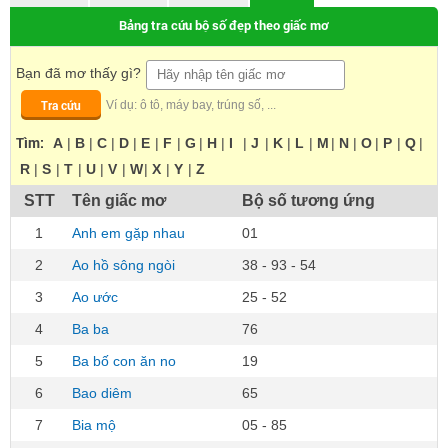
Bảng tra cứu bộ số đẹp theo giấc mơ
Bạn đã mơ thấy gì?
Tra cứu
Ví dụ: ô tô, máy bay, trúng số, ...
Tìm:
A
|
B
|
C
|
D
|
E
|
F
|
G
|
H
|
I
|
J
|
K
|
L
|
M
|
N
|
O
|
P
|
Q
|
R
|
S
|
T
|
U
|
V
|
W
|
X
|
Y
|
Z
STT
Tên giấc mơ
Bộ số tương ứng
1
Anh em gặp nhau
01
2
Ao hồ sông ngòi
38 - 93 - 54
3
Ao ước
25 - 52
4
Ba ba
76
5
Ba bố con ăn no
19
6
Bao diêm
65
7
Bia mộ
05 - 85