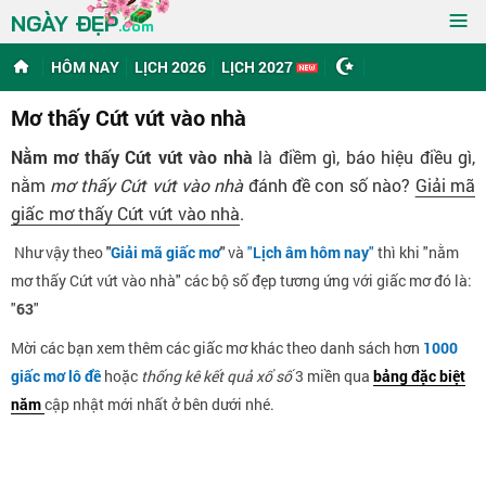
≡
NGÀY ĐẸP
.com
HÔM NAY
LỊCH 2026
LỊCH 2027
Mơ thấy Cứt vứt vào nhà
Nằm mơ thấy Cứt vứt vào nhà
là điềm gì, báo hiệu điều gì,
nằm
mơ thấy Cứt vứt vào nhà
đánh đề con số nào?
Giải mã
giấc mơ thấy Cứt vứt vào nhà
.
Như vậy theo
"
Giải mã giấc mơ
"
và
"
Lịch âm hôm nay
"
thì khi "nằm
mơ thấy Cứt vứt vào nhà" các bộ số đẹp tương ứng với giấc mơ đó là:
"
63
"
Mời các bạn xem thêm các giấc mơ khác theo danh sách hơn
1000
giấc mơ lô đề
hoặc
thống kê kết quả xổ số
3 miền qua
bảng đặc biệt
năm
cập nhật mới nhất ở bên dưới nhé.