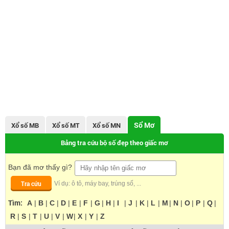
Sổ Mơ
Xổ số MB
Xổ số MT
Xổ số MN
Bảng tra cứu bộ số đẹp theo giấc mơ
Bạn đã mơ thấy gì?
Tra cứu
Ví dụ: ô tô, máy bay, trúng số, ...
Tìm:
A
|
B
|
C
|
D
|
E
|
F
|
G
|
H
|
I
|
J
|
K
|
L
|
M
|
N
|
O
|
P
|
Q
|
R
|
S
|
T
|
U
|
V
|
W
|
X
|
Y
|
Z