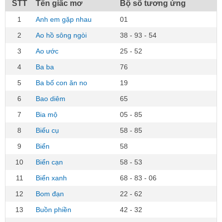
STT
Tên giấc mơ
Bộ số tương ứng
1
Anh em gặp nhau
01
2
Ao hồ sông ngòi
38 - 93 - 54
3
Ao ước
25 - 52
4
Ba ba
76
5
Ba bố con ăn no
19
6
Bao diêm
65
7
Bia mộ
05 - 85
8
Biếu cụ
58 - 85
9
Biển
58
10
Biển cạn
58 - 53
11
Biển xanh
68 - 83 - 06
12
Bom đạn
22 - 62
13
Buồn phiền
42 - 32