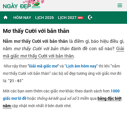
≡
NGÀY ĐẸP
.com
HÔM NAY
LỊCH 2026
LỊCH 2027
Mơ thấy Cười với bản thân
Nằm mơ thấy Cười với bản thân
là điềm gì, báo hiệu điều gì,
nằm
mơ thấy Cười với bản thân
đánh đề con số nào?
Giải
mã giấc mơ thấy Cười với bản thân
.
Như vậy theo
"
Giải mã giấc mơ
"
và
"
Lịch âm hôm nay
"
thì khi "nằm
mơ thấy Cười với bản thân" các bộ số đẹp tương ứng với giấc mơ đó
là: "
21 - 61
"
Mời các bạn xem thêm các giấc mơ khác theo danh sách hơn
1000
giấc mơ lô đề
hoặc
thống kê kết quả xổ số
3 miền qua
bảng đặc biệt
năm
cập nhật mới nhất ở bên dưới nhé.