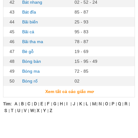
42
Bát nhang
02 - 52 - 24
43
Bát đĩa
85 - 87
44
Bãi biển
25 - 93
45
Bãi cá
95 - 83
46
Bãi tha ma
78 - 87
47
Bè gỗ
19 - 69
48
Bóng bàn
15 - 95 - 49
49
Bóng ma
72 - 85
50
Bóng rổ
02
Xem tất cả các giấc mơ
Tìm:
A
|
B
|
C
|
D
|
E
|
F
|
G
|
H
|
I
|
J
|
K
|
L
|
M
|
N
|
O
|
P
|
Q
|
R
|
S
|
T
|
U
|
V
|
W
|
X
|
Y
|
Z