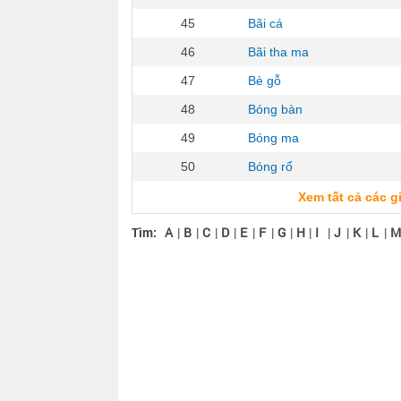
45
Bãi cá
46
Bãi tha ma
47
Bè gỗ
48
Bóng bàn
49
Bóng ma
50
Bóng rổ
Xem tất cả các g
Tìm:
A
|
B
|
C
|
D
|
E
|
F
|
G
|
H
|
I
|
J
|
K
|
L
|
M