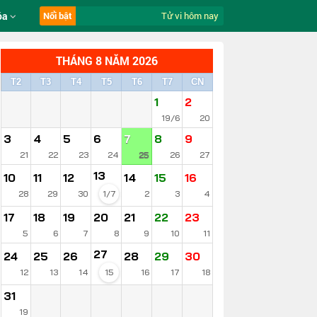
óa
Nổi bật
Tử vi hôm nay ngày 7/8/2026 của 12 con
THÁNG 8 NĂM 2026
T2
T3
T4
T5
T6
T7
CN
1
2
19/6
20
3
4
5
6
7
8
9
21
22
23
24
25
26
27
13
10
11
12
14
15
16
28
29
30
1/7
2
3
4
17
18
19
20
21
22
23
5
6
7
8
9
10
11
27
24
25
26
28
29
30
12
13
14
15
16
17
18
31
19