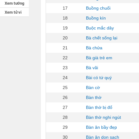
Xem tướng
17
Buồng chuối
Xem tử vi
18
Buồng kín
19
Buộc mắc dây
20
Bà chết sống lại
21
Bà chửa
22
Bà già trẻ em
23
Bà vãi
24
Bài có tứ quý
25
Bàn cờ
26
Bàn thờ
27
Bàn thờ bị đổ
28
Bàn thờ nghi ngút
29
Bàn ăn bầy đẹp
30
Bàn ăn dọn sạch