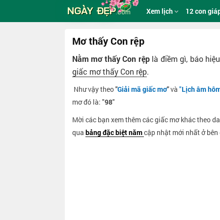
NGÀY ĐẸP
Xem lịch
12 con giá
.com
Mơ thấy Con rệp
Nằm mơ thấy Con rệp
là điềm gì, báo hiệ
giấc mơ thấy Con rệp
.
Như vậy theo
"
Giải mã giấc mơ
"
và
"
Lịch âm hô
mơ đó là: "
98
"
Mời các bạn xem thêm các giấc mơ khác theo d
qua
bảng đặc biệt năm
cập nhật mới nhất ở bên 