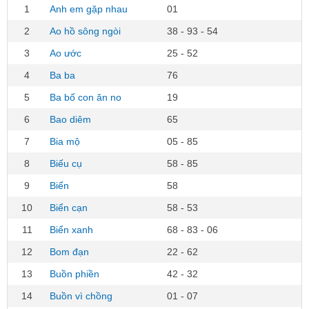
1
Anh em gặp nhau
01
2
Ao hồ sông ngòi
38 - 93 - 54
3
Ao ước
25 - 52
4
Ba ba
76
5
Ba bố con ăn no
19
6
Bao diêm
65
7
Bia mộ
05 - 85
8
Biếu cụ
58 - 85
9
Biển
58
10
Biển cạn
58 - 53
11
Biển xanh
68 - 83 - 06
12
Bom đạn
22 - 62
13
Buồn phiền
42 - 32
14
Buồn vì chồng
01 - 07