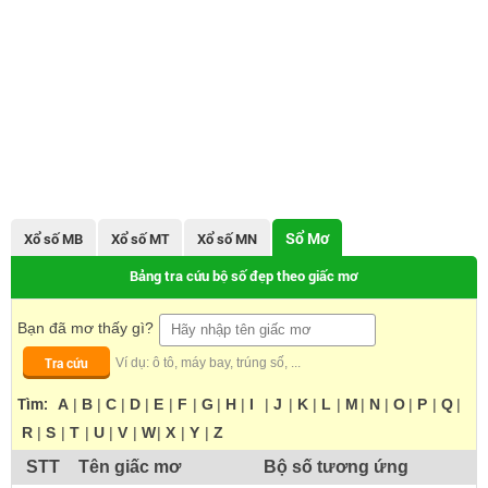
Sổ Mơ
Xổ số MB
Xổ số MT
Xổ số MN
Bảng tra cứu bộ số đẹp theo giấc mơ
Bạn đã mơ thấy gì?
Tra cứu
Ví dụ: ô tô, máy bay, trúng số, ...
Tìm:
A
|
B
|
C
|
D
|
E
|
F
|
G
|
H
|
I
|
J
|
K
|
L
|
M
|
N
|
O
|
P
|
Q
|
R
|
S
|
T
|
U
|
V
|
W
|
X
|
Y
|
Z
STT
Tên giấc mơ
Bộ số tương ứng