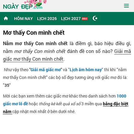
≡
NGÀY ĐẸP
.com
HÔM NAY
LỊCH 2026
LỊCH 2027
Mơ thấy Con mình chết
Nằm mơ thấy Con mình chết
là điềm gì, báo hiệu điều gì,
nằm
mơ thấy Con mình chết
đánh đề con số nào?
Giải mã
giấc mơ thấy Con mình chết
.
Như vậy theo
"
Giải mã giấc mơ
"
và
"
Lịch âm hôm nay
"
thì khi "nằm
mơ thấy Con mình chết" các bộ số đẹp tương ứng với giấc mơ đó là:
"
35
"
Mời các bạn xem thêm các giấc mơ khác theo danh sách hơn
1000
giấc mơ lô đề
hoặc
thống kê kết quả xổ số
3 miền qua
bảng đặc biệt
năm
cập nhật mới nhất ở bên dưới nhé.