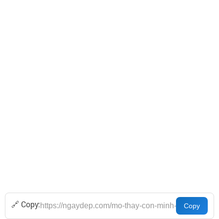
🔗 Copy: