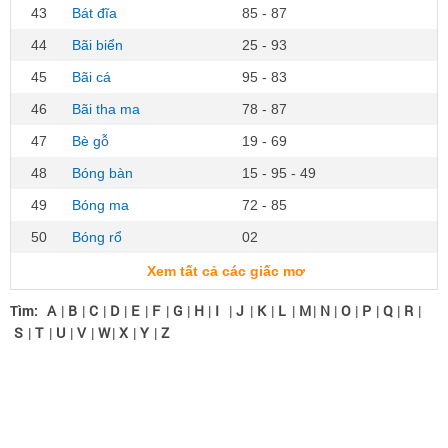
43
Bát đĩa
85 - 87
44
Bãi biển
25 - 93
45
Bãi cá
95 - 83
46
Bãi tha ma
78 - 87
47
Bè gỗ
19 - 69
48
Bóng bàn
15 - 95 - 49
49
Bóng ma
72 - 85
50
Bóng rổ
02
Xem tất cả các giấc mơ
Tìm:
A
|
B
|
C
|
D
|
E
|
F
|
G
|
H
|
I
|
J
|
K
|
L
|
M
|
N
|
O
|
P
|
Q
|
R
|
S
|
T
|
U
|
V
|
W
|
X
|
Y
|
Z