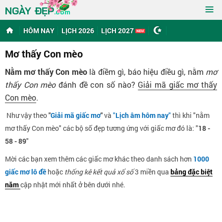
≡
NGÀY ĐẸP
.com
HÔM NAY
LỊCH 2026
LỊCH 2027
Mơ thấy Con mèo
Nằm mơ thấy Con mèo
là điềm gì, báo hiệu điều gì, nằm
mơ
thấy Con mèo
đánh đề con số nào?
Giải mã giấc mơ thấy
Con mèo
.
Như vậy theo
"
Giải mã giấc mơ
"
và
"
Lịch âm hôm nay
"
thì khi "nằm
mơ thấy Con mèo" các bộ số đẹp tương ứng với giấc mơ đó là: "
18 -
58 - 89
"
Mời các bạn xem thêm các giấc mơ khác theo danh sách hơn
1000
giấc mơ lô đề
hoặc
thống kê kết quả xổ số
3 miền qua
bảng đặc biệt
năm
cập nhật mới nhất ở bên dưới nhé.