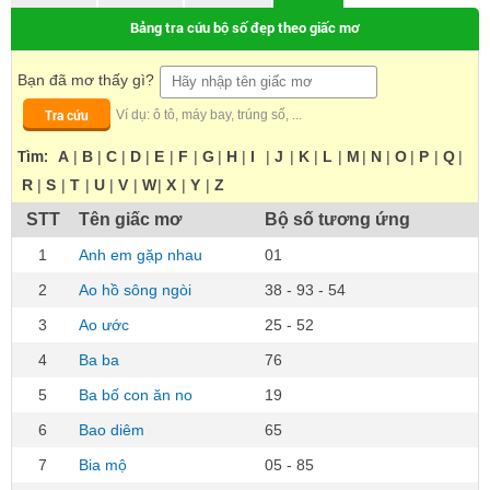
Bảng tra cứu bộ số đẹp theo giấc mơ
Bạn đã mơ thấy gì?
Tra cứu
Ví dụ: ô tô, máy bay, trúng số, ...
Tìm:
A
|
B
|
C
|
D
|
E
|
F
|
G
|
H
|
I
|
J
|
K
|
L
|
M
|
N
|
O
|
P
|
Q
|
R
|
S
|
T
|
U
|
V
|
W
|
X
|
Y
|
Z
STT
Tên giấc mơ
Bộ số tương ứng
1
Anh em gặp nhau
01
2
Ao hồ sông ngòi
38 - 93 - 54
3
Ao ước
25 - 52
4
Ba ba
76
5
Ba bố con ăn no
19
6
Bao diêm
65
7
Bia mộ
05 - 85