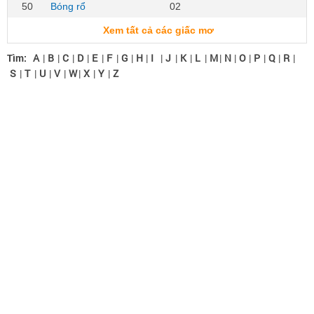
50
Bóng rổ
02
Xem tất cả các giấc mơ
Tìm:
A
|
B
|
C
|
D
|
E
|
F
|
G
|
H
|
I
|
J
|
K
|
L
|
M
|
N
|
O
|
P
|
Q
|
R
|
S
|
T
|
U
|
V
|
W
|
X
|
Y
|
Z