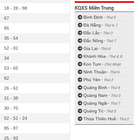
KQXS Miền Trung
18 - 28 - 98
-
Bình Định
Thứ 5
67
-
Đà Nẵng
Thứ 4, 7
85
-
Đắc Lắc
Thứ 3
35 - 54
-
Đắc Nông
Thứ 7
-
52 - 02
Gia Lai
Thứ 6
-
Khánh Hòa
Thứ 4, 8
34
-
Kon Tum
Chủ Nhật
53 - 65
-
Ninh Thuận
Thứ 6
82
-
Phú Yên
Thứ 2
-
Quảng Bình
Thứ 5
26 - 62
-
Quảng Nam
Thứ 3
31 - 38
-
Quảng Ngãi
Thứ 7
30 - 70
-
Quảng Trị
Thứ 5
02 - 52 - 24
-
Thừa Thiên Huế
Thứ 2
85 - 87
25 - 93