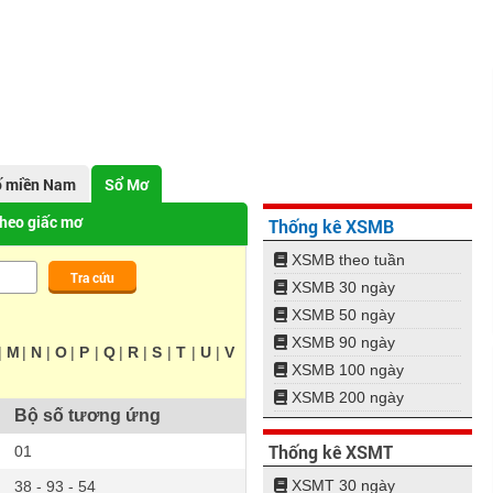
ố miền Nam
Sổ Mơ
theo giấc mơ
Thống kê XSMB
XSMB theo tuần
Tra cứu
XSMB 30 ngày
XSMB 50 ngày
XSMB 90 ngày
|
M
|
N
|
O
|
P
|
Q
|
R
|
S
|
T
|
U
|
V
XSMB 100 ngày
XSMB 200 ngày
Bộ số tương ứng
Thống kê XSMT
01
XSMT 30 ngày
38 - 93 - 54