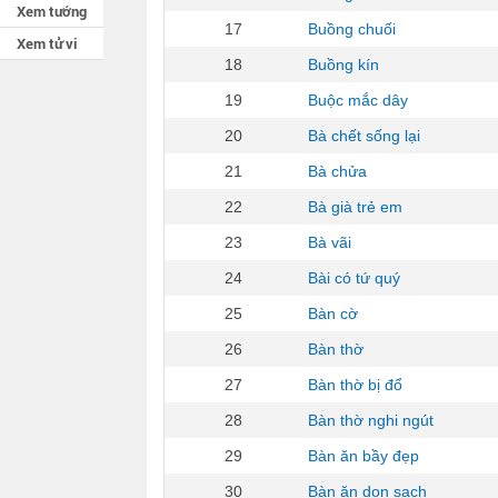
Xem tướng
17
Buồng chuối
Xem tử vi
18
Buồng kín
19
Buộc mắc dây
20
Bà chết sống lại
21
Bà chửa
22
Bà già trẻ em
23
Bà vãi
24
Bài có tứ quý
25
Bàn cờ
26
Bàn thờ
27
Bàn thờ bị đổ
28
Bàn thờ nghi ngút
29
Bàn ăn bầy đẹp
30
Bàn ăn dọn sạch