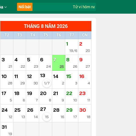
óa
Nổi bật
Tử vi hôm nay ngày 7/8/2026 của 12 c
THÁNG 8 NĂM 2026
T2
T3
T4
T5
T6
T7
CN
1
2
19/6
20
3
4
5
6
7
8
9
21
22
23
24
25
26
27
13
10
11
12
14
15
16
28
29
30
1/7
2
3
4
17
18
19
20
21
22
23
5
6
7
8
9
10
11
27
24
25
26
28
29
30
12
13
14
15
16
17
18
31
19