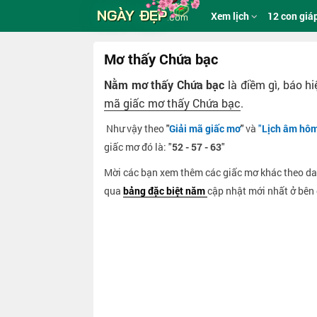
NGÀY ĐẸP
Xem lịch
12 con giá
.com
Mơ thấy Chứa bạc
Nằm mơ thấy Chứa bạc
là điềm gì, báo h
mã giấc mơ thấy Chứa bạc
.
Như vậy theo
"
Giải mã giấc mơ
"
và
"
Lịch âm hô
giấc mơ đó là: "
52 - 57 - 63
"
Mời các bạn xem thêm các giấc mơ khác theo d
qua
bảng đặc biệt năm
cập nhật mới nhất ở bên 