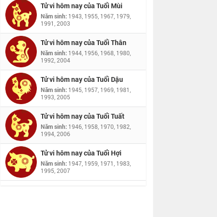
Tử vi hôm nay của Tuổi Mùi
Năm sinh:
1943, 1955, 1967, 1979,
1991, 2003
Tử vi hôm nay của Tuổi Thân
Năm sinh:
1944, 1956, 1968, 1980,
1992, 2004
Tử vi hôm nay của Tuổi Dậu
Năm sinh:
1945, 1957, 1969, 1981,
1993, 2005
Tử vi hôm nay của Tuổi Tuất
Năm sinh:
1946, 1958, 1970, 1982,
1994, 2006
Tử vi hôm nay của Tuổi Hợi
Năm sinh:
1947, 1959, 1971, 1983,
1995, 2007