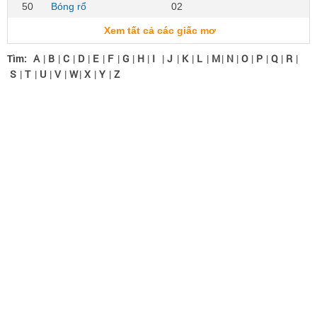
50
Bóng rổ
02
Xem tất cả các giấc mơ
Tìm:
A
|
B
|
C
|
D
|
E
|
F
|
G
|
H
|
I
|
J
|
K
|
L
|
M
|
N
|
O
|
P
|
Q
|
R
|
S
|
T
|
U
|
V
|
W
|
X
|
Y
|
Z