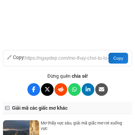
🔗 Copy:
Đừng quên
chia sẻ
!
Giải mã các giấc mơ khác
Mơ thấy vực sâu, giải mã giấc mơ rơi xuống
vực