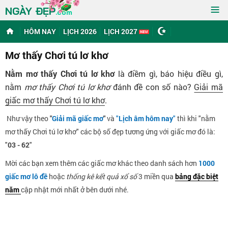
≡
NGÀY ĐẸP
.com
HÔM NAY
LỊCH 2026
LỊCH 2027
Mơ thấy Chơi tú lơ khơ
Nằm mơ thấy Chơi tú lơ khơ
là điềm gì, báo hiệu điều gì,
nằm
mơ thấy Chơi tú lơ khơ
đánh đề con số nào?
Giải mã
giấc mơ thấy Chơi tú lơ khơ
.
Như vậy theo
"
Giải mã giấc mơ
"
và
"
Lịch âm hôm nay
"
thì khi "nằm
mơ thấy Chơi tú lơ khơ" các bộ số đẹp tương ứng với giấc mơ đó là:
"
03 - 62
"
Mời các bạn xem thêm các giấc mơ khác theo danh sách hơn
1000
giấc mơ lô đề
hoặc
thống kê kết quả xổ số
3 miền qua
bảng đặc biệt
năm
cập nhật mới nhất ở bên dưới nhé.