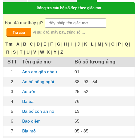
Bảng tra cứu bộ số đẹp theo giấc mơ
Bạn đã mơ thấy gì?
Tra cứu
Ví dụ: ô tô, máy bay, trúng số, ...
Tìm:
A
|
B
|
C
|
D
|
E
|
F
|
G
|
H
|
I
|
J
|
K
|
L
|
M
|
N
|
O
|
P
|
Q
|
R
|
S
|
T
|
U
|
V
|
W
|
X
|
Y
|
Z
STT
Tên giấc mơ
Bộ số tương ứng
1
Anh em gặp nhau
01
2
Ao hồ sông ngòi
38 - 93 - 54
3
Ao ước
25 - 52
4
Ba ba
76
5
Ba bố con ăn no
19
6
Bao diêm
65
7
Bia mộ
05 - 85