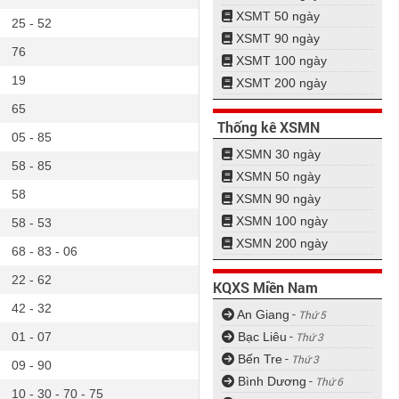
XSMT 50 ngày
25 - 52
XSMT 90 ngày
76
XSMT 100 ngày
19
XSMT 200 ngày
65
Thống kê XSMN
05 - 85
XSMN 30 ngày
58 - 85
XSMN 50 ngày
58
XSMN 90 ngày
XSMN 100 ngày
58 - 53
XSMN 200 ngày
68 - 83 - 06
22 - 62
KQXS Miền Nam
42 - 32
-
An Giang
Thứ 5
-
01 - 07
Bạc Liêu
Thứ 3
-
Bến Tre
Thứ 3
09 - 90
-
Bình Dương
Thứ 6
10 - 30 - 70 - 75