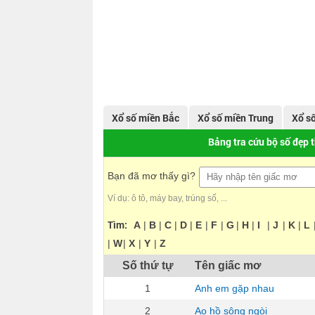
Xổ số miền Bắc
Xổ số miền Trung
Xổ s
Bảng tra cứu bộ số đẹp 
Bạn đã mơ thấy gì?
Ví dụ: ô tô, máy bay, trúng số, ...
Tìm:
A
|
B
|
C
|
D
|
E
|
F
|
G
|
H
|
I
|
J
|
K
|
L
|
W
|
X
|
Y
|
Z
Số thứ tự
Tên giấc mơ
1
Anh em gặp nhau
2
Ao hồ sông ngòi