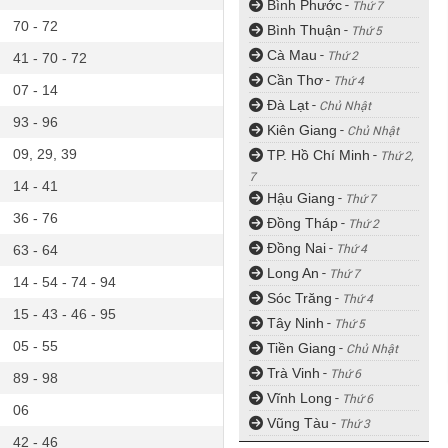
-
Bình Phước
Thứ 7
70 - 72
-
Bình Thuận
Thứ 5
-
Cà Mau
Thứ 2
41 - 70 - 72
-
Cần Thơ
Thứ 4
07 - 14
-
Đà Lạt
Chủ Nhật
93 - 96
-
Kiên Giang
Chủ Nhật
-
09, 29, 39
TP. Hồ Chí Minh
Thứ 2,
7
14 - 41
-
Hậu Giang
Thứ 7
36 - 76
-
Đồng Tháp
Thứ 2
-
Đồng Nai
Thứ 4
63 - 64
-
Long An
Thứ 7
14 - 54 - 74 - 94
-
Sóc Trăng
Thứ 4
15 - 43 - 46 - 95
-
Tây Ninh
Thứ 5
05 - 55
-
Tiền Giang
Chủ Nhật
-
Trà Vinh
Thứ 6
89 - 98
-
Vĩnh Long
Thứ 6
06
-
Vũng Tàu
Thứ 3
42 - 46