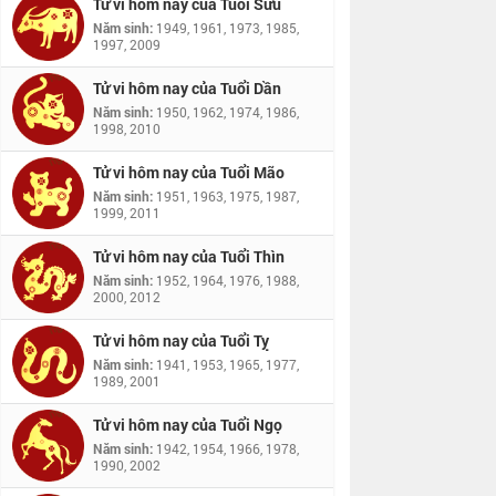
Tử vi hôm nay của Tuổi Sửu
Năm sinh:
1949, 1961, 1973, 1985,
1997, 2009
Tử vi hôm nay của Tuổi Dần
Năm sinh:
1950, 1962, 1974, 1986,
1998, 2010
Tử vi hôm nay của Tuổi Mão
Năm sinh:
1951, 1963, 1975, 1987,
1999, 2011
Tử vi hôm nay của Tuổi Thìn
Năm sinh:
1952, 1964, 1976, 1988,
2000, 2012
Tử vi hôm nay của Tuổi Tỵ
Năm sinh:
1941, 1953, 1965, 1977,
1989, 2001
Tử vi hôm nay của Tuổi Ngọ
Năm sinh:
1942, 1954, 1966, 1978,
1990, 2002