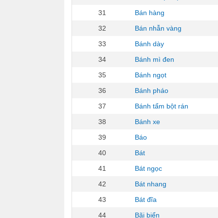
31
Bán hàng
32
Bán nhẫn vàng
33
Bánh dày
34
Bánh mì đen
35
Bánh ngọt
36
Bánh pháo
37
Bánh tẩm bột rán
38
Bánh xe
39
Báo
40
Bát
41
Bát ngọc
42
Bát nhang
43
Bát đĩa
44
Bãi biển