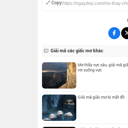
🔗 Copy:
Giải mã các giấc mơ khác
Mơ thấy vực sâu, giải mã gi
rơi xuống vực
Giải mã giấc mơ bị mất đồ