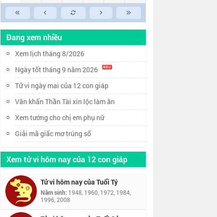
Đang xem nhiều
Xem lịch tháng 8/2026
Ngày tốt tháng 9 năm 2026
Tử vi ngày mai của 12 con giáp
Văn khấn Thần Tài xin lộc làm ăn
Xem tướng cho chị em phụ nữ
Giải mã giấc mơ trúng số
Xem tử vi hôm nay của 12 con giáp
Tử vi hôm nay của Tuổi Tý
Năm sinh:
1948, 1960, 1972, 1984,
1996, 2008