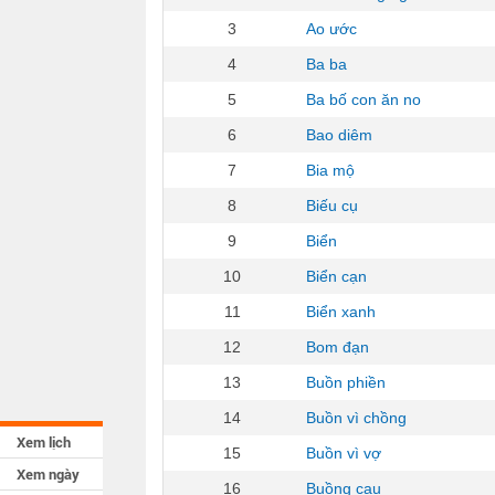
3
Ao ước
4
Ba ba
5
Ba bố con ăn no
6
Bao diêm
7
Bia mộ
8
Biếu cụ
9
Biển
10
Biển cạn
11
Biển xanh
12
Bom đạn
13
Buồn phiền
14
Buồn vì chồng
Xem lịch
15
Buồn vì vợ
Xem ngày
16
Buồng cau