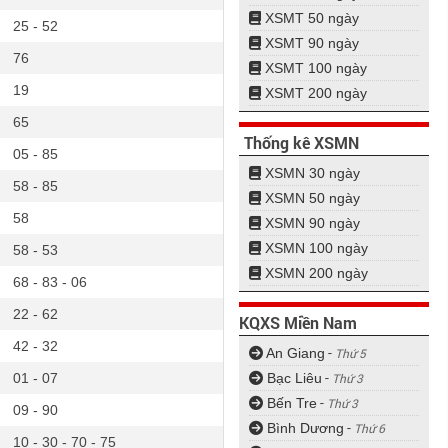
XSMT 50 ngày
25 - 52
XSMT 90 ngày
76
XSMT 100 ngày
19
XSMT 200 ngày
65
Thống kê XSMN
05 - 85
XSMN 30 ngày
58 - 85
XSMN 50 ngày
58
XSMN 90 ngày
XSMN 100 ngày
58 - 53
XSMN 200 ngày
68 - 83 - 06
22 - 62
KQXS Miền Nam
42 - 32
-
An Giang
Thứ 5
-
01 - 07
Bạc Liêu
Thứ 3
-
Bến Tre
Thứ 3
09 - 90
-
Bình Dương
Thứ 6
10 - 30 - 70 - 75