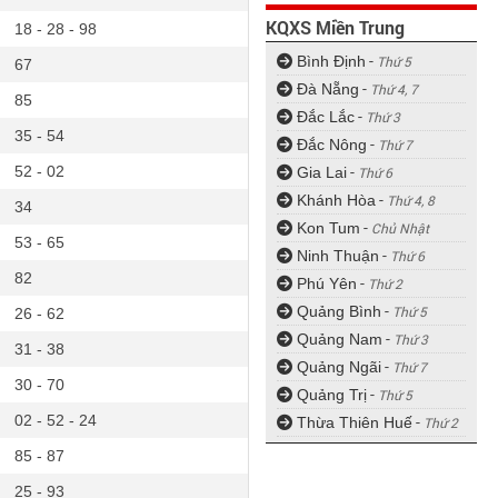
KQXS Miền Trung
18 - 28 - 98
-
Bình Định
Thứ 5
67
-
Đà Nẵng
Thứ 4, 7
85
-
Đắc Lắc
Thứ 3
35 - 54
-
Đắc Nông
Thứ 7
-
52 - 02
Gia Lai
Thứ 6
-
Khánh Hòa
Thứ 4, 8
34
-
Kon Tum
Chủ Nhật
53 - 65
-
Ninh Thuận
Thứ 6
82
-
Phú Yên
Thứ 2
-
Quảng Bình
Thứ 5
26 - 62
-
Quảng Nam
Thứ 3
31 - 38
-
Quảng Ngãi
Thứ 7
30 - 70
-
Quảng Trị
Thứ 5
02 - 52 - 24
-
Thừa Thiên Huế
Thứ 2
85 - 87
25 - 93