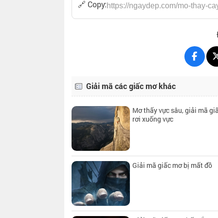
🔗 Copy:
Giải mã các giấc mơ khác
Mơ thấy vực sâu, giải mã gi
rơi xuống vực
Giải mã giấc mơ bị mất đồ