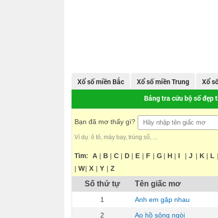
Xổ số miền Bắc
Xổ số miền Trung
Xổ s
Bảng tra cứu bộ số đẹp 
Bạn đã mơ thấy gì?
Ví dụ: ô tô, máy bay, trúng số, ...
Tìm:
A
|
B
|
C
|
D
|
E
|
F
|
G
|
H
|
I
|
J
|
K
|
L
|
W
|
X
|
Y
|
Z
Số thứ tự
Tên giấc mơ
1
Anh em gặp nhau
2
Ao hồ sông ngòi