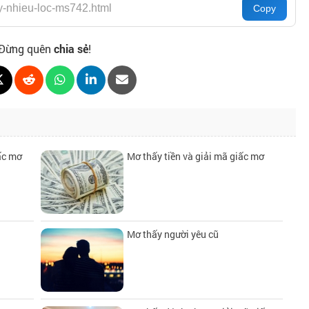
Đừng quên
chia sẻ
!
ấc mơ
Mơ thấy tiền và giải mã giấc mơ
Mơ thấy người yêu cũ