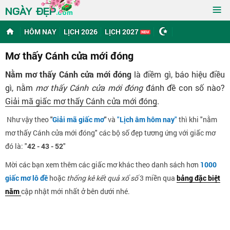
≡
NGÀY ĐẸP
.com
HÔM NAY
LỊCH 2026
LỊCH 2027
Mơ thấy Cánh cửa mới đóng
Nằm mơ thấy Cánh cửa mới đóng
là điềm gì, báo hiệu điều
gì, nằm
mơ thấy Cánh cửa mới đóng
đánh đề con số nào?
Giải mã giấc mơ thấy Cánh cửa mới đóng
.
Như vậy theo
"
Giải mã giấc mơ
"
và
"
Lịch âm hôm nay
"
thì khi "nằm
mơ thấy Cánh cửa mới đóng" các bộ số đẹp tương ứng với giấc mơ
đó là: "
42 - 43 - 52
"
Mời các bạn xem thêm các giấc mơ khác theo danh sách hơn
1000
giấc mơ lô đề
hoặc
thống kê kết quả xổ số
3 miền qua
bảng đặc biệt
năm
cập nhật mới nhất ở bên dưới nhé.