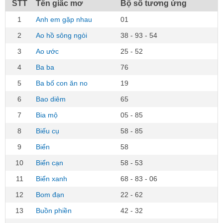
STT
Tên giấc mơ
Bộ số tương ứng
1
Anh em gặp nhau
01
2
Ao hồ sông ngòi
38 - 93 - 54
3
Ao ước
25 - 52
4
Ba ba
76
5
Ba bố con ăn no
19
6
Bao diêm
65
7
Bia mộ
05 - 85
8
Biếu cụ
58 - 85
9
Biển
58
10
Biển cạn
58 - 53
11
Biển xanh
68 - 83 - 06
12
Bom đạn
22 - 62
13
Buồn phiền
42 - 32