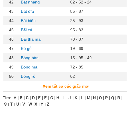
42
Bát nhang
02 - 52 - 24
43
Bát đĩa
85 - 87
44
Bãi biển
25 - 93
45
Bãi cá
95 - 83
46
Bãi tha ma
78 - 87
47
Bè gỗ
19 - 69
48
Bóng bàn
15 - 95 - 49
49
Bóng ma
72 - 85
50
Bóng rổ
02
Xem tất cả các giấc mơ
Tìm:
A
|
B
|
C
|
D
|
E
|
F
|
G
|
H
|
I
|
J
|
K
|
L
|
M
|
N
|
O
|
P
|
Q
|
R
|
S
|
T
|
U
|
V
|
W
|
X
|
Y
|
Z