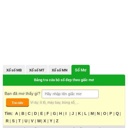
Sổ Mơ
Xổ số MB
Xổ số MT
Xổ số MN
Bảng tra cứu bộ số đẹp theo giấc mơ
Bạn đã mơ thấy gì?
Tra cứu
Ví dụ: ô tô, máy bay, trúng số, ...
Tìm:
A
|
B
|
C
|
D
|
E
|
F
|
G
|
H
|
I
|
J
|
K
|
L
|
M
|
N
|
O
|
P
|
Q
|
R
|
S
|
T
|
U
|
V
|
W
|
X
|
Y
|
Z