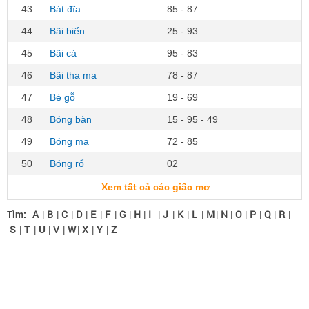
43
Bát đĩa
85 - 87
44
Bãi biển
25 - 93
45
Bãi cá
95 - 83
46
Bãi tha ma
78 - 87
47
Bè gỗ
19 - 69
48
Bóng bàn
15 - 95 - 49
49
Bóng ma
72 - 85
50
Bóng rổ
02
Xem tất cả các giấc mơ
Tìm:
A
|
B
|
C
|
D
|
E
|
F
|
G
|
H
|
I
|
J
|
K
|
L
|
M
|
N
|
O
|
P
|
Q
|
R
|
S
|
T
|
U
|
V
|
W
|
X
|
Y
|
Z