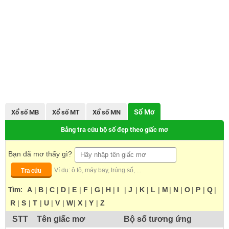
Sổ Mơ
Xổ số MB
Xổ số MT
Xổ số MN
Bảng tra cứu bộ số đẹp theo giấc mơ
Bạn đã mơ thấy gì?
Tra cứu
Ví dụ: ô tô, máy bay, trúng số, ...
Tìm:
A
|
B
|
C
|
D
|
E
|
F
|
G
|
H
|
I
|
J
|
K
|
L
|
M
|
N
|
O
|
P
|
Q
|
R
|
S
|
T
|
U
|
V
|
W
|
X
|
Y
|
Z
STT
Tên giấc mơ
Bộ số tương ứng