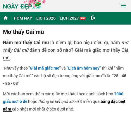
≡
NGÀY ĐẸP
.com
HÔM NAY
LỊCH 2026
LỊCH 2027
Mơ thấy Cái mũ
Nằm mơ thấy Cái mũ
là điềm gì, báo hiệu điều gì, nằm
mơ
thấy Cái mũ
đánh đề con số nào?
Giải mã giấc mơ thấy Cái
mũ
.
Như vậy theo
"
Giải mã giấc mơ
"
và
"
Lịch âm hôm nay
"
thì khi "nằm
mơ thấy Cái mũ" các bộ số đẹp tương ứng với giấc mơ đó là: "
28 - 46
- 86 - 68
"
Mời các bạn xem thêm các giấc mơ khác theo danh sách hơn
1000
giấc mơ lô đề
hoặc
thống kê kết quả xổ số
3 miền qua
bảng đặc biệt
năm
cập nhật mới nhất ở bên dưới nhé.