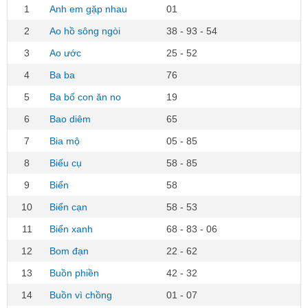
1
Anh em gặp nhau
01
2
Ao hồ sông ngòi
38 - 93 - 54
3
Ao ước
25 - 52
4
Ba ba
76
5
Ba bố con ăn no
19
6
Bao diêm
65
7
Bia mộ
05 - 85
8
Biếu cụ
58 - 85
9
Biển
58
10
Biển cạn
58 - 53
11
Biển xanh
68 - 83 - 06
12
Bom đạn
22 - 62
13
Buồn phiền
42 - 32
14
Buồn vì chồng
01 - 07