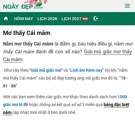
≡
NGÀY ĐẸP
.com
HÔM NAY
LỊCH 2026
LỊCH 2027
Mơ thấy Cái mâm
Nằm mơ thấy Cái mâm
là điềm gì, báo hiệu điều gì, nằm
mơ
thấy Cái mâm
đánh đề con số nào?
Giải mã giấc mơ thấy
Cái mâm
.
Như vậy theo
"
Giải mã giấc mơ
"
và
"
Lịch âm hôm nay
"
thì khi "nằm
mơ thấy Cái mâm" các bộ số đẹp tương ứng với giấc mơ đó là: "
18 -
81 - 86
"
Mời các bạn xem thêm các giấc mơ khác theo danh sách hơn
1000
giấc mơ lô đề
hoặc
thống kê kết quả xổ số
3 miền qua
bảng đặc biệt
năm
cập nhật mới nhất ở bên dưới nhé.