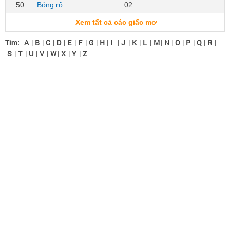
50
Bóng rổ
02
Xem tất cả các giấc mơ
Tìm:
A
|
B
|
C
|
D
|
E
|
F
|
G
|
H
|
I
|
J
|
K
|
L
|
M
|
N
|
O
|
P
|
Q
|
R
|
S
|
T
|
U
|
V
|
W
|
X
|
Y
|
Z