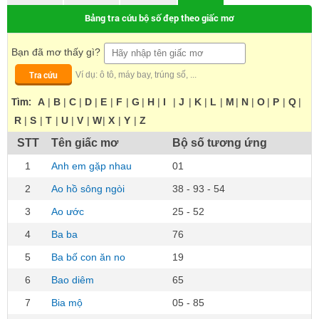
Bảng tra cứu bộ số đẹp theo giấc mơ
Bạn đã mơ thấy gì?
Tra cứu
Ví dụ: ô tô, máy bay, trúng số, ...
Tìm:
A
|
B
|
C
|
D
|
E
|
F
|
G
|
H
|
I
|
J
|
K
|
L
|
M
|
N
|
O
|
P
|
Q
|
R
|
S
|
T
|
U
|
V
|
W
|
X
|
Y
|
Z
STT
Tên giấc mơ
Bộ số tương ứng
1
Anh em gặp nhau
01
2
Ao hồ sông ngòi
38 - 93 - 54
3
Ao ước
25 - 52
4
Ba ba
76
5
Ba bố con ăn no
19
6
Bao diêm
65
7
Bia mộ
05 - 85