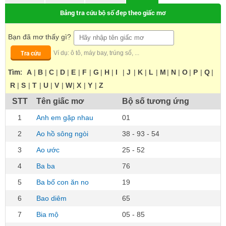
Bảng tra cứu bộ số đẹp theo giấc mơ
Bạn đã mơ thấy gì?
Tra cứu
Ví dụ: ô tô, máy bay, trúng số, ...
Tìm:
A
|
B
|
C
|
D
|
E
|
F
|
G
|
H
|
I
|
J
|
K
|
L
|
M
|
N
|
O
|
P
|
Q
|
R
|
S
|
T
|
U
|
V
|
W
|
X
|
Y
|
Z
STT
Tên giấc mơ
Bộ số tương ứng
1
Anh em gặp nhau
01
2
Ao hồ sông ngòi
38 - 93 - 54
3
Ao ước
25 - 52
4
Ba ba
76
5
Ba bố con ăn no
19
6
Bao diêm
65
7
Bia mộ
05 - 85