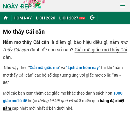
≡
NGÀY ĐẸP
.com
HÔM NAY
LỊCH 2026
LỊCH 2027
Mơ thấy Cái cân
Nằm mơ thấy Cái cân
là điềm gì, báo hiệu điều gì, nằm
mơ
thấy Cái cân
đánh đề con số nào?
Giải mã giấc mơ thấy Cái
cân
.
Như vậy theo
"
Giải mã giấc mơ
"
và
"
Lịch âm hôm nay
"
thì khi "nằm
mơ thấy Cái cân" các bộ số đẹp tương ứng với giấc mơ đó là: "
89 -
86
"
Mời các bạn xem thêm các giấc mơ khác theo danh sách hơn
1000
giấc mơ lô đề
hoặc
thống kê kết quả xổ số
3 miền qua
bảng đặc biệt
năm
cập nhật mới nhất ở bên dưới nhé.