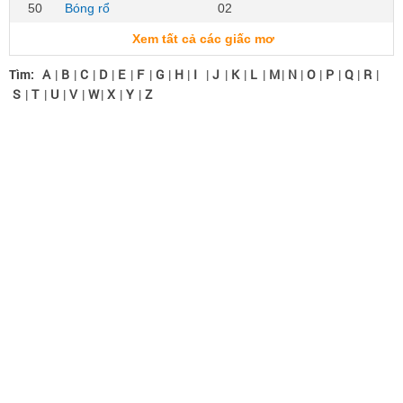
50
Bóng rổ
02
Xem tất cả các giấc mơ
Tìm:
A
|
B
|
C
|
D
|
E
|
F
|
G
|
H
|
I
|
J
|
K
|
L
|
M
|
N
|
O
|
P
|
Q
|
R
|
S
|
T
|
U
|
V
|
W
|
X
|
Y
|
Z