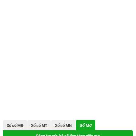
Sổ Mơ
Xổ số MB
Xổ số MT
Xổ số MN
Bảng tra cứu bộ số đẹp theo giấc mơ