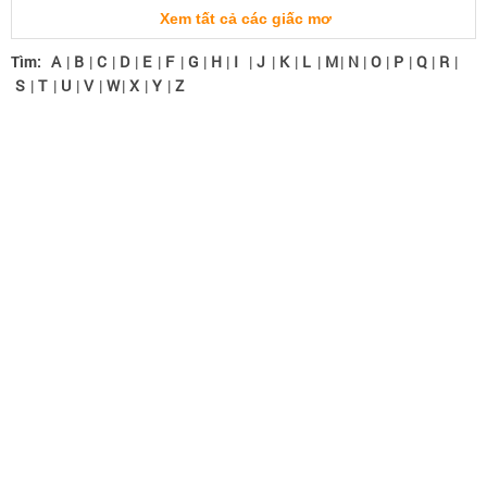
Xem tất cả các giấc mơ
Tìm:
A
|
B
|
C
|
D
|
E
|
F
|
G
|
H
|
I
|
J
|
K
|
L
|
M
|
N
|
O
|
P
|
Q
|
R
|
S
|
T
|
U
|
V
|
W
|
X
|
Y
|
Z