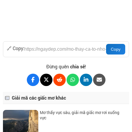
🔗 Copy:
Đừng quên
chia sẻ
!
Giải mã các giấc mơ khác
Mơ thấy vực sâu, giải mã giấc mơ rơi xuống
vực