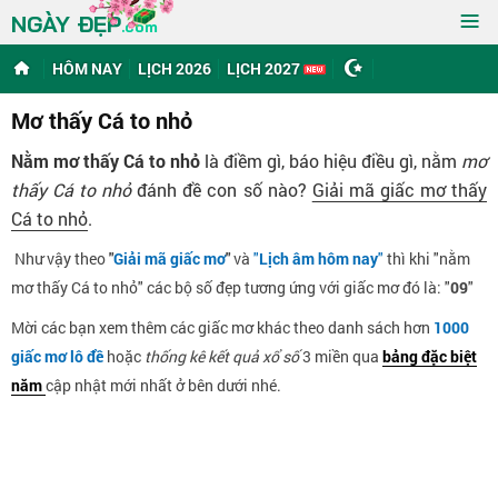
≡
NGÀY ĐẸP
.com
HÔM NAY
LỊCH 2026
LỊCH 2027
Mơ thấy Cá to nhỏ
Nằm mơ thấy Cá to nhỏ
là điềm gì, báo hiệu điều gì, nằm
mơ
thấy Cá to nhỏ
đánh đề con số nào?
Giải mã giấc mơ thấy
Cá to nhỏ
.
Như vậy theo
"
Giải mã giấc mơ
"
và
"
Lịch âm hôm nay
"
thì khi "nằm
mơ thấy Cá to nhỏ" các bộ số đẹp tương ứng với giấc mơ đó là: "
09
"
Mời các bạn xem thêm các giấc mơ khác theo danh sách hơn
1000
giấc mơ lô đề
hoặc
thống kê kết quả xổ số
3 miền qua
bảng đặc biệt
năm
cập nhật mới nhất ở bên dưới nhé.