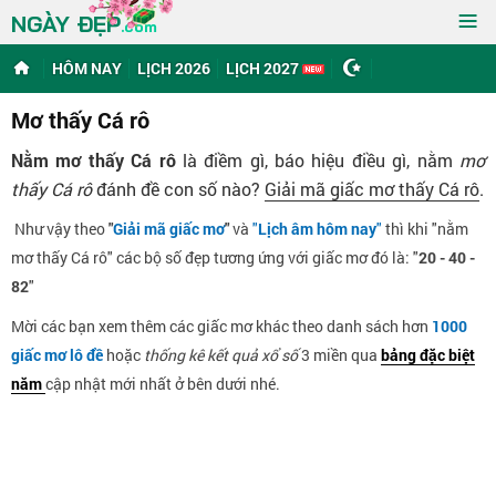
≡
NGÀY ĐẸP
.com
HÔM NAY
LỊCH 2026
LỊCH 2027
Mơ thấy Cá rô
Nằm mơ thấy Cá rô
là điềm gì, báo hiệu điều gì, nằm
mơ
thấy Cá rô
đánh đề con số nào?
Giải mã giấc mơ thấy Cá rô
.
Như vậy theo
"
Giải mã giấc mơ
"
và
"
Lịch âm hôm nay
"
thì khi "nằm
mơ thấy Cá rô" các bộ số đẹp tương ứng với giấc mơ đó là: "
20 - 40 -
82
"
Mời các bạn xem thêm các giấc mơ khác theo danh sách hơn
1000
giấc mơ lô đề
hoặc
thống kê kết quả xổ số
3 miền qua
bảng đặc biệt
năm
cập nhật mới nhất ở bên dưới nhé.