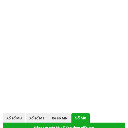
Sổ Mơ
Xổ số MB
Xổ số MT
Xổ số MN
Bảng tra cứu bộ số đẹp theo giấc mơ