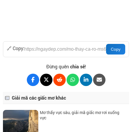
🔗 Copy:
Đừng quên
chia sẻ
!
Giải mã các giấc mơ khác
Mơ thấy vực sâu, giải mã giấc mơ rơi xuống
vực