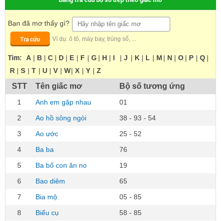
Bạn đã mơ thấy gì?
Tra cứu
Ví dụ: ô tô, máy bay, trúng số, ...
Tìm:
A
|
B
|
C
|
D
|
E
|
F
|
G
|
H
|
I
|
J
|
K
|
L
|
M
|
N
|
O
|
P
|
Q
|
R
|
S
|
T
|
U
|
V
|
W
|
X
|
Y
|
Z
STT
Tên giấc mơ
Bộ số tương ứng
1
Anh em gặp nhau
01
2
Ao hồ sông ngòi
38 - 93 - 54
3
Ao ước
25 - 52
4
Ba ba
76
5
Ba bố con ăn no
19
6
Bao diêm
65
7
Bia mộ
05 - 85
8
Biếu cụ
58 - 85