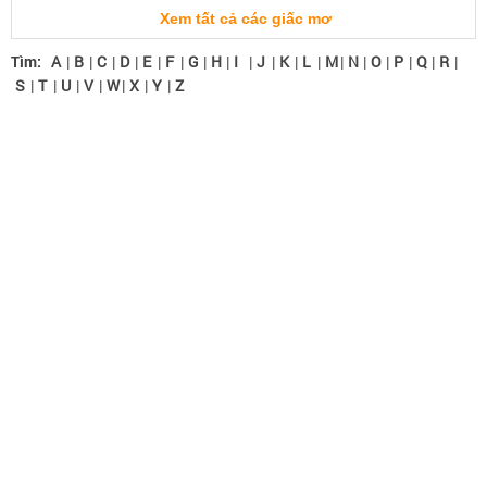
Xem tất cả các giấc mơ
Tìm:
A
|
B
|
C
|
D
|
E
|
F
|
G
|
H
|
I
|
J
|
K
|
L
|
M
|
N
|
O
|
P
|
Q
|
R
|
S
|
T
|
U
|
V
|
W
|
X
|
Y
|
Z