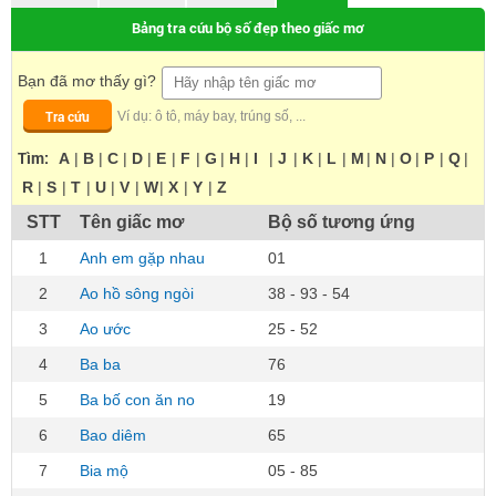
Bảng tra cứu bộ số đẹp theo giấc mơ
Bạn đã mơ thấy gì?
Tra cứu
Ví dụ: ô tô, máy bay, trúng số, ...
Tìm:
A
|
B
|
C
|
D
|
E
|
F
|
G
|
H
|
I
|
J
|
K
|
L
|
M
|
N
|
O
|
P
|
Q
|
R
|
S
|
T
|
U
|
V
|
W
|
X
|
Y
|
Z
STT
Tên giấc mơ
Bộ số tương ứng
1
Anh em gặp nhau
01
2
Ao hồ sông ngòi
38 - 93 - 54
3
Ao ước
25 - 52
4
Ba ba
76
5
Ba bố con ăn no
19
6
Bao diêm
65
7
Bia mộ
05 - 85