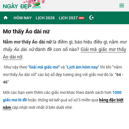
≡
NGÀY ĐẸP
.com
HÔM NAY
LỊCH 2026
LỊCH 2027
Mơ thấy Áo dài nữ
Nằm mơ thấy Áo dài nữ
là điềm gì, báo hiệu điều gì, nằm
mơ
thấy Áo dài nữ
đánh đề con số nào?
Giải mã giấc mơ thấy
Áo dài nữ
.
Như vậy theo
"
Giải mã giấc mơ
"
và
"
Lịch âm hôm nay
"
thì khi "nằm
mơ thấy Áo dài nữ" các bộ số đẹp tương ứng với giấc mơ đó là: "
64 -
46
"
Mời các bạn xem thêm các giấc mơ khác theo danh sách hơn
1000
giấc mơ lô đề
hoặc
thống kê kết quả xổ số
3 miền qua
bảng đặc biệt
năm
cập nhật mới nhất ở bên dưới nhé.