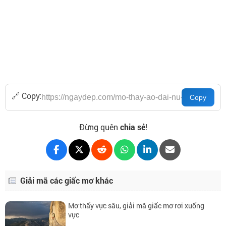
🔗 Copy:
Đừng quên
chia sẻ
!
Giải mã các giấc mơ khác
Mơ thấy vực sâu, giải mã giấc mơ rơi xuống
vực