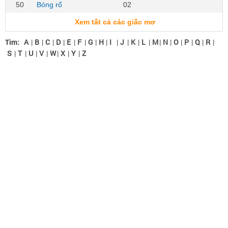
50
Bóng rổ
02
Xem tất cả các giấc mơ
Tìm:
A
|
B
|
C
|
D
|
E
|
F
|
G
|
H
|
I
|
J
|
K
|
L
|
M
|
N
|
O
|
P
|
Q
|
R
|
S
|
T
|
U
|
V
|
W
|
X
|
Y
|
Z