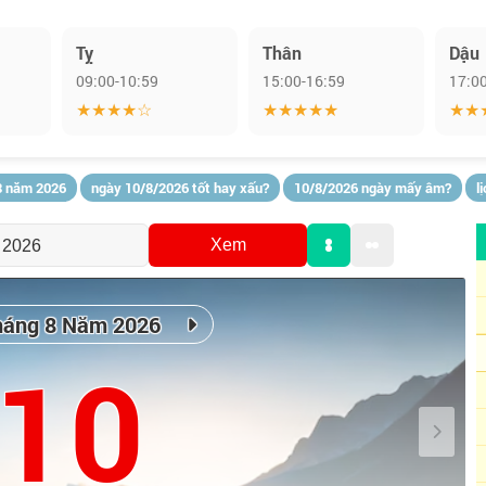
Tỵ
Thân
Dậu
09:00-10:59
15:00-16:59
17:0
★★★★☆
★★★★★
★★
8 năm 2026
ngày 10/8/2026 tốt hay xấu?
10/8/2026 ngày mấy âm?
l
Xem
háng 8 Năm 2026
10