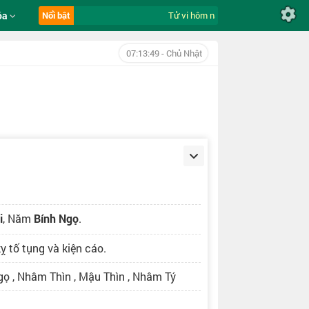
óa
Nổi bật
Tử vi hôm nay ngày 9/8/2026 của 12 
07:13:50
- Chủ Nhật
i
, Năm
Bính Ngọ
.
ỵ tố tụng và kiện cáo.
gọ , Nhâm Thìn , Mậu Thìn , Nhâm Tý