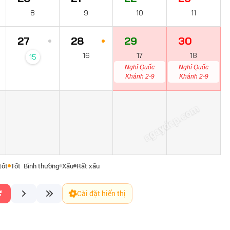
8
9
10
11
27
28
29
30
16
17
18
15
Nghỉ Quốc
Nghỉ Quốc
Khánh 2-9
Khánh 2-9
ngaydep.com
tốt
Tốt
Bình thường
Xấu
Rất xấu
Cài đặt hiển thị