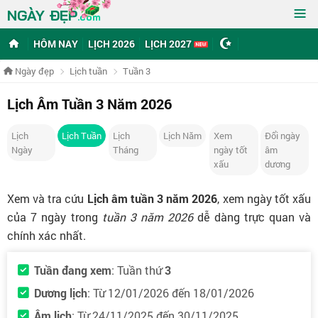
≡
NGÀY ĐẸP
.com
HÔM NAY
LỊCH 2026
LỊCH 2027
Ngày đẹp
Lịch tuần
Tuần 3
Lịch Âm Tuần 3 Năm 2026
Lịch
Lịch Tuần
Lịch
Lịch Năm
Xem
Đổi ngày
Ngày
Tháng
ngày tốt
âm
xấu
dương
Xem và tra cứu
Lịch âm tuần 3 năm 2026
, xem ngày tốt xấu
của 7 ngày trong
tuần 3 năm 2026
dễ dàng trực quan và
chính xác nhất.
Tuần đang xem
: Tuần thứ
3
Dương lịch
: Từ 12/01/2026 đến 18/01/2026
Âm lịch
: Từ 24/11/2025 đến 30/11/2025