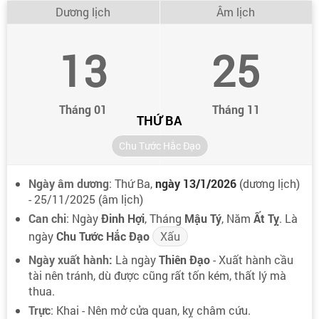
Dương lịch
Âm lịch
13
25
Tháng 01
Tháng 11
THỨ BA
Chu Tước Hắc Đạo
Ngày âm dương
: Thứ Ba,
ngày 13/1/2026
(dương lịch)
- 25/11/2025 (âm lịch)
Can chi
: Ngày
Đinh Hợi
, Tháng
Mậu Tý
, Năm
Ất Tỵ
. Là
ngày
Chu Tước Hắc Đạo
Xấu
Ngày xuất hành:
Là ngày
Thiên Đạo
- Xuất hành cầu
tài nên tránh, dù được cũng rất tốn kém, thất lý mà
thua.
Trực
: Khai - Nên mở cửa quan, kỵ châm cứu.