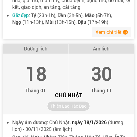
nhà, giải trừ, thẩm mỹ, chữa bệnh, động thổ, đổ mái, ký
kết, giao dịch, an táng, cải táng
Giờ đẹp
:
Tý
(23h-1h),
Dần
(3h-5h),
Mão
(5h-7h),
Ngọ
(11h-13h),
Mùi
(13h-15h),
Dậu
(17h-19h)
Xem chi tiết
Dương lịch
Âm lịch
18
30
Tháng 01
Tháng 11
CHỦ NHẬT
Thiên Lao Hắc Đạo
Ngày âm dương
: Chủ Nhật,
ngày 18/1/2026
(dương
lịch) - 30/11/2025 (âm lịch)