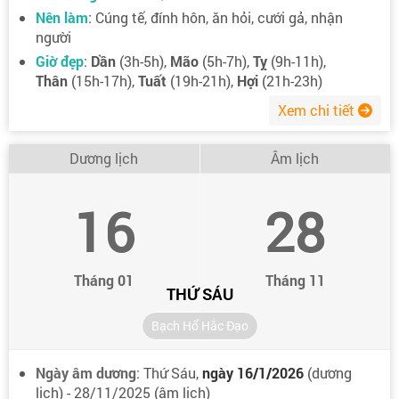
Nên làm
: Cúng tế, đính hôn, ăn hỏi, cưới gả, nhận
người
Giờ đẹp
:
Dần
(3h-5h),
Mão
(5h-7h),
Tỵ
(9h-11h),
Thân
(15h-17h),
Tuất
(19h-21h),
Hợi
(21h-23h)
Xem chi tiết
Dương lịch
Âm lịch
16
28
Tháng 01
Tháng 11
THỨ SÁU
Bạch Hổ Hắc Đạo
Ngày âm dương
: Thứ Sáu,
ngày 16/1/2026
(dương
lịch) - 28/11/2025 (âm lịch)