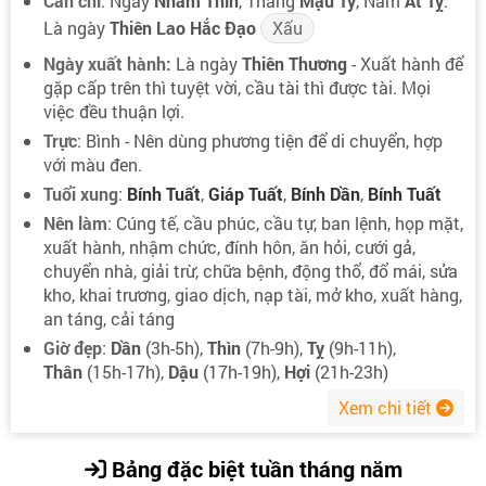
Can chi
: Ngày
Nhâm Thìn
, Tháng
Mậu Tý
, Năm
Ất Tỵ
.
Là ngày
Thiên Lao Hắc Đạo
Xấu
Ngày xuất hành:
Là ngày
Thiên Thương
- Xuất hành để
gặp cấp trên thì tuyệt vời, cầu tài thì được tài. Mọi
việc đều thuận lợi.
Trực
: Bình - Nên dùng phương tiện để di chuyển, hợp
với màu đen.
Tuổi xung
:
Bính Tuất
,
Giáp Tuất
,
Bính Dần
,
Bính Tuất
Nên làm
: Cúng tế, cầu phúc, cầu tự, ban lệnh, họp mặt,
xuất hành, nhậm chức, đính hôn, ăn hỏi, cưới gả,
chuyển nhà, giải trừ, chữa bệnh, động thổ, đổ mái, sửa
kho, khai trương, giao dịch, nạp tài, mở kho, xuất hàng,
an táng, cải táng
Giờ đẹp
:
Dần
(3h-5h),
Thìn
(7h-9h),
Tỵ
(9h-11h),
Thân
(15h-17h),
Dậu
(17h-19h),
Hợi
(21h-23h)
Xem chi tiết
Bảng đặc biệt tuần tháng năm