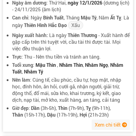
Ngày âm dương
: Thứ Hai,
ngày 12/1/2026
(dương lịch)
- 24/11/2025 (âm lịch)
Can chi
: Ngày
Bính Tuất
, Tháng
Mậu Tý
, Năm
Ất Tỵ
. Là
ngày
Thiên Hình Hắc Đạo
Xấu
Ngày xuất hành:
Là ngày
Thiên Thương
- Xuất hành để
gặp cấp trên thì tuyệt vời, cầu tài thì được tài. Mọi
việc đều thuận lợi.
Trực
: Thu - Nên thu tiền và tránh an táng.
Tuổi xung
:
Mậu Thìn
,
Nhâm Thìn
,
Nhâm Ngọ
,
Nhâm
Tuất
,
Nhâm Tý
Nên làm
: Cúng tế, cầu phúc, cầu tự, họp mặt, nhập
học, đính hôn, ăn hỏi, cưới gả, nhận người, giải trừ,
động thổ, đổ mái, sửa kho, khai trương, ký kết, giao
dịch, nạp tài, mở kho, xuất hàng, an táng, cải táng
Giờ đẹp
:
Dần
(3h-5h),
Thìn
(7h-9h),
Tỵ
(9h-11h),
Thân
(15h-17h),
Dậu
(17h-19h),
Hợi
(21h-23h)
Xem chi tiết