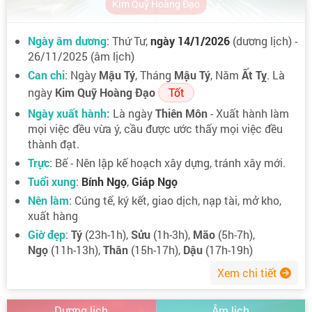
Kim Quỹ Hoàng Đạo
Ngày âm dương
: Thứ Tư,
ngày 14/1/2026
(dương lịch) -
26/11/2025 (âm lịch)
Can chi
: Ngày
Mậu Tý
, Tháng
Mậu Tý
, Năm
Ất Tỵ
. Là
ngày
Kim Quỹ Hoàng Đạo
Tốt
Ngày xuất hành:
Là ngày
Thiên Môn
- Xuất hành làm
mọi việc đều vừa ý, cầu được ước thấy mọi việc đều
thành đạt.
Trực
: Bế - Nên lập kế hoạch xây dựng, tránh xây mới.
Tuổi xung
:
Bính Ngọ
,
Giáp Ngọ
Nên làm
: Cúng tế, ký kết, giao dịch, nạp tài, mở kho,
xuất hàng
Giờ đẹp
:
Tý
(23h-1h),
Sửu
(1h-3h),
Mão
(5h-7h),
Ngọ
(11h-13h),
Thân
(15h-17h),
Dậu
(17h-19h)
Xem chi tiết
Dương lịch
Âm lịch