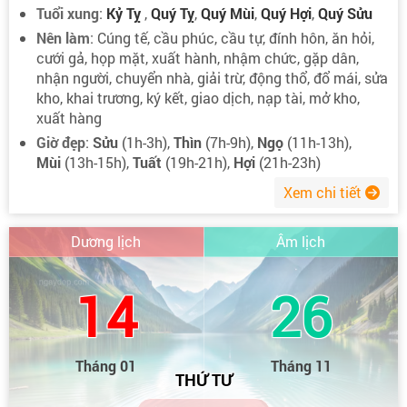
Tuổi xung
:
Kỷ Tỵ
,
Quý Tỵ
,
Quý Mùi
,
Quý Hợi
,
Quý Sửu
Nên làm
: Cúng tế, cầu phúc, cầu tự, đính hôn, ăn hỏi,
cưới gả, họp mặt, xuất hành, nhậm chức, gặp dân,
nhận người, chuyển nhà, giải trừ, động thổ, đổ mái, sửa
kho, khai trương, ký kết, giao dịch, nạp tài, mở kho,
xuất hàng
Giờ đẹp
:
Sửu
(1h-3h),
Thìn
(7h-9h),
Ngọ
(11h-13h),
Mùi
(13h-15h),
Tuất
(19h-21h),
Hợi
(21h-23h)
Xem chi tiết
Dương lịch
Âm lịch
14
26
Tháng 01
Tháng 11
THỨ TƯ