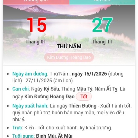
15
27
Tháng 01
Tháng 11
THỨ NĂM
Kim Đường Hoàng Đạo
Ngày âm dương
: Thứ Năm,
ngày 15/1/2026
(dương
lịch) - 27/11/2025 (âm lịch)
Can chi
: Ngày
Kỷ Sửu
, Tháng
Mậu Tý
, Năm
Ất Tỵ
. Là
ngày
Kim Đường Hoàng Đạo
Tốt
Ngày xuất hành:
Là ngày
Thiên Đường
- Xuất hành tốt,
quý nhân phù trợ, buôn bán may mắn, mọi việc đều
như ý.
Trực
: Kiến - Tốt cho xuất hành, kỵ khai trương.
Tuổi xung
:
Đinh Mùi
,
Ất Mùi