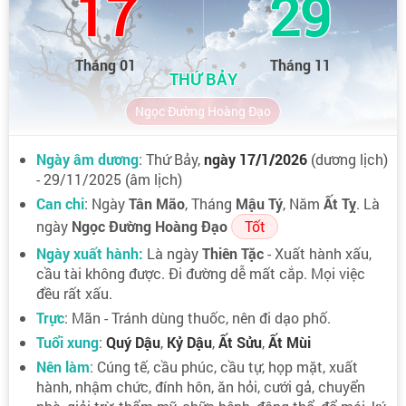
17
29
Tháng 01
Tháng 11
THỨ BẢY
Ngọc Đường Hoàng Đạo
Ngày âm dương
: Thứ Bảy,
ngày 17/1/2026
(dương lịch)
- 29/11/2025 (âm lịch)
Can chi
: Ngày
Tân Mão
, Tháng
Mậu Tý
, Năm
Ất Tỵ
. Là
ngày
Ngọc Đường Hoàng Đạo
Tốt
Ngày xuất hành:
Là ngày
Thiên Tặc
- Xuất hành xấu,
cầu tài không được. Đi đường dễ mất cắp. Mọi việc
đều rất xấu.
Trực
: Mãn - Tránh dùng thuốc, nên đi dạo phố.
Tuổi xung
:
Quý Dậu
,
Kỷ Dậu
,
Ất Sửu
,
Ất Mùi
Nên làm
: Cúng tế, cầu phúc, cầu tự, họp mặt, xuất
hành, nhậm chức, đính hôn, ăn hỏi, cưới gả, chuyển