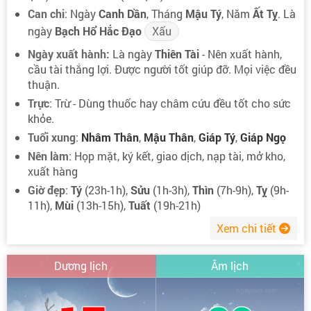
Can chi
: Ngày
Canh Dần
, Tháng
Mậu Tý
, Năm
Ất Tỵ
. Là
ngày
Bạch Hổ Hắc Đạo
Xấu
Ngày xuất hành:
Là ngày
Thiên Tài
- Nên xuất hành,
cầu tài thắng lợi. Được người tốt giúp đỡ. Mọi việc đều
thuận.
Trực
: Trừ - Dùng thuốc hay châm cứu đều tốt cho sức
khỏe.
Tuổi xung
:
Nhâm Thân
,
Mậu Thân
,
Giáp Tý
,
Giáp Ngọ
Nên làm
: Họp mặt, ký kết, giao dịch, nạp tài, mở kho,
xuất hàng
Giờ đẹp
:
Tý
(23h-1h),
Sửu
(1h-3h),
Thìn
(7h-9h),
Tỵ
(9h-
11h),
Mùi
(13h-15h),
Tuất
(19h-21h)
Xem chi tiết
Dương lịch
Âm lịch