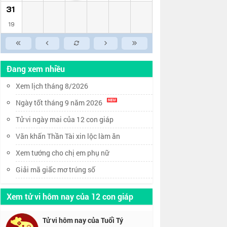
31
19
Đang xem nhiều
Xem lịch tháng 8/2026
Ngày tốt tháng 9 năm 2026
Tử vi ngày mai của 12 con giáp
Văn khấn Thần Tài xin lộc làm ăn
Xem tướng cho chị em phụ nữ
Giải mã giấc mơ trúng số
Xem tử vi hôm nay của 12 con giáp
Tử vi hôm nay của Tuổi Tý