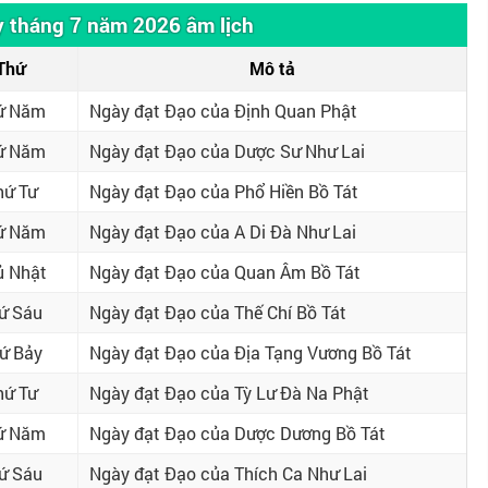
y tháng 7 năm 2026 âm lịch
Thứ
Mô tả
ứ Năm
Ngày đạt Đạo của Định Quan Phật
ứ Năm
Ngày đạt Đạo của Dược Sư Như Lai
hứ Tư
Ngày đạt Đạo của Phổ Hiền Bồ Tát
ứ Năm
Ngày đạt Đạo của A Di Đà Như Lai
ủ Nhật
Ngày đạt Đạo của Quan Âm Bồ Tát
ứ Sáu
Ngày đạt Đạo của Thế Chí Bồ Tát
ứ Bảy
Ngày đạt Đạo của Địa Tạng Vương Bồ Tát
hứ Tư
Ngày đạt Đạo của Tỳ Lư Đà Na Phật
ứ Năm
Ngày đạt Đạo của Dược Dương Bồ Tát
ứ Sáu
Ngày đạt Đạo của Thích Ca Như Lai