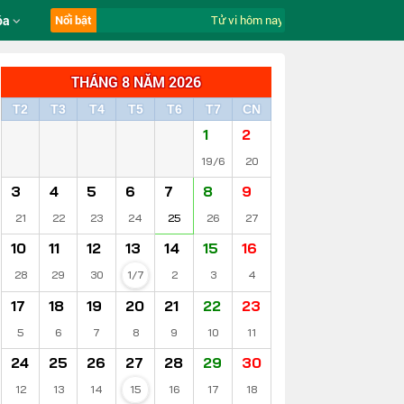
óa
Nổi bật
Tử vi hôm nay ngày 7/8/2026 của 12 c
THÁNG 8 NĂM 2026
T2
T3
T4
T5
T6
T7
CN
1
2
19/6
20
3
4
5
6
7
8
9
21
22
23
24
25
26
27
10
11
12
13
14
15
16
28
29
30
1/7
2
3
4
17
18
19
20
21
22
23
5
6
7
8
9
10
11
24
25
26
27
28
29
30
12
13
14
15
16
17
18