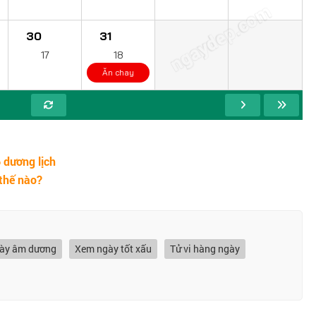
ngaydep.com
30
31
17
18
Ăn chay
 dương lịch
 thế nào?
gày âm dương
Xem ngày tốt xấu
Tử vi hàng ngày