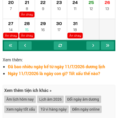
20
21
22
23
24
25
26
7
8
9
10
11
12
13
Ăn chay
27
28
29
30
31
14
15
16
17
18
Ăn chay
Ăn chay
Ăn chay
Xem thêm:
Đã bao nhiêu ngày kể từ ngày 11/7/2026 dương lịch
Ngày 11/7/2026 là ngày con gì? Tốt xấu thế nào?
Xem thêm tiện ích khác »
Âm lịch hôm nay
Lịch âm 2026
Đổi ngày âm dương
Xem ngày tốt xấu
Tử vi hàng ngày
Đếm ngày online