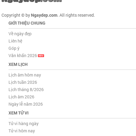
Copyright © by
Ngaydep.com
. All rights reserved.
GIỚI THIỆU CHUNG
Về ngày đẹp
Liên hệ
Góp ý
Văn khấn 2026
XEM LỊCH
Lịch âm hôm nay
Lịch tuần 2026
Lịch tháng 8/2026
Lịch âm 2026
Ngày lễ năm 2026
XEM TỬ VI
Tử vi hàng ngày
Tử vi hôm nay