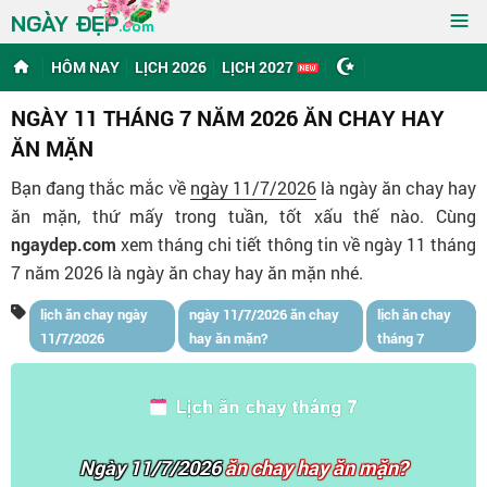
≡
NGÀY ĐẸP
.com
HÔM NAY
LỊCH 2026
LỊCH 2027
NGÀY 11 THÁNG 7 NĂM 2026 ĂN CHAY HAY
ĂN MẶN
Bạn đang thắc mắc về
ngày 11/7/2026
là ngày ăn chay hay
ăn mặn, thứ mấy trong tuần, tốt xấu thế nào. Cùng
ngaydep.com
xem tháng chi tiết thông tin về ngày 11 tháng
7 năm 2026 là ngày ăn chay hay ăn mặn nhé.
lịch ăn chay ngày
ngày 11/7/2026 ăn chay
lịch ăn chay
11/7/2026
hay ăn mặn?
tháng 7
Ngày 11/7/2026
ăn chay hay ăn mặn?