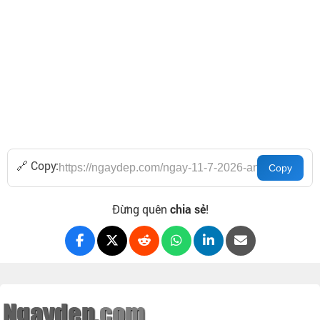
🔗 Copy:
Đừng quên
chia sẻ
!