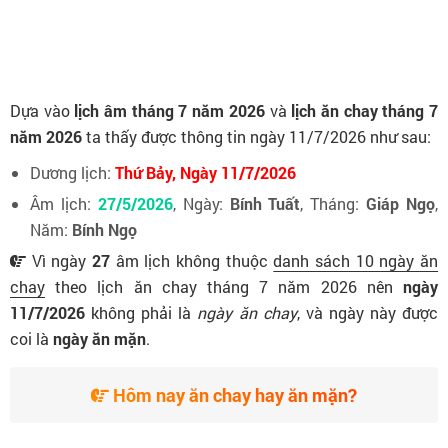
Dựa vào
lịch âm tháng 7 năm 2026
và
lịch ăn chay tháng 7
năm 2026
ta thấy được thông tin ngày 11/7/2026 như sau:
Dương lịch:
Thứ Bảy, Ngày 11/7/2026
Âm lịch:
27/5/2026
, Ngày:
Bính Tuất
, Tháng:
Giáp Ngọ
,
Năm:
Bính Ngọ
Vì ngày
27
âm lịch không thuộc
danh sách 10 ngày ăn
chay
theo lịch ăn chay tháng 7 năm 2026 nên
ngày
11/7/2026
không phải là
ngày ăn chay
, và ngày này được
coi là
ngày ăn mặn
.
Hôm nay ăn chay hay ăn mặn?