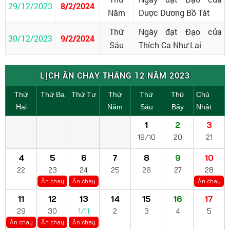
29/12/2023
8/2/2024
Năm
Dược Dương Bồ Tát
Thứ
Ngày đạt Đạo của
30/12/2023
9/2/2024
Sáu
Thích Ca Như Lai
LỊCH ĂN CHAY THÁNG 12 NĂM 2023
Thứ
Thứ Ba
Thứ Tư
Thứ
Thứ
Thứ
Chủ
Hai
Năm
Sáu
Bảy
Nhật
1
2
3
19/10
20
21
4
5
6
7
8
9
10
22
23
24
25
26
27
28
Ăn chay
Ăn chay
Ăn chay
11
12
13
14
15
16
17
29
30
1/11
2
3
4
5
Ăn chay
Ăn chay
Ăn chay