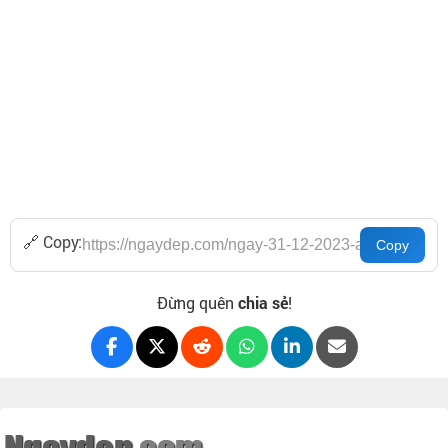
🔗 Copy:
Đừng quên
chia sẻ
!