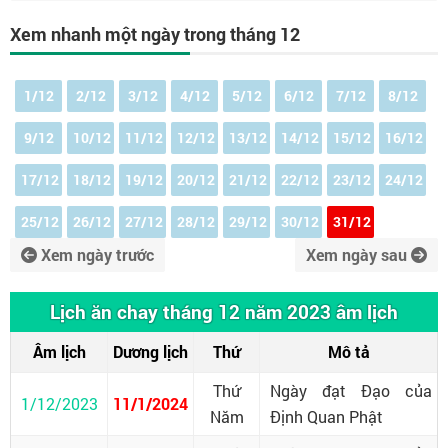
Xem nhanh một ngày trong tháng 12
1/12
2/12
3/12
4/12
5/12
6/12
7/12
8/12
9/12
10/12
11/12
12/12
13/12
14/12
15/12
16/12
17/12
18/12
19/12
20/12
21/12
22/12
23/12
24/12
25/12
26/12
27/12
28/12
29/12
30/12
31/12
Xem ngày trước
Xem ngày sau
Lịch ăn chay tháng 12 năm 2023 âm lịch
Âm lịch
Dương lịch
Thứ
Mô tả
Thứ
Ngày đạt Đạo của
1/12/2023
11/1/2024
Năm
Định Quan Phật