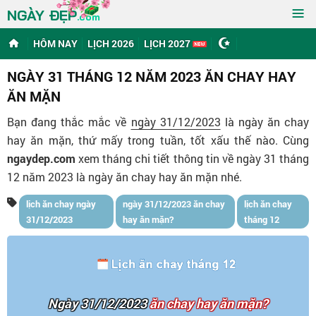
≡
NGÀY ĐẸP
.com
HÔM NAY
LỊCH 2026
LỊCH 2027
NGÀY 31 THÁNG 12 NĂM 2023 ĂN CHAY HAY
ĂN MẶN
Bạn đang thắc mắc về
ngày 31/12/2023
là ngày ăn chay
hay ăn mặn, thứ mấy trong tuần, tốt xấu thế nào. Cùng
ngaydep.com
xem tháng chi tiết thông tin về ngày 31 tháng
12 năm 2023 là ngày ăn chay hay ăn mặn nhé.
lịch ăn chay ngày
ngày 31/12/2023 ăn chay
lịch ăn chay
31/12/2023
hay ăn mặn?
tháng 12
Ngày 31/12/2023
ăn chay hay ăn mặn?