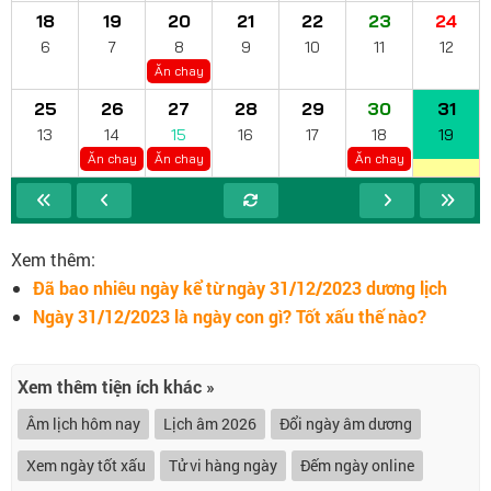
18
19
20
21
22
23
24
6
7
8
9
10
11
12
Ăn chay
25
26
27
28
29
30
31
13
14
15
16
17
18
19
Ăn chay
Ăn chay
Ăn chay
Xem thêm:
Đã bao nhiêu ngày kể từ ngày 31/12/2023 dương lịch
Ngày 31/12/2023 là ngày con gì? Tốt xấu thế nào?
Xem thêm tiện ích khác »
Âm lịch hôm nay
Lịch âm 2026
Đổi ngày âm dương
Xem ngày tốt xấu
Tử vi hàng ngày
Đếm ngày online