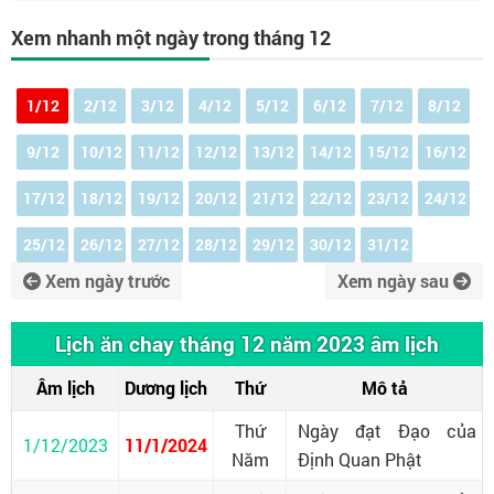
Xem nhanh một ngày trong tháng 12
1/12
2/12
3/12
4/12
5/12
6/12
7/12
8/12
9/12
10/12
11/12
12/12
13/12
14/12
15/12
16/12
17/12
18/12
19/12
20/12
21/12
22/12
23/12
24/12
25/12
26/12
27/12
28/12
29/12
30/12
31/12
Xem ngày trước
Xem ngày sau
Lịch ăn chay tháng 12 năm 2023 âm lịch
Âm lịch
Dương lịch
Thứ
Mô tả
Thứ
Ngày đạt Đạo của
1/12/2023
11/1/2024
Năm
Định Quan Phật