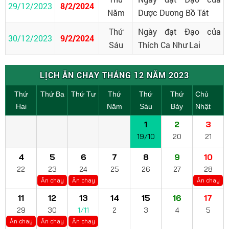
29/12/2023
8/2/2024
Năm
Dược Dương Bồ Tát
Thứ
Ngày đạt Đạo của
30/12/2023
9/2/2024
Sáu
Thích Ca Như Lai
LỊCH ĂN CHAY THÁNG 12 NĂM 2023
Thứ
Thứ Ba
Thứ Tư
Thứ
Thứ
Thứ
Chủ
Hai
Năm
Sáu
Bảy
Nhật
1
2
3
19/10
20
21
4
5
6
7
8
9
10
22
23
24
25
26
27
28
Ăn chay
Ăn chay
Ăn chay
11
12
13
14
15
16
17
29
30
1/11
2
3
4
5
Ăn chay
Ăn chay
Ăn chay