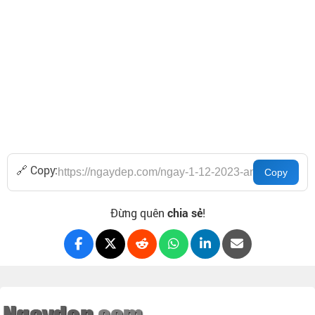
🔗 Copy:
Đừng quên
chia sẻ
!