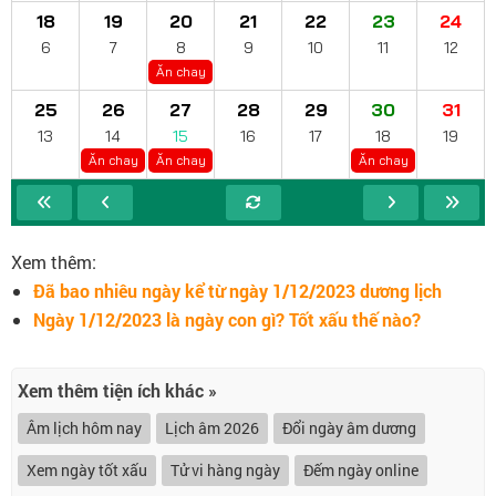
18
19
20
21
22
23
24
6
7
8
9
10
11
12
Ăn chay
25
26
27
28
29
30
31
13
14
15
16
17
18
19
Ăn chay
Ăn chay
Ăn chay
Xem thêm:
Đã bao nhiêu ngày kể từ ngày 1/12/2023 dương lịch
Ngày 1/12/2023 là ngày con gì? Tốt xấu thế nào?
Xem thêm tiện ích khác »
Âm lịch hôm nay
Lịch âm 2026
Đổi ngày âm dương
Xem ngày tốt xấu
Tử vi hàng ngày
Đếm ngày online