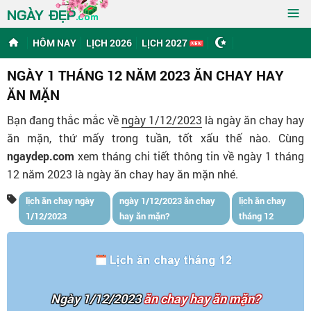
≡
NGÀY ĐẸP
.com
HÔM NAY
LỊCH 2026
LỊCH 2027
NGÀY 1 THÁNG 12 NĂM 2023 ĂN CHAY HAY
ĂN MẶN
Bạn đang thắc mắc về
ngày 1/12/2023
là ngày ăn chay hay
ăn mặn, thứ mấy trong tuần, tốt xấu thế nào. Cùng
ngaydep.com
xem tháng chi tiết thông tin về ngày 1 tháng
12 năm 2023 là ngày ăn chay hay ăn mặn nhé.
lịch ăn chay ngày
ngày 1/12/2023 ăn chay
lịch ăn chay
1/12/2023
hay ăn mặn?
tháng 12
Ngày 1/12/2023
ăn chay hay ăn mặn?