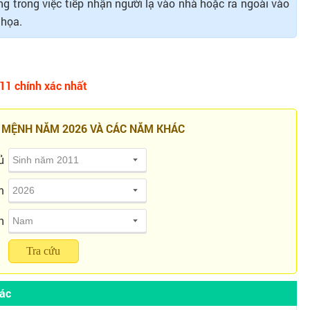
g trong việc tiếp nhận người lạ vào nhà hoặc ra ngoài vào
 họa.
11 chính xác nhất
 MỆNH NĂM 2026 VÀ CÁC NĂM KHÁC
ủ
m
h
Tra cứu
hác