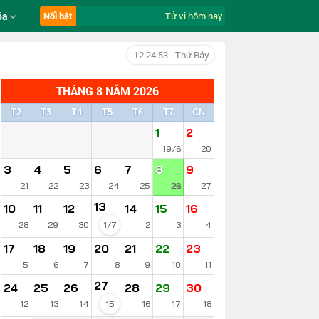
óa
Nổi bật
Tử vi hôm nay ngày 8/8/2026 của 12 co
12:24:54
- Thứ Bảy
THÁNG 8 NĂM 2026
T2
T3
T4
T5
T6
T7
CN
1
2
19/6
20
3
4
5
6
7
8
9
21
22
23
24
25
26
27
13
10
11
12
14
15
16
28
29
30
1/7
2
3
4
17
18
19
20
21
22
23
5
6
7
8
9
10
11
27
24
25
26
28
29
30
12
13
14
15
16
17
18