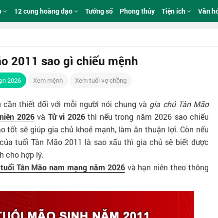
p
12 cung hoàng đạo
Tướng số
Phong thủy
Tiện ích
Văn h
o 2011 sao gì chiếu mệnh
ạn 2026
Xem mệnh
Xem tuổi vợ chồng
u cần thiết đối với mỗi người nói chung và
gia chủ Tân Mão
 niên 2026
và
Tử vi 2026
thì nếu trong năm 2026 sao chiếu
tốt sẽ giúp gia chủ khoẻ mạnh, làm ăn thuận lợi. Còn nếu
a tuổi Tân Mão 2011 là sao xấu thì gia chủ sẽ biết được
h cho hợp lý.
 tuổi Tân Mão nam mạng năm 2026
và hạn niên theo thông