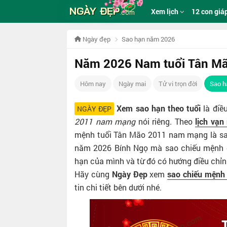
NGÀY ĐẸP
Xem lịch
12 con giá
.com
Ngày đẹp
Sao hạn năm 2026
Năm 2026 Nam tuổi Tân Mã
Hôm nay
Ngày mai
Tử vi trọn đời
Sao h
Xem sao hạn theo tuổi
là điề
NGÀY ĐẸP
2011 nam mạng
nói riêng. Theo
lịch vạn
mệnh tuổi Tân Mão 2011 nam mạng là sao 
năm 2026 Bính Ngọ mà sao chiếu mệnh củ
hạn của mình và từ đó có hướng điều chỉn
Hãy cùng
Ngày Đẹp
xem
sao chiếu mệnh
tin chi tiết bên dưới nhé.