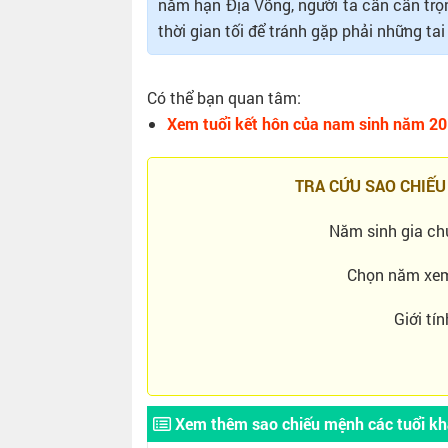
năm hạn Địa Võng, người ta cần cẩn trọn
thời gian tối để tránh gặp phải những tai
Có thể bạn quan tâm:
Xem tuổi kết hôn của nam sinh năm 20
TRA CỨU SAO CHIẾU
Năm sinh gia ch
Chọn năm xe
Giới tín
Xem thêm sao chiếu mệnh các tuổi k