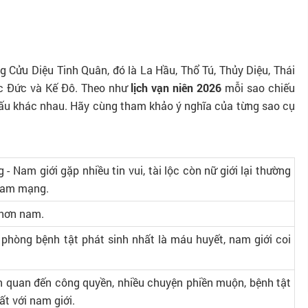
g Cửu Diệu Tinh Quân, đó là La Hầu, Thổ Tú, Thủy Diệu, Thái
c Đức và Kế Đô. Theo như
lịch vạn niên 2026
mỗi sao chiếu
xấu khác nhau. Hãy cùng tham khảo ý nghĩa của từng sao cụ
 Nam giới gặp nhiều tin vui, tài lộc còn nữ giới lại thường
 nam mạng.
 hơn nam.
i phòng bệnh tật phát sinh nhất là máu huyết, nam giới coi
ên quan đến công quyền, nhiều chuyện phiền muộn, bệnh tật
hất với nam giới.