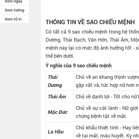
Xem ngày
Xem tướng
Xem tử vi
THÔNG TIN VỀ SAO CHIẾU MỆNH
Có tất cả 9 sao chiếu mệnh trong hệ thốn
Dương, Thái Bạch, Vân Hớn, Thái Âm, Mộ
mệnh này lại có mức độ ảnh hưởng tốt - 
thể bên dưới.
Ý nghĩa của 9 sao chiếu mệnh
Thái
Chủ về an khang thịnh vượng -
Dương
gặp vất vả, tức hợp nữ hơn
Thái Âm
Chủ về danh lợi - Tốt cho nữ
Chủ về sự cát lành - Nữ giớ
Mộc Đức
chừng bệnh tật về mắt.
Chủ khẩu thiệt tinh - Hay li
La Hầu
về tai mắt, máu huyết. Kỵ n