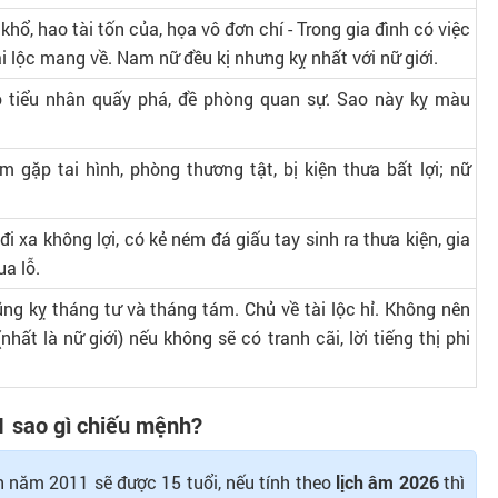
 khổ, hao tài tốn của, họa vô đơn chí - Trong gia đình có việc
 tài lộc mang về. Nam nữ đều kị nhưng kỵ nhất với nữ giới.
 tiểu nhân quấy phá, đề phòng quan sự. Sao này kỵ màu
m gặp tai hình, phòng thương tật, bị kiện thưa bất lợi; nữ
 đi xa không lợi, có kẻ ném đá giấu tay sinh ra thưa kiện, gia
ua lỗ.
ng kỵ tháng tư và tháng tám. Chủ về tài lộc hỉ. Không nên
(nhất là nữ giới) nếu không sẽ có tranh cãi, lời tiếng thị phi
 sao gì chiếu mệnh?
h năm 2011 sẽ được 15 tuổi, nếu tính theo
lịch âm 2026
thì