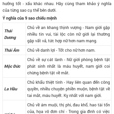
hưởng tốt - xấu khác nhau. Hãy cùng tham khảo ý nghĩa
của từng sao cụ thể bên dưới.
Ý nghĩa của 9 sao chiếu mệnh
Chủ về an khang thịnh vượng - Nam giới gặp
Thái
nhiều tin vui, tài lộc còn nữ giới lại thường
Dương
gặp vất vả, tức hợp nữ hơn nam mạng.
Thái Âm
Chủ về danh lợi - Tốt cho nữ hơn nam.
Chủ về sự cát lành - Nữ giới phòng bệnh tật
Mộc Đức
phát sinh nhất là máu huyết, nam giới coi
chừng bệnh tật về mắt.
Chủ khẩu thiệt tinh - Hay liên quan đến công
La Hầu
quyền, nhiều chuyện phiền muộn, bệnh tật về
tai mắt, máu huyết. Kỵ nhất với nam giới.
Chủ về ám muội, thị phi, đau khổ, hao tài tốn
của, họa vô đơn chí - Trong gia đình có việc