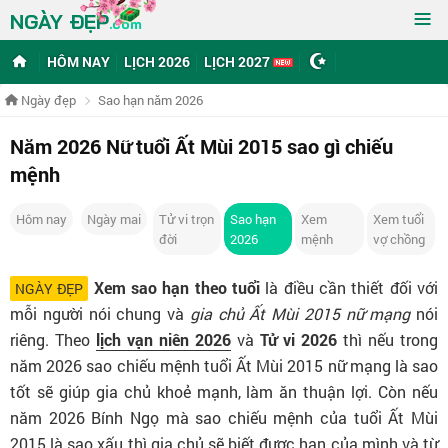
≡
NGÀY ĐẸP
.com
HÔM NAY
LỊCH 2026
LỊCH 2027
Ngày đẹp
Sao hạn năm 2026
Năm 2026 Nữ tuổi Ất Mùi 2015 sao gì chiếu
mệnh
Hôm nay
Ngày mai
Tử vi trọn
Sao hạn
Xem
Xem tuổi
đời
2026
mệnh
vợ chồng
Xem sao hạn theo tuổi
là điều cần thiết đối với
NGÀY ĐẸP
mỗi người nói chung và
gia chủ Ất Mùi 2015 nữ mạng
nói
riêng. Theo
lịch vạn niên 2026
và
Tử vi 2026
thì nếu trong
năm 2026 sao chiếu mệnh tuổi Ất Mùi 2015 nữ mạng là sao
tốt sẽ giúp gia chủ khoẻ mạnh, làm ăn thuận lợi. Còn nếu
năm 2026 Bính Ngọ mà sao chiếu mệnh của tuổi Ất Mùi
2015 là sao xấu thì gia chủ sẽ biết được hạn của mình và từ