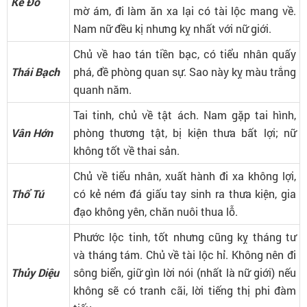
Kế Đô
mờ ám, đi làm ăn xa lại có tài lộc mang về.
Nam nữ đều kị nhưng kỵ nhất với nữ giới.
Chủ về hao tán tiền bạc, có tiểu nhân quấy
Thái Bạch
phá, đề phòng quan sự. Sao này kỵ màu trắng
quanh năm.
Tai tinh, chủ về tật ách. Nam gặp tai hình,
Vân Hớn
phòng thương tật, bị kiện thưa bất lợi; nữ
không tốt về thai sản.
Chủ về tiểu nhân, xuất hành đi xa không lợi,
Thổ Tú
có kẻ ném đá giấu tay sinh ra thưa kiện, gia
đạo không yên, chăn nuôi thua lỗ.
Phước lộc tinh, tốt nhưng cũng kỵ tháng tư
và tháng tám. Chủ về tài lộc hỉ. Không nên đi
Thủy Diệu
sông biển, giữ gìn lời nói (nhất là nữ giới) nếu
không sẽ có tranh cãi, lời tiếng thị phi đàm