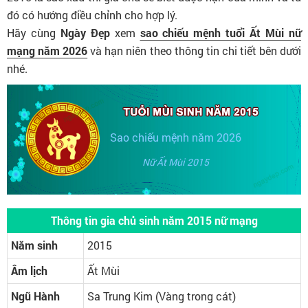
đó có hướng điều chỉnh cho hợp lý.
Hãy cùng
Ngày Đẹp
xem
sao chiếu mệnh tuổi Ất Mùi nữ
mạng năm 2026
và hạn niên theo thông tin chi tiết bên dưới
nhé.
Sao chiếu mệnh năm 2026
Nữ Ất Mùi 2015
Thông tin gia chủ sinh năm 2015 nữ mạng
Năm sinh
2015
Âm lịch
Ất Mùi
Ngũ Hành
Sa Trung Kim (Vàng trong cát)