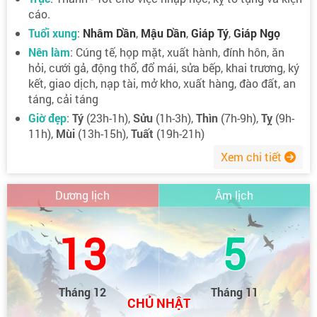
cáo.
Tuổi xung
:
Nhâm Dần
,
Mậu Dần
,
Giáp Tý
,
Giáp Ngọ
Nên làm
: Cúng tế, họp mặt, xuất hành, đính hôn, ăn
hỏi, cưới gả, động thổ, đổ mái, sửa bếp, khai trương, ký
kết, giao dịch, nạp tài, mở kho, xuất hàng, đào đất, an
táng, cải táng
Giờ đẹp
:
Tý
(23h-1h),
Sửu
(1h-3h),
Thìn
(7h-9h),
Tỵ
(9h-
11h),
Mùi
(13h-15h),
Tuất
(19h-21h)
Xem chi tiết
Dương lịch
Âm lịch
13
5
Tháng 12
Tháng 11
CHỦ NHẬT