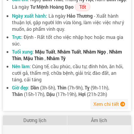
Là ngày
Tư Mệnh Hoàng Đạo
Tốt
Ngày xuất hành:
Là ngày
Hảo Thương
- Xuất hành
thuận lợi, gặp người lớn vừa lòng, làm việc việc như ý
muốn, áo phẩm vinh quy.
Trực
: Định - Rất tốt cho việc nhập học hoặc mua gia
súc.
Tuổi xung
:
Mậu Tuất
,
Nhâm Tuất
,
Nhâm Ngọ
,
Nhâm
Thìn
,
Mậu Thìn
,
Nhâm Tý
Nên làm
: Cúng tế, cầu phúc, cầu tự, đính hôn, ăn hỏi,
cưới gả, thẩm mỹ, chữa bệnh, giải trừ, đào đất, an
táng, cải táng
Giờ đẹp
:
Dần
(3h-5h),
Thìn
(7h-9h),
Tỵ
(9h-11h),
Thân
(15h-17h),
Dậu
(17h-19h),
Hợi
(21h-23h)
Xem chi tiết
Dương lịch
Âm lịch