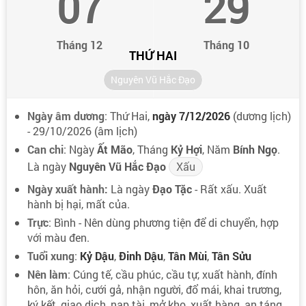
07
29
Tháng 12
Tháng 10
THỨ HAI
Nguyên Vũ Hắc Đạo
Ngày âm dương
: Thứ Hai,
ngày 7/12/2026
(dương lịch)
- 29/10/2026 (âm lịch)
Can chi
: Ngày
Ất Mão
, Tháng
Kỷ Hợi
, Năm
Bính Ngọ
.
Là ngày
Nguyên Vũ Hắc Đạo
Xấu
Ngày xuất hành:
Là ngày
Đạo Tặc
- Rất xấu. Xuất
hành bị hại, mất của.
Trực
: Bình - Nên dùng phương tiện để di chuyển, hợp
với màu đen.
Tuổi xung
:
Kỷ Dậu
,
Đinh Dậu
,
Tân Mùi
,
Tân Sửu
Nên làm
: Cúng tế, cầu phúc, cầu tự, xuất hành, đính
hôn, ăn hỏi, cưới gả, nhận người, đổ mái, khai trương,
ký kết, giao dịch, nạp tài, mở kho, xuất hàng, an táng,