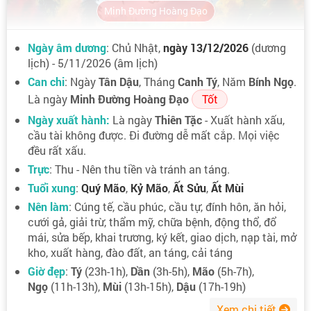
Minh Đường Hoàng Đạo
Ngày âm dương
: Chủ Nhật,
ngày 13/12/2026
(dương
lịch) - 5/11/2026 (âm lịch)
Can chi
: Ngày
Tân Dậu
, Tháng
Canh Tý
, Năm
Bính Ngọ
.
Là ngày
Minh Đường Hoàng Đạo
Tốt
Ngày xuất hành:
Là ngày
Thiên Tặc
- Xuất hành xấu,
cầu tài không được. Đi đường dễ mất cắp. Mọi việc
đều rất xấu.
Trực
: Thu - Nên thu tiền và tránh an táng.
Tuổi xung
:
Quý Mão
,
Kỷ Mão
,
Ất Sửu
,
Ất Mùi
Nên làm
: Cúng tế, cầu phúc, cầu tự, đính hôn, ăn hỏi,
cưới gả, giải trừ, thẩm mỹ, chữa bệnh, động thổ, đổ
mái, sửa bếp, khai trương, ký kết, giao dịch, nạp tài, mở
kho, xuất hàng, đào đất, an táng, cải táng
Giờ đẹp
:
Tý
(23h-1h),
Dần
(3h-5h),
Mão
(5h-7h),
Ngọ
(11h-13h),
Mùi
(13h-15h),
Dậu
(17h-19h)
Xem chi tiết