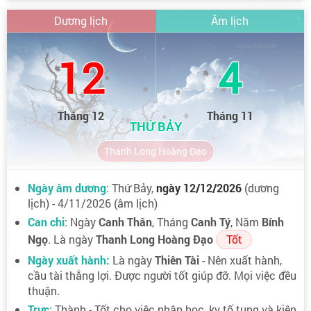
Dương lịch
Âm lịch
12
4
Tháng 12
Tháng 11
THỨ BẢY
Thanh Long Hoàng Đạo
Ngày âm dương
: Thứ Bảy,
ngày 12/12/2026
(dương
lịch) - 4/11/2026 (âm lịch)
Can chi
: Ngày
Canh Thân
, Tháng
Canh Tý
, Năm
Bính
Ngọ
. Là ngày
Thanh Long Hoàng Đạo
Tốt
Ngày xuất hành:
Là ngày
Thiên Tài
- Nên xuất hành,
cầu tài thắng lợi. Được người tốt giúp đỡ. Mọi việc đều
thuận.
Trực
: Thành - Tốt cho việc nhập học, kỵ tố tụng và kiện