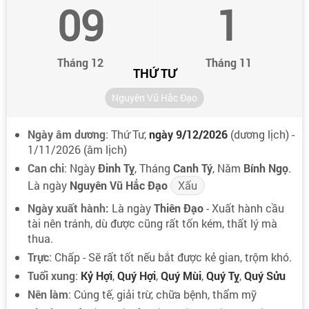
09
1
Tháng 12
Tháng 11
THỨ TƯ
Nguyên Vũ Hắc Đạo
Ngày âm dương
: Thứ Tư,
ngày 9/12/2026
(dương lịch) -
1/11/2026 (âm lịch)
Can chi
: Ngày
Đinh Tỵ
, Tháng
Canh Tý
, Năm
Bính Ngọ
.
Là ngày
Nguyên Vũ Hắc Đạo
Xấu
Ngày xuất hành:
Là ngày
Thiên Đạo
- Xuất hành cầu
tài nên tránh, dù được cũng rất tốn kém, thất lý mà
thua.
Trực
: Chấp - Sẽ rất tốt nếu bắt được kẻ gian, trộm khó.
Tuổi xung
:
Kỷ Hợi
,
Quý Hợi
,
Quý Mùi
,
Quý Tỵ
,
Quý Sửu
Nên làm
: Cúng tế, giải trừ, chữa bệnh, thẩm mỹ