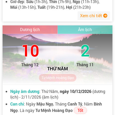
Giờ đẹp
:
Sửu
(1h-3h),
Thìn
(7h-9h),
Ngọ
(11h-13h),
Mùi
(13h-15h),
Tuất
(19h-21h),
Hợi
(21h-23h)
Xem chi tiết
Dương lịch
Âm lịch
10
2
Tháng 12
Tháng 11
THỨ NĂM
Tư Mệnh Hoàng Đạo
Ngày âm dương
: Thứ Năm,
ngày 10/12/2026
(dương
lịch) - 2/11/2026 (âm lịch)
Can chi
: Ngày
Mậu Ngọ
, Tháng
Canh Tý
, Năm
Bính
Ngọ
. Là ngày
Tư Mệnh Hoàng Đạo
Tốt