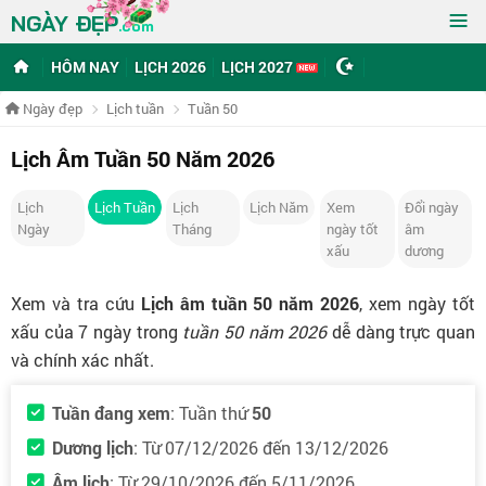
≡
NGÀY ĐẸP
.com
HÔM NAY
LỊCH 2026
LỊCH 2027
Ngày đẹp
Lịch tuần
Tuần 50
Lịch Âm Tuần 50 Năm 2026
Lịch
Lịch Tuần
Lịch
Lịch Năm
Xem
Đổi ngày
Ngày
Tháng
ngày tốt
âm
xấu
dương
Xem và tra cứu
Lịch âm tuần 50 năm 2026
, xem ngày tốt
xấu của 7 ngày trong
tuần 50 năm 2026
dễ dàng trực quan
và chính xác nhất.
Tuần đang xem
: Tuần thứ
50
Dương lịch
: Từ 07/12/2026 đến 13/12/2026
Âm lịch
: Từ 29/10/2026 đến 5/11/2026