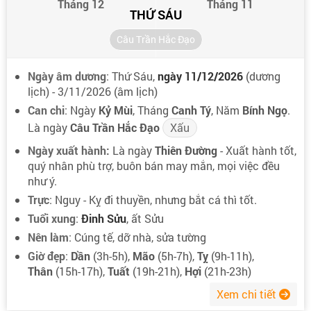
Tháng 12
Tháng 11
THỨ SÁU
Câu Trần Hắc Đạo
Ngày âm dương
: Thứ Sáu,
ngày 11/12/2026
(dương
lịch) - 3/11/2026 (âm lịch)
Can chi
: Ngày
Kỷ Mùi
, Tháng
Canh Tý
, Năm
Bính Ngọ
.
Là ngày
Câu Trần Hắc Đạo
Xấu
Ngày xuất hành:
Là ngày
Thiên Đường
- Xuất hành tốt,
quý nhân phù trợ, buôn bán may mắn, mọi việc đều
như ý.
Trực
: Nguy - Kỵ đi thuyền, nhưng bắt cá thì tốt.
Tuổi xung
:
Đinh Sửu
, ất Sửu
Nên làm
: Cúng tế, dỡ nhà, sửa tường
Giờ đẹp
:
Dần
(3h-5h),
Mão
(5h-7h),
Tỵ
(9h-11h),
Thân
(15h-17h),
Tuất
(19h-21h),
Hợi
(21h-23h)
Xem chi tiết