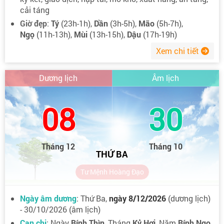
cải táng
Giờ đẹp
:
Tý
(23h-1h),
Dần
(3h-5h),
Mão
(5h-7h),
Ngọ
(11h-13h),
Mùi
(13h-15h),
Dậu
(17h-19h)
Xem chi tiết
Dương lịch
Âm lịch
08
30
Tháng 12
Tháng 10
THỨ BA
Tư Mệnh Hoàng Đạo
Ngày âm dương
: Thứ Ba,
ngày 8/12/2026
(dương lịch)
- 30/10/2026 (âm lịch)
Can chi
: Ngày
Bính Thìn
, Tháng
Kỷ Hợi
, Năm
Bính Ngọ
.