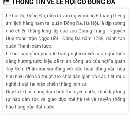
THÔNG TIN VỀ LỄ HỘI GÒ ĐỐNG ĐA
Lễ hội Gò Đống Đa, diễn ra vào ngày mùng 5 tháng Giêng
âm lịch hàng năm tại quận Đống Đa, Hà Nội, là dịp tưởng
nhớ chiến thắng lừng lẫy của vua Quang Trung - Nguyễn
Huệ trong trận Ngọc Hồi - Đống Đa năm 1789, đánh tan
quân Thanh xâm lược.
Lễ hội bao gồm phần lễ trang nghiêm với các nghi thức
dâng hương, rước kiệu để tri ân công lao của nghĩa quân
Tây Sơn. Phần hội sôi động với các hoạt động văn hóa
như biểu diễn võ thuật, trò chơi dân gian và các tiết mục
nghệ thuật tái hiện chiến thắng lịch sử.
Đây là lễ hội mang đậm tinh thần yêu nước, khơi dậy lòng
tự hào dân tộc và giáo dục thế hệ trẻ về truyền thống
hào hùng của đất nước.