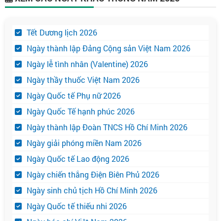
Tết Dương lịch 2026
Ngày thành lập Đảng Cộng sản Việt Nam 2026
Ngày lễ tình nhân (Valentine) 2026
Ngày thầy thuốc Việt Nam 2026
Ngày Quốc tế Phụ nữ 2026
Ngày Quốc Tế hạnh phúc 2026
Ngày thành lập Đoàn TNCS Hồ Chí Minh 2026
Ngày giải phóng miền Nam 2026
Ngày Quốc tế Lao động 2026
Ngày chiến thắng Điện Biên Phủ 2026
Ngày sinh chủ tịch Hồ Chí Minh 2026
Ngày Quốc tế thiếu nhi 2026