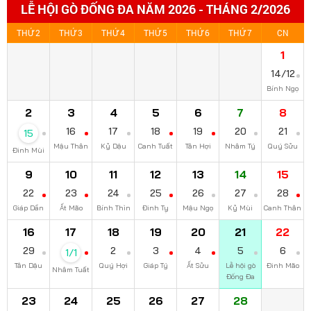
LỄ HỘI GÒ ĐỐNG ĐA NĂM 2026 - THÁNG 2/2026
THỨ 2
THỨ 3
THỨ 4
THỨ 5
THỨ 6
THỨ 7
CN
1
14/12
Bính Ngọ
2
3
4
5
6
7
8
16
17
18
19
20
21
15
Mậu Thân
Kỷ Dậu
Canh Tuất
Tân Hợi
Nhâm Tý
Quý Sửu
Đinh Mùi
9
10
11
12
13
14
15
22
23
24
25
26
27
28
Giáp Dần
Ất Mão
Bính Thìn
Đinh Tỵ
Mậu Ngọ
Kỷ Mùi
Canh Thân
16
17
18
19
20
21
22
29
2
3
4
5
6
1/1
Tân Dậu
Quý Hợi
Giáp Tý
Ất Sửu
Lễ hội gò
Đinh Mão
Nhâm Tuất
Đống Đa
23
24
25
26
27
28