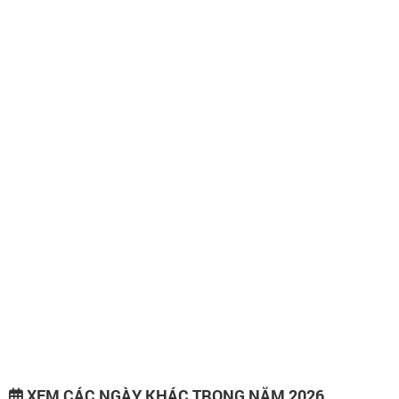
XEM CÁC NGÀY KHÁC TRONG NĂM 2026