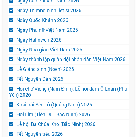
Ngày báo chí Việt Nam 2026
Ngày Thương binh liệt sĩ 2026
Ngày Quốc Khánh 2026
Ngày Phụ nữ Việt Nam 2026
Ngày Hallowen 2026
Ngày Nhà giáo Việt Nam 2026
Ngày thành lập quân đội nhân dân Việt Nam 2026
Lễ Giáng sinh (Noen) 2026
Tết Nguyên Đán 2026
Hội chợ Viềng (Nam Định), Lễ hội đầm Ô Loan (Phú
Yên) 2026
Khai hội Yên Tử (Quảng Ninh) 2026
Hội Lim (Tiên Du - Bắc Ninh) 2026
Lễ hội Bà Chúa Kho (Bắc Ninh) 2026
Tết Nguyên tiêu 2026