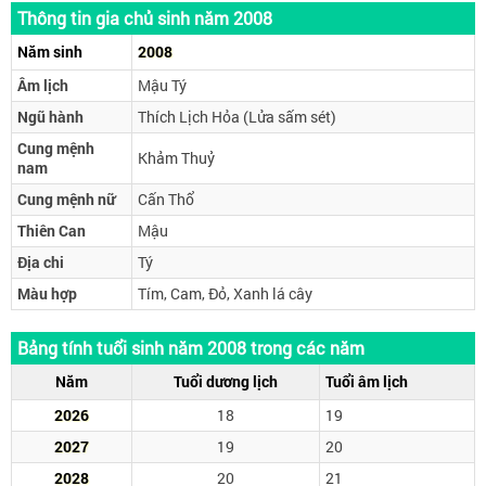
Thông tin gia chủ sinh năm 2008
Năm sinh
2008
Âm lịch
Mậu Tý
Ngũ hành
Thích Lịch Hỏa (Lửa sấm sét)
Cung mệnh
Khảm Thuỷ
nam
Cung mệnh nữ
Cấn Thổ
Thiên Can
Mậu
Địa chi
Tý
Màu hợp
Tím, Cam, Đỏ, Xanh lá cây
Bảng tính tuổi sinh năm 2008 trong các năm
Năm
Tuổi dương lịch
Tuổi âm lịch
2026
18
19
2027
19
20
2028
20
21