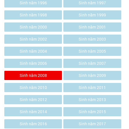
Sinh năm 1996
Sinh năm 1997
Sinh năm 1998
Sinh năm 1999
Sinh năm 2000
Sinh năm 2001
Sinh năm 2002
Sinh năm 2003
Sinh năm 2004
Sinh năm 2005
Sinh năm 2006
Sinh năm 2007
Sinh năm 2008
Sinh năm 2009
Sinh năm 2010
Sinh năm 2011
Sinh năm 2012
Sinh năm 2013
Sinh năm 2014
Sinh năm 2015
Sinh năm 2016
Sinh năm 2017