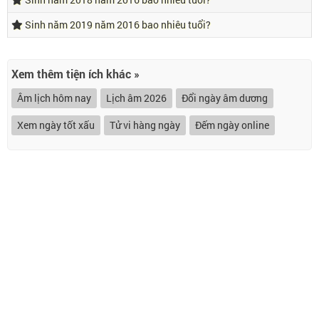
Sinh năm 2019 năm 2016 bao nhiêu tuổi?
Xem thêm tiện ích khác »
Âm lịch hôm nay
Lịch âm 2026
Đổi ngày âm dương
Xem ngày tốt xấu
Tử vi hàng ngày
Đếm ngày online