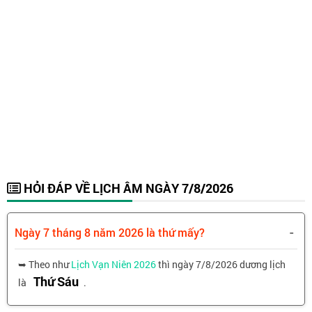
HỎI ĐÁP VỀ LỊCH ÂM NGÀY 7/8/2026
-
Ngày 7 tháng 8 năm 2026 là thứ mấy?
➥ Theo như
Lịch Vạn Niên 2026
thì ngày 7/8/2026 dương lịch
Thứ Sáu
là
.