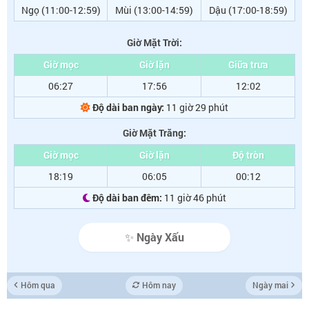
Ngọ (11:00-12:59)
Mùi (13:00-14:59)
Dậu (17:00-18:59)
Giờ Mặt Trời:
Giờ mọc
Giờ lặn
Giữa trưa
06:27
17:56
12:02
Độ dài ban ngày:
11 giờ 29 phút
Giờ Mặt Trăng:
Giờ mọc
Giờ lặn
Độ tròn
18:19
06:05
00:12
Độ dài ban đêm:
11 giờ 46 phút
✨ Ngày Xấu
Hôm qua
Hôm nay
Ngày mai