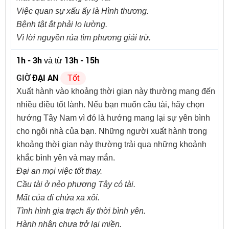
Việc quan sự xấu ấy là Hình thương.
Bệnh tật ắt phải lo lường.
Vì lời nguyền rủa tìm phương giải trừ.
1h - 3h
13h - 15h
và từ
GIỜ
ĐẠI AN
Tốt
Xuất hành vào khoảng thời gian này thường mang đến
nhiều điều tốt lành. Nếu bạn muốn cầu tài, hãy chọn
hướng Tây Nam vì đó là hướng mang lại sự yên bình
cho ngôi nhà của bạn. Những người xuất hành trong
khoảng thời gian này thường trải qua những khoảnh
khắc bình yên và may mắn.
Đại an mọi việc tốt thay.
Cầu tài ở nẻo phương Tây có tài.
Mất của đi chửa xa xôi.
Tình hình gia trạch ấy thời bình yên.
Hành nhân chưa trở lại miền.