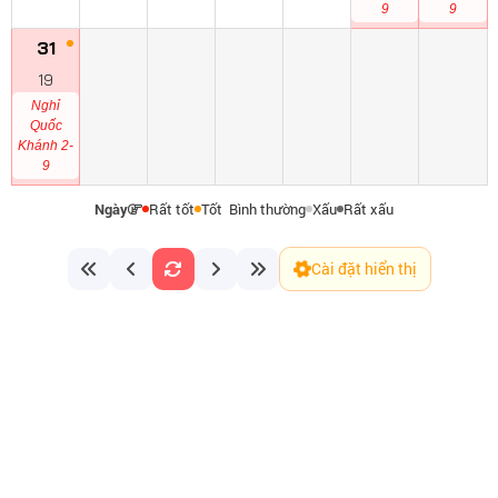
9
9
31
19
Nghỉ
Quốc
Khánh 2-
9
Ngày
Rất tốt
Tốt
Bình thường
Xấu
Rất xấu
Cài đặt hiển thị