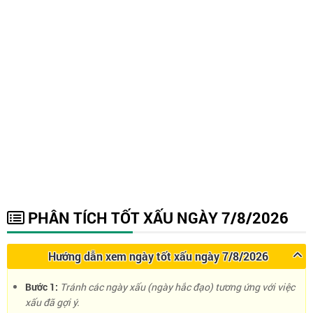
PHÂN TÍCH TỐT XẤU NGÀY 7/8/2026
Hướng dẫn xem ngày tốt xấu ngày 7/8/2026
Bước 1:
Tránh các ngày xấu (ngày hắc đạo) tương ứng với việc
xấu đã gợi ý.