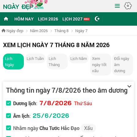
≡
NGÀY ĐẸP
.com
HÔM NAY
LỊCH 2026
LỊCH 2027
Ngày đẹp
Năm 2026
Tháng 8
Ngày 7
XEM LỊCH NGÀY 7 THÁNG 8 NĂM 2026
Lịch
Lịch Tuần
Lịch
Lịch Năm
Xem
Đổi ngày
Ngày
Tháng
ngày tốt
âm
xấu
dương
Thông tin ngày 7/8/2026 theo âm dương
7/8/2026
Dương lịch
:
Thứ Sáu
25/6/2026
Âm lịch
:
Nhằm ngày
Chu Tước Hắc Đạo
Xấu