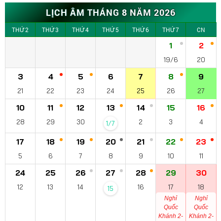
LỊCH ÂM THÁNG 8 NĂM 2026
THỨ 2
THỨ 3
THỨ 4
THỨ 5
THỨ 6
THỨ 7
CN
1
2
19/6
20
3
4
5
6
7
8
9
21
22
23
24
25
26
27
10
11
12
13
14
15
16
28
29
30
2
3
4
1/7
17
18
19
20
21
22
23
5
6
7
8
9
10
11
24
25
26
27
28
29
30
12
13
14
16
17
18
15
Nghỉ
Nghỉ
Quốc
Quốc
Khánh 2-
Khánh 2-