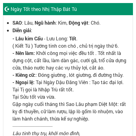
Ngày Tốt theo Nhị Thập Bát Tú
SAO
: Lâu,
Ngũ hành
: Kim,
Động vật
: Chó.
Diễn giải
:
- Lâu kim Cẩu
- Lưu Long:
Tốt
.
( Kiết Tú ) Tướng tinh con chó , chủ trị ngày thứ 6.
- Nên làm:
Khởi công mọi việc đều tốt . Tốt nhất là
dựng cột, cất lầu, làm dàn gác, cưới gã, trổ cửa dựng
cửa, tháo nước hay các vụ thủy lợi, cắt áo.
- Kiêng cữ:
: Đóng giường , lót giường, đi đường thủy.
- Ngoại lệ:
Tại Ngày Dậu Đăng Viên : Tạo tác đại lợi.
Tại Tị gọi là Nhập Trù rất tốt.
Tại Sửu tốt vừa vừa.
Gặp ngày cuối tháng thì Sao Lâu phạm Diệt Một: rất
kỵ đi thuyền, cữ làm rượu, lập lò gốm lò nhuộm, vào
làm hành chánh, thừa kế sự nghiệp.
---------------------------------
Lâu tinh thụ trụ, khởi môn đình,