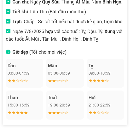
Can chi
: Ngày
Quý Sửu
, Tháng
Ất Mùi
, Năm
Bính Ngọ
.
Tiết khí
:
Lập Thu
(Bắt đầu mùa thu).
Trực
:
Chấp
- Sẽ rất tốt nếu bắt được kẻ gian, trộm khó.
Ngày 7/8/2026
hợp
với các tuổi: Tỵ, Dậu, Tý.
Xung
với
các tuổi: Ất Mùi , Tân Mùi , Đinh Hợi , Đinh Tỵ
Giờ đẹp
(Tốt cho mọi việc)
Dần
Mão
Tỵ
03:00-04:59
05:00-06:59
09:00-10:59
★★☆☆☆
★★☆☆☆
★★★★☆
Thân
Tuất
Hợi
15:00-16:59
19:00-20:59
21:00-22:59
★★★★★
★★★☆☆
★★☆☆☆