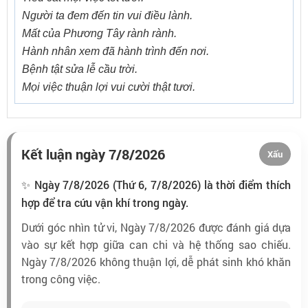
Người ta đem đến tin vui điều lành.
Mất của Phương Tây rành rành.
Hành nhân xem đã hành trình đến nơi.
Bệnh tật sửa lễ cầu trời.
Mọi việc thuận lợi vui cười thật tươi.
Kết luận ngày 7/8/2026
Xấu
✨ Ngày 7/8/2026 (Thứ 6, 7/8/2026) là thời điểm thích
hợp để tra cứu vận khí trong ngày.
Dưới góc nhìn tử vi, Ngày 7/8/2026 được đánh giá dựa
vào sự kết hợp giữa can chi và hệ thống sao chiếu.
Ngày 7/8/2026 không thuận lợi, dễ phát sinh khó khăn
trong công việc.