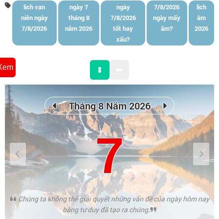
lịch vạn
ngày 7
ngày
7/8/2026
lịch
niên ngày
tháng 8
7/8/2026
ngày mấy
âm
7/8/2026
năm 2026
tốt hay
âm?
2026
xấu?
Xem
Tháng 8 Năm 2026
7
Chúng ta không thể giải quyết những vấn đề của ngày hôm nay
bằng tư duy đã tạo ra chúng.