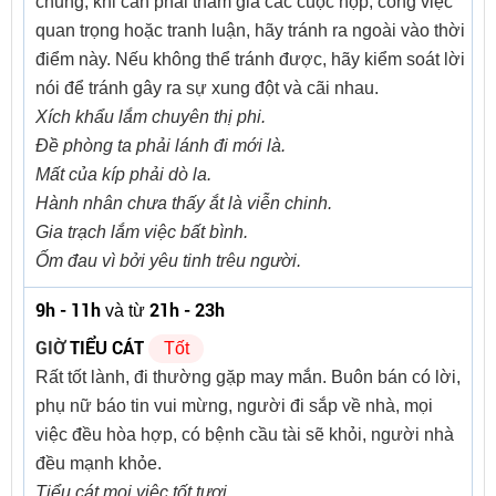
chung, khi cần phải tham gia các cuộc họp, công việc
quan trọng hoặc tranh luận, hãy tránh ra ngoài vào thời
điểm này. Nếu không thể tránh được, hãy kiểm soát lời
nói để tránh gây ra sự xung đột và cãi nhau.
Xích khẩu lắm chuyên thị phi.
Đề phòng ta phải lánh đi mới là.
Mất của kíp phải dò la.
Hành nhân chưa thấy ắt là viễn chinh.
Gia trạch lắm việc bất bình.
Ốm đau vì bởi yêu tinh trêu người.
9h - 11h
21h - 23h
và từ
GIỜ
TIỂU CÁT
Tốt
Rất tốt lành, đi thường gặp may mắn. Buôn bán có lời,
phụ nữ báo tin vui mừng, người đi sắp về nhà, mọi
việc đều hòa hợp, có bệnh cầu tài sẽ khỏi, người nhà
đều mạnh khỏe.
Tiểu cát mọi việc tốt tươi.