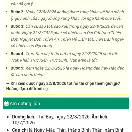
xấu đã gợi ý.
Bước 2:
Ngày 22/8/2026 không được xung khắc với bản mệnh
(ngũ hành của ngày không xung khắc với ngũ hành của tuổi).
Bước 3:
Căn cứ sao tốt, sao xấu trong ngày 22/8/2026 để cân
nhắc. Ngày 22/8/2026 phải có nhiều sao Đại Cát (như Thiên
Đức, Nguyệt Đức, Thiên Ân, Thiên Hỷ, … thì tốt), nên tránh ngày
có nhiều sao Đại Hung.
Bước 4:
Trực, Sao nhị thập bát tú ngày 22/8/2026 phải tốt.
Trực Khai, Trực Kiến, Trực Bình, Trực Mãn là tốt.
Bước 5:
Xem ngày 22/8/2026 là ngày Hoàng đạo hay Hắc đạo
để cân nhắc thêm.
➥ Khi xem được ngày 22/8/2026 tốt rồi thì chọn thêm giờ (giờ
Hoàng đạo) để khởi sự.
Âm dương lịch
Dương lịch
: Thứ Bảy, ngày 22/8/2026,
Âm lịch
:
10/7/2026.
Can chi
là Ngày Mậu Thìn, tháng Bính Thân, năm Bính