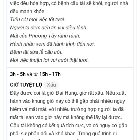
việc đều hòa hợp, có bệnh cầu tài sẽ khỏi, người nhà
đều mạnh khỏe.
Tiểu cát mọi việc tốt tươi.
Người ta đem đến tin vui điều lành.
Mất của Phương Tây rành rành.
Hành nhân xem đã hành trình đến nơi.
Bệnh tật sửa lễ cầu trời.
Mọi việc thuận lợi vui cười thật tươi.
3h - 5h
15h - 17h
và từ
GIỜ
TUYỆT LỘ
Xấu
Đây được coi là giờ Đại Hung, giờ rất xấu. Nếu xuất
hành vào khung giờ này có thể gặp phải nhiều nguy
hiểm và mất mát, với nhiều trường hợp người ta đã
mất tài sản vào giờ này mà không thể lấy lại được.
Cầu tài không có kết quả tích cực, và có nguy cơ gặp
phải sự phản đối và khó khăn. Trong quá trình di