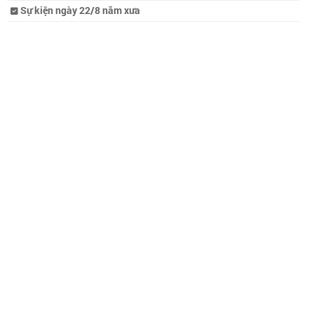
Sự kiện ngày 22/8 năm xưa