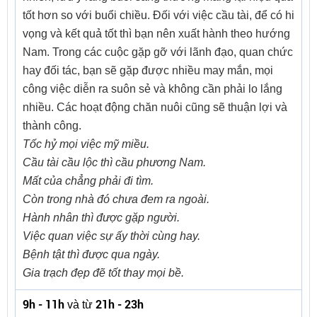
tốt hơn so với buổi chiều. Đối với việc cầu tài, để có hi
vọng và kết quả tốt thì bạn nên xuất hành theo hướng
Nam. Trong các cuộc gặp gỡ với lãnh đạo, quan chức
hay đối tác, bạn sẽ gặp được nhiều may mắn, mọi
công việc diễn ra suôn sẻ và không cần phải lo lắng
nhiều. Các hoạt động chăn nuôi cũng sẽ thuận lợi và
thành công.
Tốc hỷ mọi việc mỹ miều.
Cầu tài cầu lộc thì cầu phương Nam.
Mất của chẳng phải đi tìm.
Còn trong nhà đó chưa đem ra ngoài.
Hành nhân thì được gặp người.
Việc quan việc sự ấy thời cùng hay.
Bệnh tật thì được qua ngày.
Gia trạch đẹp đẽ tốt thay mọi bề.
9h - 11h
21h - 23h
và từ