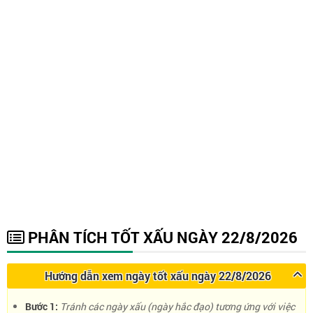
PHÂN TÍCH TỐT XẤU NGÀY 22/8/2026
Hướng dẫn xem ngày tốt xấu ngày 22/8/2026
Bước 1:
Tránh các ngày xấu (ngày hắc đạo) tương ứng với việc