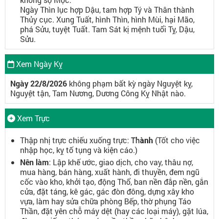
Ngày Thìn lục hợp Dậu, tam hợp Tý và Thân thành
Thủy cục. Xung Tuất, hình Thìn, hình Mùi, hại Mão,
phá Sửu, tuyệt Tuất. Tam Sát kị mệnh tuổi Tỵ, Dậu,
Sửu.
Xem Ngày Kỵ
Ngày 22/8/2026
không phạm bất kỳ ngày Nguyệt kỵ,
Nguyệt tận, Tam Nương, Dương Công Kỵ Nhật nào.
Xem Trực
Thập nhị trực chiếu xuống trực:
Thành
(Tốt cho việc
nhập học, kỵ tố tụng và kiện cáo.)
Nên làm
: Lập khế ước, giao dịch, cho vay, thâu nợ,
mua hàng, bán hàng, xuất hành, đi thuyền, đem ngũ
cốc vào kho, khởi tạo, động Thổ, ban nền đắp nền, gắn
cửa, đặt táng, kê gác, gác đòn đông, dựng xây kho
vựa, làm hay sửa chữa phòng Bếp, thờ phụng Táo
Thần, đặt yên chỗ máy dệt (hay các loại máy), gặt lúa,