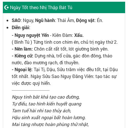
Ngày Tốt theo Nhị Thập Bát Tú
SAO
: Nguy,
Ngũ hành
: Thái Âm,
Động vật
: Én.
Diễn giải
:
- Nguy nguyệt Yến
- Kiên Đàm:
Xấu.
( Bình Tú ) Tứng tinh con chim én, chủ trị ngày thứ 2.
- Nên làm:
Chôn cất rất tốt, lót giường bình yên.
- Kiêng cữ:
Dựng nhà, trổ cửa, gác đòn đông, tháo
nước, đào mương rạch, đi thuyền.
- Ngoại lệ:
Tại Tị, Dậu, Sửu trăm việc đều tốt, tại Dậu
tốt nhất. Ngày Sửu Sao Nguy Đăng Viên: tạo tác sự
việc được quý hiển.
---------------------------------
Nguy tinh bât khả tạo cao đường,
Tự điếu, tao hình kiến huyết quang
Tam tuế hài nhi tao thủy ách,
Hậu sinh xuất ngoại bất hoàn lương.
Mai táng nhược hoàn phùng thử nhật,