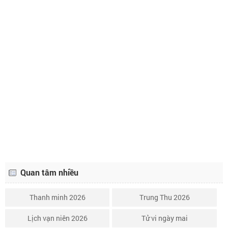
Lịch âm ngày 9 tháng 9 năm 2026
28/7
Lịch âm ngày 10 tháng 9 năm 2026
29/7
Lịch âm ngày 11 tháng 9 năm 2026
1/8
Lịch âm ngày 12 tháng 9 năm 2026
2/8
Lịch âm ngày 13 tháng 9 năm 2026
3/8
Lịch âm ngày 14 tháng 9 năm 2026
4/8
Quan tâm nhiều
Thanh minh 2026
Trung Thu 2026
Lịch vạn niên 2026
Tử vi ngày mai