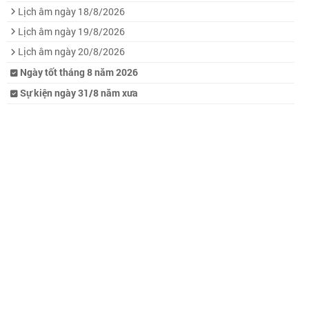
Lịch âm ngày 18/8/2026
Lịch âm ngày 19/8/2026
Lịch âm ngày 20/8/2026
Ngày tốt tháng 8 năm 2026
Sự kiện ngày 31/8 năm xưa