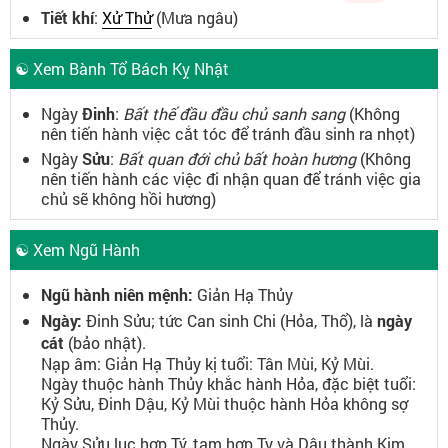
Tiết khí
:
Xử Thử
(Mưa ngâu)
☯ Xem Bành Tổ Bách Kỵ Nhật
Ngày
Đinh
:
Bất thế đầu đầu chủ sanh sang
(Không
nên tiến hành việc cắt tóc để tránh đầu sinh ra nhọt)
Ngày
Sửu
:
Bất quan đới chủ bất hoàn hương
(Không
nên tiến hành các việc đi nhận quan để tránh việc gia
chủ sẽ không hồi hương)
☯ Xem Ngũ Hành
Ngũ hành niên mệnh:
Giản Hạ Thủy
Ngày:
Đinh Sửu; tức Can sinh Chi (Hỏa, Thổ), là
ngày
cát
(bảo nhật).
Nạp âm: Giản Hạ Thủy kị tuổi: Tân Mùi, Kỷ Mùi.
Ngày thuộc hành Thủy khắc hành Hỏa, đặc biệt tuổi:
Kỷ Sửu, Đinh Dậu, Kỷ Mùi thuộc hành Hỏa không sợ
Thủy.
Ngày Sửu lục hợp Tý, tam hợp Tỵ và Dậu thành Kim