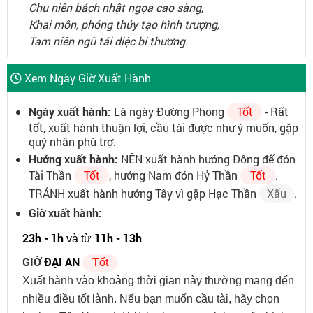
Chu niên bách nhật ngọa cao sàng,
Khai môn, phóng thủy tạo hình trượng,
Tam niên ngũ tái diệc bi thương.
Xem Ngày Giờ Xuất Hành
Ngày xuất hành:
Là ngày
Đường Phong
Tốt
- Rất
tốt, xuất hành thuận lợi, cầu tài được như ý muốn, gặp
quý nhân phù trợ.
Hướng xuất hành:
NÊN xuất hành hướng Đông để đón
Tài Thần
Tốt
, hướng Nam đón Hỷ Thần
Tốt
.
TRÁNH xuất hành hướng Tây vì gặp Hạc Thần
Xấu
.
Giờ xuất hành:
23h - 1h
11h - 13h
và từ
GIỜ
ĐẠI AN
Tốt
Xuất hành vào khoảng thời gian này thường mang đến
nhiều điều tốt lành. Nếu bạn muốn cầu tài, hãy chọn