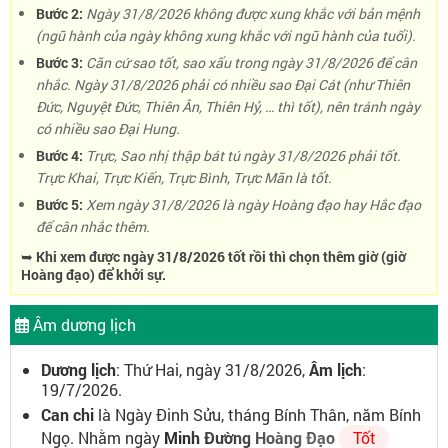
Bước 2:
Ngày 31/8/2026 không được xung khắc với bản mệnh
(ngũ hành của ngày không xung khắc với ngũ hành của tuổi).
Bước 3:
Căn cứ sao tốt, sao xấu trong ngày 31/8/2026 để cân
nhắc. Ngày 31/8/2026 phải có nhiều sao Đại Cát (như Thiên
Đức, Nguyệt Đức, Thiên Ân, Thiên Hỷ, … thì tốt), nên tránh ngày
có nhiều sao Đại Hung.
Bước 4:
Trực, Sao nhị thập bát tú ngày 31/8/2026 phải tốt.
Trực Khai, Trực Kiến, Trực Bình, Trực Mãn là tốt.
Bước 5:
Xem ngày 31/8/2026 là ngày Hoàng đạo hay Hắc đạo
để cân nhắc thêm.
➥ Khi xem được ngày 31/8/2026 tốt rồi thì chọn thêm giờ (giờ
Hoàng đạo) để khởi sự.
Âm dương lịch
Dương lịch
: Thứ Hai, ngày 31/8/2026,
Âm lịch
:
19/7/2026.
Can chi
là Ngày Đinh Sửu, tháng Bính Thân, năm Bính
Ngọ. Nhằm ngày
Minh Đường Hoàng Đạo
Tốt