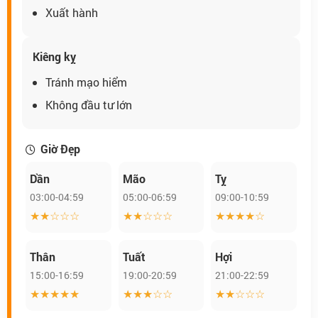
Xuất hành
Kiêng kỵ
Tránh mạo hiểm
Không đầu tư lớn
Giờ Đẹp
Dần
Mão
Tỵ
03:00-04:59
05:00-06:59
09:00-10:59
★★☆☆☆
★★☆☆☆
★★★★☆
Thân
Tuất
Hợi
15:00-16:59
19:00-20:59
21:00-22:59
★★★★★
★★★☆☆
★★☆☆☆