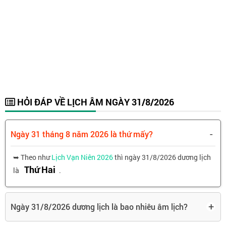
HỎI ĐÁP VỀ LỊCH ÂM NGÀY 31/8/2026
-
Ngày 31 tháng 8 năm 2026 là thứ mấy?
➥ Theo như
Lịch Vạn Niên 2026
thì ngày 31/8/2026 dương lịch
Thứ Hai
là
.
+
Ngày 31/8/2026 dương lịch là bao nhiêu âm lịch?