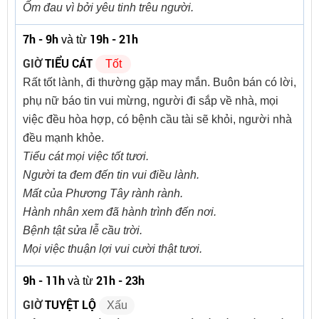
Ốm đau vì bởi yêu tinh trêu người.
7h - 9h
19h - 21h
và từ
GIỜ
TIỂU CÁT
Tốt
Rất tốt lành, đi thường gặp may mắn. Buôn bán có lời,
phụ nữ báo tin vui mừng, người đi sắp về nhà, mọi
việc đều hòa hợp, có bệnh cầu tài sẽ khỏi, người nhà
đều mạnh khỏe.
Tiểu cát mọi việc tốt tươi.
Người ta đem đến tin vui điều lành.
Mất của Phương Tây rành rành.
Hành nhân xem đã hành trình đến nơi.
Bệnh tật sửa lễ cầu trời.
Mọi việc thuận lợi vui cười thật tươi.
9h - 11h
21h - 23h
và từ
GIỜ
TUYỆT LỘ
Xấu