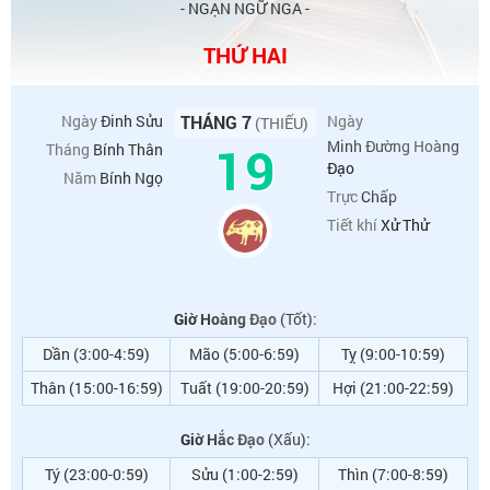
- NGẠN NGỮ NGA -
THỨ HAI
Ngày
Đinh Sửu
THÁNG 7
Ngày
(THIẾU)
19
Minh Đường Hoàng
Tháng
Bính Thân
Đạo
Năm
Bính Ngọ
Trực
Chấp
Tiết khí
Xử Thử
Giờ Hoàng Đạo
(Tốt):
Dần (3:00-4:59)
Mão (5:00-6:59)
Tỵ (9:00-10:59)
Thân (15:00-16:59)
Tuất (19:00-20:59)
Hợi (21:00-22:59)
Giờ Hắc Đạo
(Xấu):
Tý (23:00-0:59)
Sửu (1:00-2:59)
Thìn (7:00-8:59)