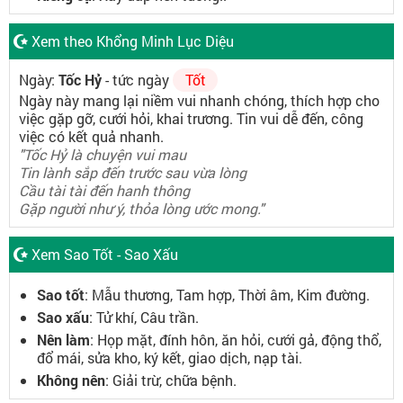
Xem theo Khổng Minh Lục Diệu
Ngày:
Tốc Hỷ
- tức ngày
Tốt
Ngày này mang lại niềm vui nhanh chóng, thích hợp cho
việc gặp gỡ, cưới hỏi, khai trương. Tin vui dễ đến, công
việc có kết quả nhanh.
"Tốc Hỷ là chuyện vui mau
Tin lành sắp đến trước sau vừa lòng
Cầu tài tài đến hanh thông
Gặp người như ý, thỏa lòng ước mong."
Xem Sao Tốt - Sao Xấu
Sao tốt
: Mẫu thương, Tam hợp, Thời âm, Kim đường.
Sao xấu
: Tử khí, Câu trần.
Nên làm
: Họp mặt, đính hôn, ăn hỏi, cưới gả, động thổ,
đổ mái, sửa kho, ký kết, giao dịch, nạp tài.
Không nên
: Giải trừ, chữa bệnh.