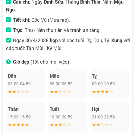
Can chi
: Ngày
Đinh Sửu
, Tháng
Bính Thìn
, Năm
Mậu
Ngọ
.
Tiết khí
:
Cốc Vũ
(Mưa rào).
Trực
:
Thu
- Nên thu tiền và tránh an táng.
Ngày 30/4/2038
hợp
với các tuổi: Tỵ, Dậu, Tý.
Xung
với
các tuổi: Tân Mùi , Kỷ Mùi
Giờ đẹp
(Tốt cho mọi việc)
Dần
Mão
Tỵ
03:00-04:59
05:00-06:59
09:00-10:59
★★☆☆☆
★★☆☆☆
★★★★☆
Thân
Tuất
Hợi
15:00-16:59
19:00-20:59
21:00-22:59
★★★★★
★★★☆☆
★★☆☆☆