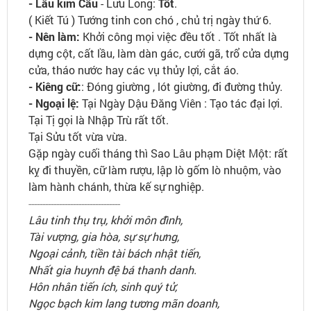
- Lâu kim Cẩu
- Lưu Long:
Tốt
.
( Kiết Tú ) Tướng tinh con chó , chủ trị ngày thứ 6.
- Nên làm:
Khởi công mọi việc đều tốt . Tốt nhất là
dựng cột, cất lầu, làm dàn gác, cưới gã, trổ cửa dựng
cửa, tháo nước hay các vụ thủy lợi, cắt áo.
- Kiêng cữ:
: Đóng giường , lót giường, đi đường thủy.
- Ngoại lệ:
Tại Ngày Dậu Đăng Viên : Tạo tác đại lợi.
Tại Tị gọi là Nhập Trù rất tốt.
Tại Sửu tốt vừa vừa.
Gặp ngày cuối tháng thì Sao Lâu phạm Diệt Một: rất
kỵ đi thuyền, cữ làm rượu, lập lò gốm lò nhuộm, vào
làm hành chánh, thừa kế sự nghiệp.
---------------------------------
Lâu tinh thụ trụ, khởi môn đình,
Tài vượng, gia hòa, sự sự hưng,
Ngoại cảnh, tiền tài bách nhật tiến,
Nhất gia huynh đệ bá thanh danh.
Hôn nhân tiến ích, sinh quý tử,
Ngọc bạch kim lang tương mãn doanh,