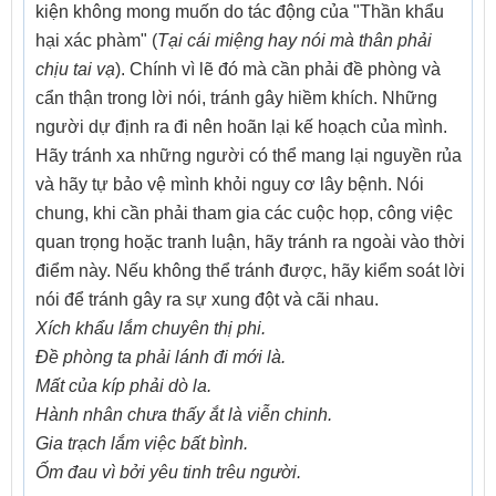
kiện không mong muốn do tác động của "Thần khẩu
hại xác phàm" (
Tại cái miệng hay nói mà thân phải
chịu tai vạ
). Chính vì lẽ đó mà cần phải đề phòng và
cẩn thận trong lời nói, tránh gây hiềm khích. Những
người dự định ra đi nên hoãn lại kế hoạch của mình.
Hãy tránh xa những người có thể mang lại nguyền rủa
và hãy tự bảo vệ mình khỏi nguy cơ lây bệnh. Nói
chung, khi cần phải tham gia các cuộc họp, công việc
quan trọng hoặc tranh luận, hãy tránh ra ngoài vào thời
điểm này. Nếu không thể tránh được, hãy kiểm soát lời
nói để tránh gây ra sự xung đột và cãi nhau.
Xích khẩu lắm chuyên thị phi.
Đề phòng ta phải lánh đi mới là.
Mất của kíp phải dò la.
Hành nhân chưa thấy ắt là viễn chinh.
Gia trạch lắm việc bất bình.
Ốm đau vì bởi yêu tinh trêu người.