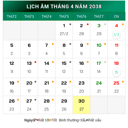
LỊCH ÂM THÁNG 4 NĂM 2038
THỨ 2
THỨ 3
THỨ 4
THỨ 5
THỨ 6
THỨ 7
CN
1
2
3
4
27/2
28
29
1/3
5
6
7
8
9
10
11
2
3
4
5
6
7
8
12
13
14
15
16
17
18
9
10
11
12
13
14
15
19
20
21
22
23
24
25
16
17
18
19
20
21
22
26
27
28
29
30
23
24
25
26
27
Ngày
Rất tốt
Tốt
Bình thường
Xấu
Rất xấu