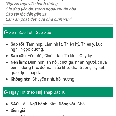
"Đại An mọi việc hanh thông
Gia đạo yên ổn, trong ngoài thuận hòa
Cầu tài lộc đến gần xa
Làm ăn phát đạt, cửa nhà bình yên."
Xem Sao Tốt - Sao Xấu
Sao tốt
: Tam hợp, Lâm nhật, Thiên hỷ, Thiên y, Lục
nghi, Ngọc đường.
Sao xấu
: Yếm đối, Chiêu dao, Tứ kích, Quy kỵ.
Nên làm
: Đính hôn, ăn hỏi, cưới gả, nhận người, chữa
bệnh, động thổ, đổ mái, sửa kho, khai trương, ký kết,
giao dịch, nạp tài.
Không nên
: Chuyển nhà, hồi hương.
Ngày Tốt theo Nhị Thập Bát Tú
SAO
: Lâu,
Ngũ hành
: Kim,
Động vật
: Chó.
Diễn giải
: