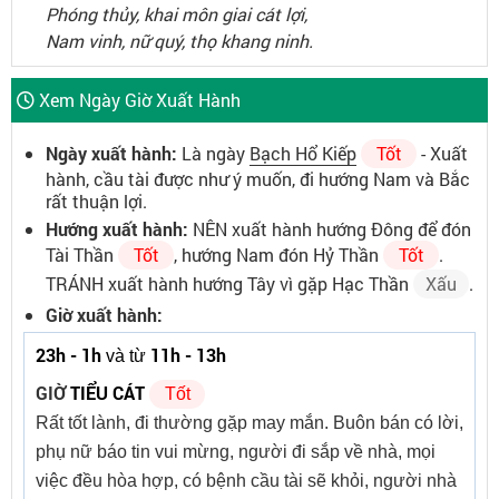
Phóng thủy, khai môn giai cát lợi,
Nam vinh, nữ quý, thọ khang ninh.
Xem Ngày Giờ Xuất Hành
Ngày xuất hành:
Là ngày
Bạch Hổ Kiếp
Tốt
- Xuất
hành, cầu tài được như ý muốn, đi hướng Nam và Bắc
rất thuận lợi.
Hướng xuất hành:
NÊN xuất hành hướng Đông để đón
Tài Thần
Tốt
, hướng Nam đón Hỷ Thần
Tốt
.
TRÁNH xuất hành hướng Tây vì gặp Hạc Thần
Xấu
.
Giờ xuất hành:
23h - 1h
11h - 13h
và từ
GIỜ
TIỂU CÁT
Tốt
Rất tốt lành, đi thường gặp may mắn. Buôn bán có lời,
phụ nữ báo tin vui mừng, người đi sắp về nhà, mọi
việc đều hòa hợp, có bệnh cầu tài sẽ khỏi, người nhà