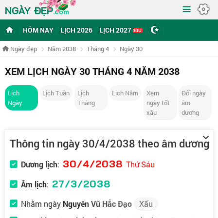
≡
NGÀY ĐẸP
.com
HÔM NAY
LỊCH 2026
LỊCH 2027
Ngày đẹp
Năm 2038
Tháng 4
Ngày 30
XEM LỊCH NGÀY 30 THÁNG 4 NĂM 2038
Lịch
Lịch Tuần
Lịch
Lịch Năm
Xem
Đổi ngày
Ngày
Tháng
ngày tốt
âm
xấu
dương
Thông tin ngày 30/4/2038 theo âm dương
30/4/2038
Dương lịch
:
Thứ Sáu
27/3/2038
Âm lịch
:
Nhằm ngày
Nguyên Vũ Hắc Đạo
Xấu