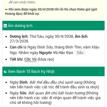
để cân nhắc thêm.
➥ Khi xem được ngày 30/4/2038 tốt rồi thì chọn thêm giờ (giờ
Hoàng đạo) để khởi sự.
Âm dương lịch
Dương lịch
: Thứ Sáu, ngày 30/4/2038,
Âm lịch
:
27/3/2038.
Can chi
là Ngày Đinh Sửu, tháng Bính Thìn, năm Mậu
Ngọ. Nhằm ngày
Nguyên Vũ Hắc Đạo
Xấu
Tiết khí
:
Cốc Vũ
(Mưa rào)
☯ Xem Bành Tổ Bách Kỵ Nhật
Ngày
Đinh
:
Bất thế đầu đầu chủ sanh sang
(Không
nên tiến hành việc cắt tóc để tránh đầu sinh ra nhọt)
Ngày
Sửu
:
Bất quan đới chủ bất hoàn hương
(Không
nên tiến hành các việc đi nhận quan để tránh việc gia
chủ sẽ không hồi hương)