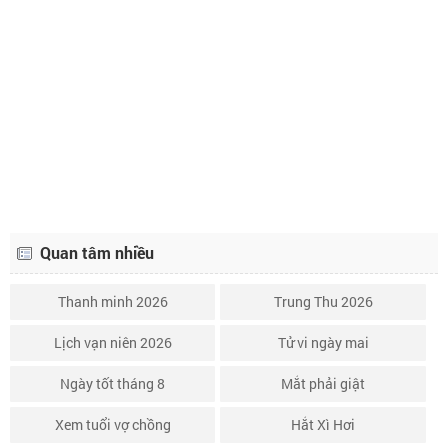
Lịch âm ngày 11 tháng 5 năm 2038
8/4
Lịch âm ngày 12 tháng 5 năm 2038
9/4
Lịch âm ngày 13 tháng 5 năm 2038
10/4
Lịch âm ngày 14 tháng 5 năm 2038
11/4
Quan tâm nhiều
Thanh minh 2026
Trung Thu 2026
Lịch vạn niên 2026
Tử vi ngày mai
Ngày tốt tháng 8
Mắt phải giật
Xem tuổi vợ chồng
Hắt Xì Hơi