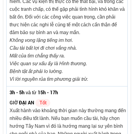
hiểm. Các vụ kiện thị thực có thể thất bại, và trong các
cuộc tranh chấp, có thể gặp phải tình hình khó khăn và
bất ổn. Đối với các công việc quan trọng, cần phải
thực hiện các nghi lễ cúng tế một cách cẩn thận để
đảm bảo sự bình an và may mắn.
Không vong lặng tiếng im hơi.
Cầu tài bất lợi đi chơi vắng nhà.
Mất của tìm chẳng thấy ra.
Việc quan sự xấu ấy là Hình thương.
Bệnh tật ắt phải lo lường.
Vì lời nguyền rủa tìm phương giải trừ.
3h - 5h
15h - 17h
và từ
GIỜ
ĐẠI AN
Tốt
Xuất hành vào khoảng thời gian này thường mang đến
nhiều điều tốt lành. Nếu bạn muốn cầu tài, hãy chọn
hướng Tây Nam vì đó là hướng mang lại sự yên bình
cho ngôi nhà của bạn. Những người xuất hành trong