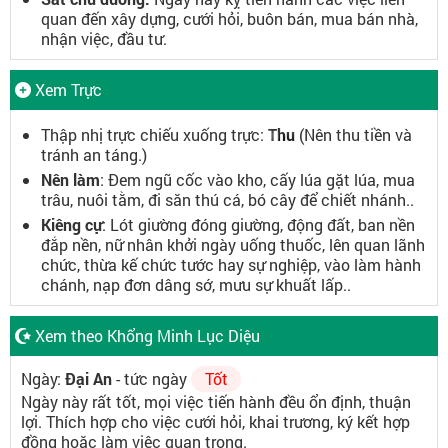
quan đến xây dựng, cưới hỏi, buôn bán, mua bán nhà,
nhận việc, đầu tư.
Xem Trực
Thập nhị trực chiếu xuống trực:
Thu
(Nên thu tiền và
tránh an táng.)
Nên làm
: Đem ngũ cốc vào kho, cấy lúa gặt lúa, mua
trâu, nuôi tằm, đi săn thú cá, bó cây để chiết nhánh..
Kiêng cự
: Lót giường đóng giường, động đất, ban nền
đắp nền, nữ nhân khởi ngày uống thuốc, lên quan lãnh
chức, thừa kế chức tước hay sự nghiệp, vào làm hành
chánh, nạp đơn dâng sớ, mưu sự khuất lấp..
Xem theo Khổng Minh Lục Diệu
Ngày:
Đại An
- tức ngày
Tốt
Ngày này rất tốt, mọi việc tiến hành đều ổn định, thuận
lợi. Thích hợp cho việc cưới hỏi, khai trương, ký kết hợp
đồng hoặc làm việc quan trọng.