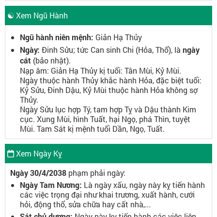
☯ Xem Ngũ Hành
Ngũ hành niên mệnh:
Giản Hạ Thủy
Ngày:
Đinh Sửu; tức Can sinh Chi (Hỏa, Thổ), là
ngày
cát
(bảo nhật).
Nạp âm: Giản Hạ Thủy kị tuổi: Tân Mùi, Kỷ Mùi.
Ngày thuộc hành Thủy khắc hành Hỏa, đặc biệt tuổi:
Kỷ Sửu, Đinh Dậu, Kỷ Mùi thuộc hành Hỏa không sợ
Thủy.
Ngày Sửu lục hợp Tý, tam hợp Tỵ và Dậu thành Kim
cục. Xung Mùi, hình Tuất, hại Ngọ, phá Thìn, tuyệt
Mùi. Tam Sát kị mệnh tuổi Dần, Ngọ, Tuất.
Xem Ngày Kỵ
Ngày 30/4/2038
phạm phải ngày:
Ngày Tam Nương:
Là ngày xấu, ngày này kỵ tiến hành
các việc trọng đại như khai trương, xuất hành, cưới
hỏi, động thổ, sửa chữa hay cất nhà,...
Sát chủ dương:
Ngày này kỵ tiến hành các việc liên