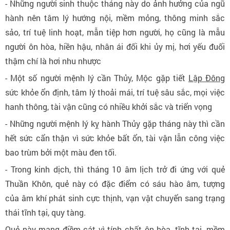
- Những người sinh thuộc tháng này do ảnh hưởng của ngũ
hành nên tâm lý hướng nội, mềm mỏng, thông minh sắc
sảo, trí tuệ linh hoạt, mẫn tiệp hơn người, họ cũng là mẫu
người ôn hòa, hiền hậu, nhân ái đối khi ủy mị, hơi yếu đuối
thậm chí là hơi nhu nhược
- Một số người mệnh lý cần Thủy, Mộc gặp tiết
Lập Đông
sức khỏe ổn định, tâm lý thoải mái, trí tuệ sâu sắc, mọi việc
hanh thông, tài vận cũng có nhiều khởi sắc và triển vọng
- Những người mệnh lý kỵ hành Thủy gặp tháng này thì cần
hết sức cẩn thận vì sức khỏe bất ổn, tài vận lẫn công việc
bao trùm bởi một màu đen tối.
- Trong kinh dịch, thì tháng 10 âm lịch trở đi ứng với quẻ
Thuần Khôn, quẻ này có đặc điểm có sáu hào âm, tượng
của âm khí phát sinh cực thịnh, vạn vật chuyển sang trạng
thái tĩnh tại, quy tàng.
Quẻ này mang điềm cát vì tính chất ôn hòa, tĩnh tại, mềm