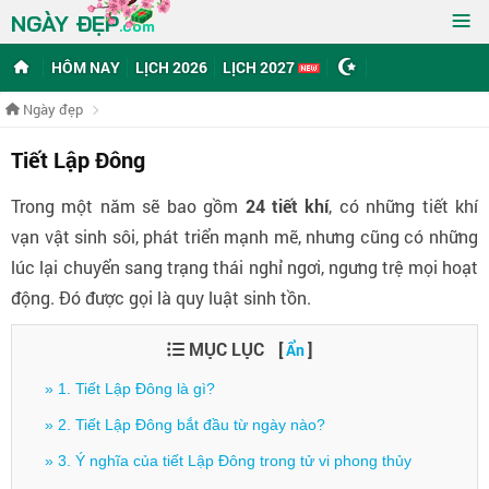
≡
NGÀY ĐẸP
.com
HÔM NAY
LỊCH 2026
LỊCH 2027
Ngày đẹp
Tiết Lập Đông
Trong một năm sẽ bao gồm
24 tiết khí
, có những tiết khí
vạn vật sinh sôi, phát triển mạnh mẽ, nhưng cũng có những
lúc lại chuyển sang trạng thái nghỉ ngơi, ngưng trệ mọi hoạt
động. Đó được gọi là quy luật sinh tồn.
MỤC LỤC
[
]
Ẩn
» 1. Tiết Lập Đông là gì?
» 2. Tiết Lập Đông bắt đầu từ ngày nào?
» 3. Ý nghĩa của tiết Lập Đông trong tử vi phong thủy