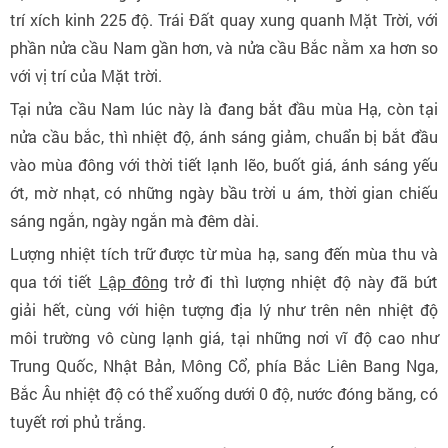
trí xích kinh 225 độ. Trái Đất quay xung quanh Mặt Trời, với
phần nửa cầu Nam gần hơn, và nửa cầu Bắc nằm xa hơn so
với vị trí của Mặt trời.
Tại nửa cầu Nam lúc này là đang bắt đầu mùa Hạ, còn tại
nửa cầu bắc, thì nhiệt độ, ánh sáng giảm, chuẩn bị bắt đầu
vào mùa đông với thời tiết lạnh lẽo, buốt giá, ánh sáng yếu
ớt, mờ nhạt, có những ngày bầu trời u ám, thời gian chiếu
sáng ngắn, ngày ngắn mà đêm dài.
Lượng nhiệt tích trữ được từ mùa hạ, sang đến mùa thu và
qua tới tiết
Lập đông
trở đi thì lượng nhiệt độ này đã bứt
giải hết, cùng với hiện tượng địa lý như trên nên nhiệt độ
môi trường vô cùng lạnh giá, tại những nơi vĩ độ cao như
Trung Quốc, Nhật Bản, Mông Cổ, phía Bắc Liên Bang Nga,
Bắc Âu nhiệt độ có thể xuống dưới 0 độ, nước đóng băng, có
tuyết rơi phủ trắng.