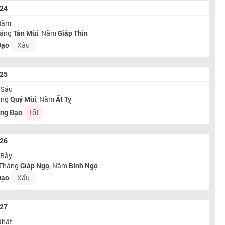
024
 Năm
háng
Tân Mùi
, Năm
Giáp Thìn
Đạo
Xấu
025
 Sáu
áng
Quý Mùi
, Năm
Ất Tỵ
ng Đạo
Tốt
026
 Bảy
 Tháng
Giáp Ngọ
, Năm
Bính Ngọ
Đạo
Xấu
027
Nhật