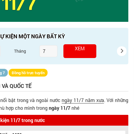
Ự KIỆN MỘT NGÀY BẤT KỲ
XEM
Tháng
g 7
Đồng hồ trực tuyến
 VÀ QUỐC TẾ
 nổi bật trong và ngoài nước
ngày 11/7 năm xưa
. Với những
phù hợp cho mình trong
ngày 11/7
nhé
 kiện 11/7 trong nước