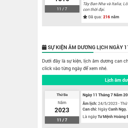
Tây Ban Nha và Italia; L
11 / 7
con thời đại.
Đã qua:
216
năm
SỰ KIỆN ÂM DƯƠNG LỊCH
NGÀY 1
Dưới đây là sự kiện, lịch âm dương can c
click vào từng ngày để xem nhé.
Lịch âm dư
Thứ Ba
Ngày 11 Tháng 7 Năm 2
Năm
Âm lịch:
24/5/2023 - Thứ
2023
Can chi:
Ngày
Canh Ngọ
Là ngày
Tư Mệnh Hoàng 
11 / 7