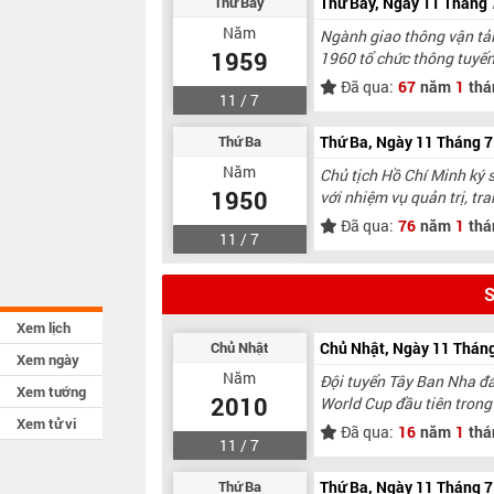
Thứ Bảy
Thứ Bảy, Ngày 11 Tháng
Năm
Ngành giao thông vận tải
1959
1960 tổ chức thông tuyến
Đã qua:
67
năm
1
thá
11 / 7
Thứ Ba
Thứ Ba, Ngày 11 Tháng 
Năm
Chủ tịch Hồ Chí Minh ký 
1950
với nhiệm vụ quản trị, tr
Đã qua:
76
năm
1
thá
11 / 7
S
Xem lịch
Chủ Nhật
Chủ Nhật, Ngày 11 Thán
Xem ngày
Năm
Đội tuyển Tây Ban Nha đá
Xem tướng
2010
World Cup đầu tiên trong 
Xem tử vi
Đã qua:
16
năm
1
thá
11 / 7
Thứ Ba
Thứ Ba, Ngày 11 Tháng 