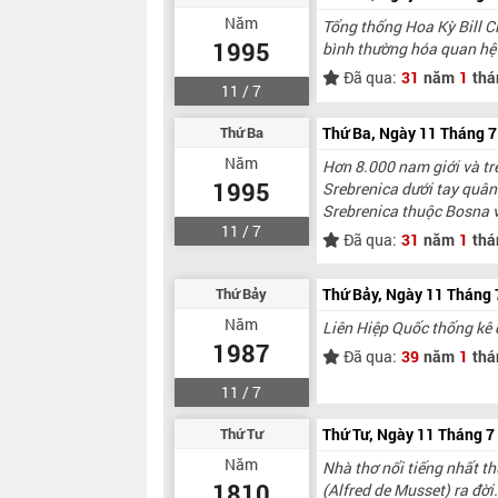
Năm
Tổng thống Hoa Kỳ Bill C
1995
bình thường hóa quan hệ 
Đã qua:
31
năm
1
thá
11 / 7
Thứ Ba
Thứ Ba, Ngày 11 Tháng 
Năm
Hơn 8.000 nam giới và trẻ
1995
Srebrenica dưới tay quân 
Srebrenica thuộc Bosna v
11 / 7
Đã qua:
31
năm
1
thá
Thứ Bảy
Thứ Bảy, Ngày 11 Tháng
Năm
Liên Hiệp Quốc thống kê d
1987
Đã qua:
39
năm
1
thá
11 / 7
Thứ Tư
Thứ Tư, Ngày 11 Tháng 
Năm
Nhà thơ nổi tiếng nhất t
1810
(Alfred de Musset) ra đờ