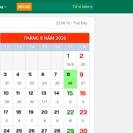
óa
Nổi bật
Tử vi hôm nay ngày 8/8/2026 của 12 
23:06:17
- Thứ Bảy
THÁNG 8 NĂM 2026
T2
T3
T4
T5
T6
T7
CN
1
2
19/6
20
9
3
4
5
6
7
8
21
22
23
24
25
26
27
15
16
10
11
12
13
14
28
29
30
1/7
2
3
4
22
23
17
18
19
20
21
5
6
7
8
9
10
11
29
30
24
25
26
27
28