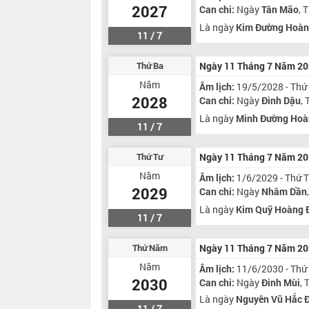
2027
Can chi:
Ngày
Tân Mão
, 
Là ngày
Kim Đường Hoàn
11 / 7
Thứ Ba
Ngày 11 Tháng 7 Năm 2
Năm
Âm lịch:
19/5/2028 - Thứ
2028
Can chi:
Ngày
Đinh Dậu
,
Là ngày
Minh Đường Hoà
11 / 7
Thứ Tư
Ngày 11 Tháng 7 Năm 2
Năm
Âm lịch:
1/6/2029 - Thứ 
2029
Can chi:
Ngày
Nhâm Dần
Là ngày
Kim Quỹ Hoàng 
11 / 7
Thứ Năm
Ngày 11 Tháng 7 Năm 2
Năm
Âm lịch:
11/6/2030 - Th
2030
Can chi:
Ngày
Đinh Mùi
,
Là ngày
Nguyên Vũ Hắc 
11 / 7