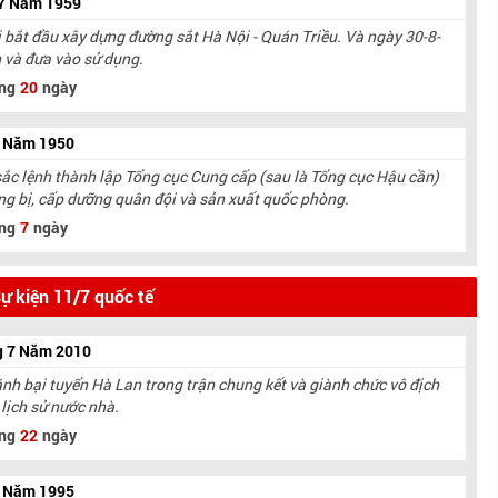
 7 Năm 1959
 bắt đầu xây dựng đường sắt Hà Nội - Quán Triều. Và ngày 30-8-
 và đưa vào sử dụng.
ng
20
ngày
7 Năm 1950
sắc lệnh thành lập Tổng cục Cung cấp (sau là Tổng cục Hậu cần)
ang bị, cấp dưỡng quân đội và sản xuất quốc phòng.
ng
7
ngày
ự kiện 11/7 quốc tế
g 7 Năm 2010
nh bại tuyển Hà Lan trong trận chung kết và giành chức vô địch
lịch sử nước nhà.
ng
22
ngày
7 Năm 1995