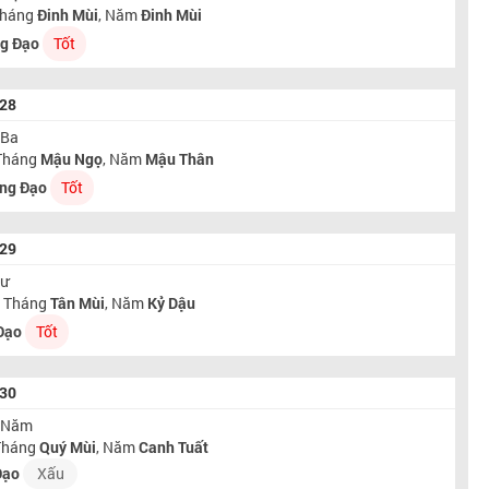
Tháng
Đinh Mùi
, Năm
Đinh Mùi
g Đạo
Tốt
028
 Ba
 Tháng
Mậu Ngọ
, Năm
Mậu Thân
ng Đạo
Tốt
029
Tư
, Tháng
Tân Mùi
, Năm
Kỷ Dậu
Đạo
Tốt
030
ứ Năm
 Tháng
Quý Mùi
, Năm
Canh Tuất
Đạo
Xấu