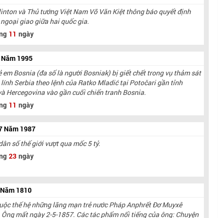
linton và Thủ tướng Việt Nam Võ Văn Kiệt thông báo quyết định
ngoại giao giữa hai quốc gia.
ng
11
ngày
7 Năm 1995
 em Bosnia (đa số là người Bosniak) bị giết chết trong vụ thảm sát
lính Serbia theo lệnh của Ratko Mladić tại Potočari gần tỉnh
à Hercegovina vào gần cuối chiến tranh Bosnia.
ng
11
ngày
 7 Năm 1987
ân số thế giới vượt qua mốc 5 tỷ.
ng
23
ngày
7 Năm 1810
huộc thế hệ những lãng mạn trẻ nước Pháp Anphrết Đơ Muyxê
i. Ông mất ngày 2-5-1857. Các tác phẩm nổi tiếng của ông: Chuyện