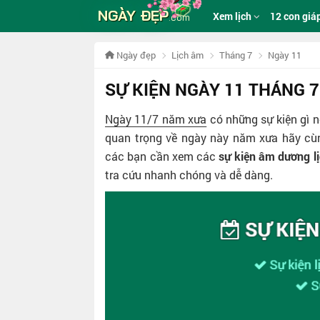
NGÀY ĐẸP
Xem lịch
12 con giá
.com
Ngày đẹp
Lịch âm
Tháng 7
Ngày 11
SỰ KIỆN NGÀY 11 THÁNG 
Ngày 11/7 năm xưa
có những sự kiện gì n
quan trọng về ngày này năm xưa hãy c
các bạn cần xem các
sự kiện âm dương l
tra cứu nhanh chóng và dễ dàng.