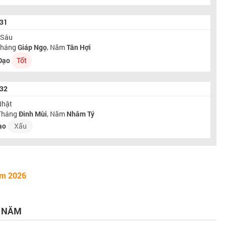
031
 Sáu
 Tháng
Giáp Ngọ
, Năm
Tân Hợi
Đạo
Tốt
032
Nhật
 Tháng
Đinh Mùi
, Năm
Nhâm Tý
ạo
Xấu
ăm 2026
G NĂM