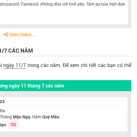
ôzǎnzacciô; Fantaziô; Không đùa với tình yêu; Tâm sự của một đứa
Xem thêm ...
1/7
CÁC NĂM
hi
ngày 11/7
trong các năm. Để xem chi tiết các bạn có thể
ơng ngày 11 tháng 7 các năm
023
 Ba
, Tháng
Mậu Ngọ
, Năm
Quý Mão
Đạo
Tốt