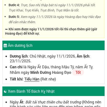
Bước 4:
Trực, Sao nhị thập bát tú ngày 11/1/2026 phải tốt.
Trực Khai, Trực Kiến, Trực Bình, Trực Mãn là tốt.
Bước 5:
Xem ngày 11/1/2026 là ngày Hoàng đạo hay Hắc đạo
để cân nhắc thêm.
➥ Khi xem được ngày 11/1/2026 tốt rồi thì chọn thêm giờ (giờ
Hoàng đạo) để khởi sự.
Âm dương lịch
Dương lịch
: Chủ Nhật, ngày 11/1/2026,
Âm lịch
:
23/11/2025.
Can chi
là Ngày Ất Dậu, tháng Mậu Tý, năm Ất Tỵ.
Nhằm ngày
Minh Đường Hoàng Đạo
Tốt
Tiết khí
:
Tiểu Hàn
(Rét nhẹ)
☯ Xem Bành Tổ Bách Kỵ Nhật
Ngày
Ất
:
Bất tải thực thiên chu bất trưởng
(Không nên
tiến hành các việc liên quan đến gieo trồng, ngàn gốc