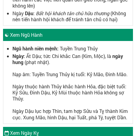
không lên)
Ngày
Dậu
:
Bất hội khách tân chủ hữu thương
(Không
nên tiến hành hội khách để tránh tân chủ có hại)
☯ Xem Ngũ Hành
Ngũ hành niên mệnh:
Tuyền Trung Thủy
Ngày:
Ất Dậu; tức Chi khắc Can (Kim, Mộc), là
ngày
hung
(phạt nhật).
Nạp âm: Tuyền Trung Thủy kị tuổi: Kỷ Mão, Đinh Mão.
Ngày thuộc hành Thủy khắc hành Hỏa, đặc biệt tuổi:
Kỷ Sửu, Đinh Dậu, Kỷ Mùi thuộc hành Hỏa không sợ
Thủy.
Ngày Dậu lục hợp
Thìn
, tam hợp
Sửu
và Tỵ thành Kim
cục. Xung Mão, hình Dậu, hại Tuất, phá Tý, tuyệt Dần.
Xem Ngày Kỵ