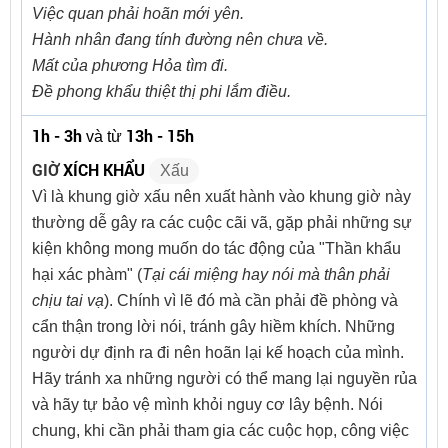
Việc quan phải hoãn mới yên.
Hành nhân đang tính đường nên chưa về.
Mất của phương Hỏa tìm đi.
Đề phong khẩu thiệt thị phi lắm điều.
1h - 3h
13h - 15h
và từ
GIỜ
XÍCH KHẨU
Xấu
Vì là khung giờ xấu nên xuất hành vào khung giờ này
thường dễ gây ra các cuộc cãi vã, gặp phải những sự
kiện không mong muốn do tác động của "Thần khẩu
hại xác phàm" (
Tại cái miệng hay nói mà thân phải
chịu tai vạ
). Chính vì lẽ đó mà cần phải đề phòng và
cẩn thận trong lời nói, tránh gây hiềm khích. Những
người dự định ra đi nên hoãn lại kế hoạch của mình.
Hãy tránh xa những người có thể mang lại nguyền rủa
và hãy tự bảo vệ mình khỏi nguy cơ lây bệnh. Nói
chung, khi cần phải tham gia các cuộc họp, công việc