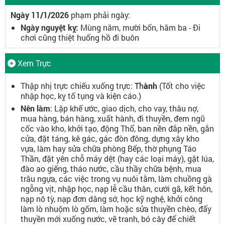
Ngày 11/1/2026
phạm phải ngày:
Ngày nguyệt kỵ:
Mùng năm, mười bốn, hăm ba - Đi
chơi cũng thiệt huống hồ đi buôn
Xem Trực
Thập nhị trực chiếu xuống trực:
Thành
(Tốt cho việc
nhập học, kỵ tố tụng và kiện cáo.)
Nên làm
: Lập khế ước, giao dịch, cho vay, thâu nợ,
mua hàng, bán hàng, xuất hành, đi thuyền, đem ngũ
cốc vào kho, khởi tạo, động Thổ, ban nền đắp nền, gắn
cửa, đặt táng, kê gác, gác đòn đông, dựng xây kho
vựa, làm hay sửa chữa phòng Bếp, thờ phụng Táo
Thần, đặt yên chỗ máy dệt (hay các loại máy), gặt lúa,
đào ao giếng, tháo nước, cầu thầy chữa bệnh, mua
trâu ngựa, các việc trong vụ nuôi tằm, làm chuồng gà
ngỗng vịt, nhập học, nạp lễ cầu thân, cưới gã, kết hôn,
nạp nô tỳ, nạp đơn dâng sớ, học kỹ nghệ, khởi công
làm lò nhuộm lò gốm, làm hoặc sửa thuyền chèo, đẩy
thuyền mới xuống nước, vẽ tranh, bó cây để chiết