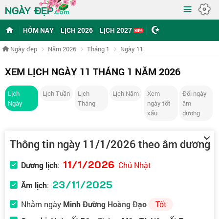
≡
NGÀY ĐẸP
.com
HÔM NAY
LỊCH 2026
LỊCH 2027
Ngày đẹp
Năm 2026
Tháng 1
Ngày 11
XEM LỊCH NGÀY 11 THÁNG 1 NĂM 2026
Lịch
Lịch Tuần
Lịch
Lịch Năm
Xem
Đổi ngày
Ngày
Tháng
ngày tốt
âm
xấu
dương
Thông tin ngày 11/1/2026 theo âm dương
11/1/2026
Dương lịch
:
Chủ Nhật
23/11/2025
Âm lịch
:
Nhằm ngày
Minh Đường Hoàng Đạo
Tốt