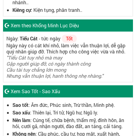
nhánh..
Kiêng cự
: Kiện tụng, phân tranh..
Xem theo Khổng Minh Lục Diệu
Ngày:
Tiểu Cát
- tức ngày
Tốt
Ngày này có cát khí nhỏ, làm việc vẫn thuận lợi, dễ gặp
quý nhân giúp đỡ. Thích hợp cho công việc vừa và nhỏ.
"Tiểu Cát tuy nhỏ mà may
Gặp người giúp đỡ, có ngày thành công
Cầu tài tuy chẳng lớn mong
Nhưng vẫn thuận lợi, hanh thông nhẹ nhàng."
Xem Sao Tốt - Sao Xấu
Sao tốt
: Âm đức, Phúc sinh, Trừ thần, Minh phệ.
Sao xấu
: Thiên lại, Trí tử, Ngũ hư, Ngũ ly.
Nên làm
: Cúng tế, chữa bệnh, thẩm mỹ, đính hôn, ăn
hỏi, cưới gả, nhận người, đào đất, an táng, cải táng.
Không nên
: Cầu phúc, cầu tự, họp mặt, xuất hành,