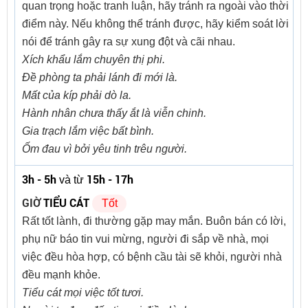
quan trọng hoặc tranh luận, hãy tránh ra ngoài vào thời
điểm này. Nếu không thể tránh được, hãy kiểm soát lời
nói để tránh gây ra sự xung đột và cãi nhau.
Xích khẩu lắm chuyên thị phi.
Đề phòng ta phải lánh đi mới là.
Mất của kíp phải dò la.
Hành nhân chưa thấy ắt là viễn chinh.
Gia trạch lắm việc bất bình.
Ốm đau vì bởi yêu tinh trêu người.
3h - 5h
15h - 17h
và từ
GIỜ
TIỂU CÁT
Tốt
Rất tốt lành, đi thường gặp may mắn. Buôn bán có lời,
phụ nữ báo tin vui mừng, người đi sắp về nhà, mọi
việc đều hòa hợp, có bệnh cầu tài sẽ khỏi, người nhà
đều mạnh khỏe.
Tiểu cát mọi việc tốt tươi.