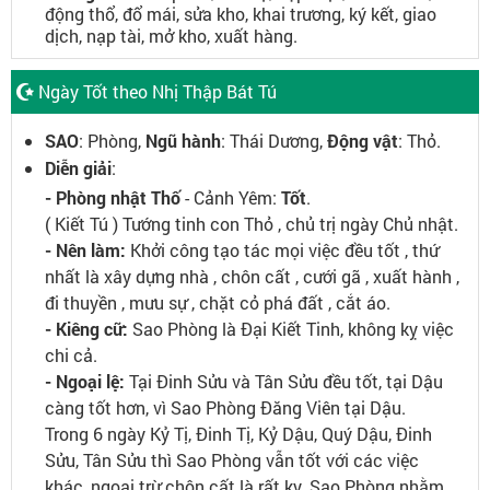
động thổ, đổ mái, sửa kho, khai trương, ký kết, giao
dịch, nạp tài, mở kho, xuất hàng.
Ngày Tốt theo Nhị Thập Bát Tú
SAO
: Phòng,
Ngũ hành
: Thái Dương,
Động vật
: Thỏ.
Diễn giải
:
- Phòng nhật Thố
- Cảnh Yêm:
Tốt
.
( Kiết Tú ) Tướng tinh con Thỏ , chủ trị ngày Chủ nhật.
- Nên làm:
Khởi công tạo tác mọi việc đều tốt , thứ
nhất là xây dựng nhà , chôn cất , cưới gã , xuất hành ,
đi thuyền , mưu sự , chặt cỏ phá đất , cắt áo.
- Kiêng cữ:
Sao Phòng là Đại Kiết Tinh, không kỵ việc
chi cả.
- Ngoại lệ:
Tại Đinh Sửu và Tân Sửu đều tốt, tại Dậu
càng tốt hơn, vì Sao Phòng Đăng Viên tại Dậu.
Trong 6 ngày Kỷ Tị, Đinh Tị, Kỷ Dậu, Quý Dậu, Đinh
Sửu, Tân Sửu thì Sao Phòng vẫn tốt với các việc
khác, ngoại trừ chôn cất là rất kỵ. Sao Phòng nhằm