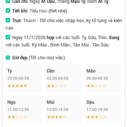
Can chi
: Ngày
Ất Dậu
, Tháng
Mậu Tý
, Năm
Ất Tỵ
.
Tiết khí
:
Tiểu Hàn
(Rét nhẹ).
Trực
:
Thành
- Tốt cho việc nhập học, kỵ tố tụng và kiện
cáo.
Ngày 11/1/2026
hợp
với các tuổi: Tỵ, Sửu, Thìn.
Xung
với các tuổi: Kỷ Mão , Đinh Mão , Tân Mùi , Tân Sửu
Giờ đẹp
(Tốt cho mọi việc)
Tý
Dần
Mão
23:00-00:59
03:00-04:59
05:00-06:59
★★★★★
★★☆☆☆
★★☆☆☆
Ngọ
Mùi
Dậu
11:00-12:59
13:00-14:59
17:00-18:59
★★☆☆☆
★★★★☆
★★★☆☆