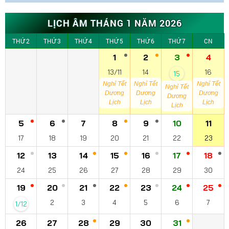
LỊCH ÂM THÁNG 1 NĂM 2026
THỨ 2
THỨ 3
THỨ 4
THỨ 5
THỨ 6
THỨ 7
CN
1
2
3
4
13/11
14
16
15
Nghỉ Tết
Nghỉ Tết
Nghỉ Tết
Nghỉ Tết
Dương
Dương
Dương
Dương
Lịch
Lịch
Lịch
Lịch
5
6
7
8
9
10
11
17
18
19
20
21
22
23
12
13
14
15
16
17
18
24
25
26
27
28
29
30
19
20
21
22
23
24
25
2
3
4
5
6
7
1/12
26
27
28
29
30
31