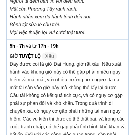
Người ta đem đến tin vui điều lành.
Mất của Phương Tây rành rành.
Hành nhân xem đã hành trình đến nơi.
Bệnh tật sửa lễ cầu trời.
Mọi việc thuận lợi vui cười thật tươi.
5h - 7h
17h - 19h
và từ
GIỜ
TUYỆT LỘ
Xấu
Đây được coi là giờ Đại Hung, giờ rất xấu. Nếu xuất
hành vào khung giờ này có thể gặp phải nhiều nguy
hiểm và mất mát, với nhiều trường hợp người ta đã
mất tài sản vào giờ này mà không thể lấy lại được.
Cầu tài không có kết quả tích cực, và có nguy cơ gặp
phải sự phản đối và khó khăn. Trong quá trình di
chuyển xa, có nguy cơ gặp phải những tai nạn nguy
hiểm. Các vụ kiện thị thực có thể thất bại, và trong các
cuộc tranh chấp, có thể gặp phải tình hình khó khăn và
bất ổn. Đối với các công việc quan trọng, cần phải