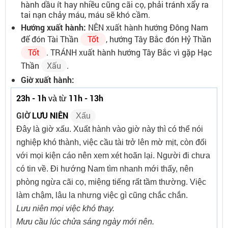
hành dầu ít hay nhiều cũng cãi cọ, phải tránh xẩy ra
tai nạn chảy máu, máu sẽ khó cầm.
Hướng xuất hành:
NÊN xuất hành hướng Đông Nam
để đón Tài Thần
Tốt
, hướng Tây Bắc đón Hỷ Thần
Tốt
. TRÁNH xuất hành hướng Tây Bắc vì gặp Hạc
Thần
Xấu
.
Giờ xuất hành:
23h - 1h
11h - 13h
và từ
GIỜ
LƯU NIÊN
Xấu
Đây là giờ xấu. Xuất hành vào giờ này thì có thể nói
nghiệp khó thành, việc cầu tài trở lên mờ mịt, còn đối
với mọi kiện cáo nên xem xét hoãn lại. Người đi chưa
có tin về. Đi hướng Nam tìm nhanh mới thấy, nên
phòng ngừa cãi cọ, miệng tiếng rất tầm thường. Việc
làm chậm, lâu la nhưng việc gì cũng chắc chắn.
Lưu niên mọi việc khó thay.
Mưu cầu lúc chửa sáng ngày mới nên.