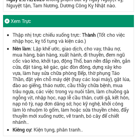
Nguyệt tận, Tam Nương, Dương Công Kỵ Nhật nào.
Xem Trực
Thập nhị trực chiếu xuống trực:
Thành
(Tốt cho việc
nhập học, kỵ tố tụng và kiện cáo.)
Nên làm
: Lập khế ước, giao dịch, cho vay, thâu nợ,
mua hàng, bán hàng, xuất hành, đi thuyền, đem ngũ
cốc vào kho, khởi tạo, động Thổ, ban nền đắp nền, gắn
cửa, đặt táng, kê gác, gác đòn đông, dựng xây kho
vựa, làm hay sửa chữa phòng Bếp, thờ phụng Táo
Thần, đặt yên chỗ máy dệt (hay các loại máy), gặt lúa,
đào ao giếng, tháo nước, cầu thầy chữa bệnh, mua
trâu ngựa, các việc trong vụ nuôi tằm, làm chuồng gà
ngỗng vịt, nhập học, nạp lễ cầu thân, cưới gã, kết hôn,
nạp nô tỳ, nạp đơn dâng sớ, học kỹ nghệ, khởi công
làm lò nhuộm lò gốm, làm hoặc sửa thuyền chèo, đẩy
thuyền mới xuống nước, vẽ tranh, bó cây để chiết
nhánh..
Kiêng cự
: Kiện tụng, phân tranh..