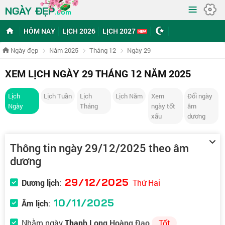
≡
NGÀY ĐẸP
.com
HÔM NAY
LỊCH 2026
LỊCH 2027
Ngày đẹp
Năm 2025
Tháng 12
Ngày 29
XEM LỊCH NGÀY 29 THÁNG 12 NĂM 2025
Lịch
Lịch Tuần
Lịch
Lịch Năm
Xem
Đổi ngày
Ngày
Tháng
ngày tốt
âm
xấu
dương
Thông tin ngày 29/12/2025 theo âm
dương
29/12/2025
Dương lịch
:
Thứ Hai
10/11/2025
Âm lịch
:
Nhằm ngày
Thanh Long Hoàng Đạo
Tốt