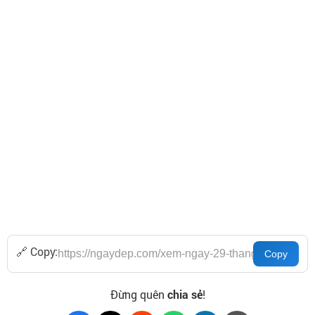
🔗 Copy:
Đừng quên
chia sẻ
!