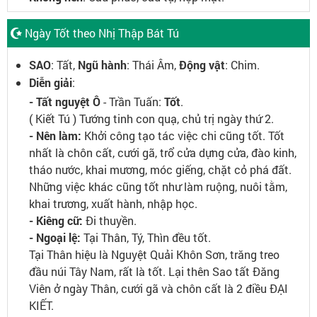
Ngày Tốt theo Nhị Thập Bát Tú
SAO
: Tất,
Ngũ hành
: Thái Âm,
Động vật
: Chim.
Diễn giải
:
- Tất nguyệt Ô
- Trần Tuấn:
Tốt
.
( Kiết Tú ) Tướng tinh con quạ, chủ trị ngày thứ 2.
- Nên làm:
Khởi công tạo tác việc chi cũng tốt. Tốt
nhất là chôn cất, cưới gã, trổ cửa dựng cửa, đào kinh,
tháo nước, khai mương, móc giếng, chặt cỏ phá đất.
Những việc khác cũng tốt như làm ruộng, nuôi tằm,
khai trương, xuất hành, nhập học.
- Kiêng cữ:
Đi thuyền.
- Ngoại lệ:
Tại Thân, Tý, Thìn đều tốt.
Tại Thân hiệu là Nguyệt Quải Khôn Sơn, trăng treo
đầu núi Tây Nam, rất là tốt. Lại thên Sao tất Đăng
Viên ở ngày Thân, cưới gã và chôn cất là 2 điều ĐẠI
KIẾT.