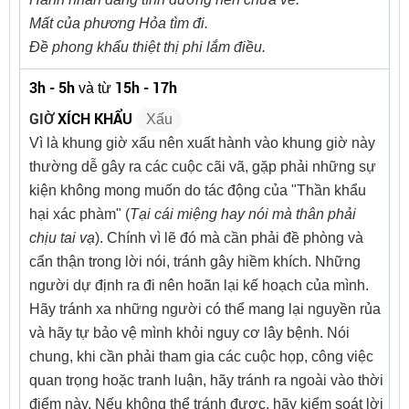
Mất của phương Hỏa tìm đi.
Đề phong khẩu thiệt thị phi lắm điều.
3h - 5h
15h - 17h
và từ
GIỜ
XÍCH KHẨU
Xấu
Vì là khung giờ xấu nên xuất hành vào khung giờ này
thường dễ gây ra các cuộc cãi vã, gặp phải những sự
kiện không mong muốn do tác động của "Thần khẩu
hại xác phàm" (
Tại cái miệng hay nói mà thân phải
chịu tai vạ
). Chính vì lẽ đó mà cần phải đề phòng và
cẩn thận trong lời nói, tránh gây hiềm khích. Những
người dự định ra đi nên hoãn lại kế hoạch của mình.
Hãy tránh xa những người có thể mang lại nguyền rủa
và hãy tự bảo vệ mình khỏi nguy cơ lây bệnh. Nói
chung, khi cần phải tham gia các cuộc họp, công việc
quan trọng hoặc tranh luận, hãy tránh ra ngoài vào thời
điểm này. Nếu không thể tránh được, hãy kiểm soát lời