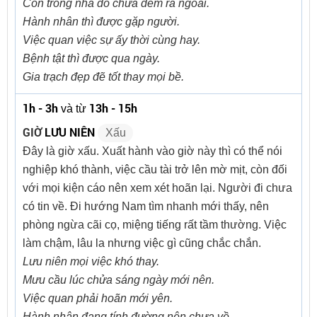
Còn trong nhà đó chưa đem ra ngoài.
Hành nhân thì được gặp người.
Việc quan việc sự ấy thời cùng hay.
Bệnh tật thì được qua ngày.
Gia trạch đẹp đẽ tốt thay mọi bề.
1h - 3h
13h - 15h
và từ
GIỜ
LƯU NIÊN
Xấu
Đây là giờ xấu. Xuất hành vào giờ này thì có thể nói
nghiệp khó thành, việc cầu tài trở lên mờ mịt, còn đối
với mọi kiện cáo nên xem xét hoãn lại. Người đi chưa
có tin về. Đi hướng Nam tìm nhanh mới thấy, nên
phòng ngừa cãi cọ, miệng tiếng rất tầm thường. Việc
làm chậm, lâu la nhưng việc gì cũng chắc chắn.
Lưu niên mọi việc khó thay.
Mưu cầu lúc chửa sáng ngày mới nên.
Việc quan phải hoãn mới yên.
Hành nhân đang tính đường nên chưa về.