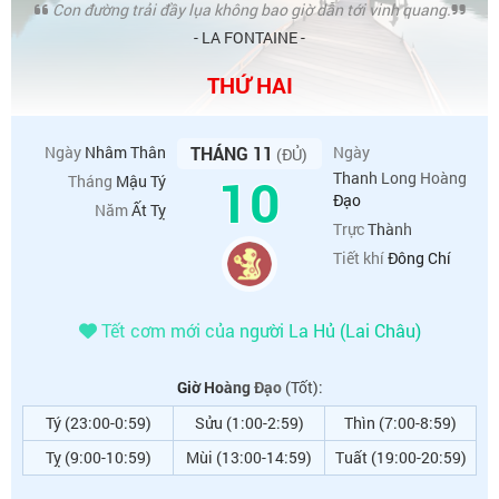
Con đường trải đầy lụa không bao giờ dẫn tới vinh quang.
- LA FONTAINE -
THỨ HAI
Ngày
Nhâm Thân
THÁNG 11
Ngày
(ĐỦ)
10
Thanh Long Hoàng
Tháng
Mậu Tý
Đạo
Năm
Ất Tỵ
Trực
Thành
Tiết khí
Đông Chí
Tết cơm mới của người La Hủ (Lai Châu)
Giờ Hoàng Đạo
(Tốt):
Tý (23:00-0:59)
Sửu (1:00-2:59)
Thìn (7:00-8:59)
Tỵ (9:00-10:59)
Mùi (13:00-14:59)
Tuất (19:00-20:59)