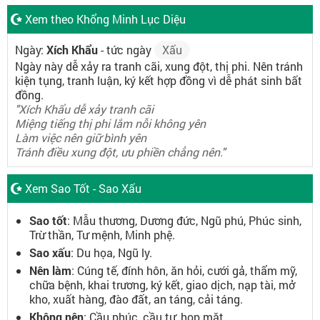
Xem theo Khổng Minh Lục Diệu
Ngày:
Xích Khẩu
- tức ngày
Xấu
Ngày này dễ xảy ra tranh cãi, xung đột, thị phi. Nên tránh
kiện tụng, tranh luận, ký kết hợp đồng vì dễ phát sinh bất
đồng.
"Xích Khẩu dễ xảy tranh cãi
Miệng tiếng thị phi lắm nỗi không yên
Làm việc nên giữ bình yên
Tránh điều xung đột, ưu phiền chẳng nên."
Xem Sao Tốt - Sao Xấu
Sao tốt
: Mẫu thương, Dương đức, Ngũ phú, Phúc sinh,
Trừ thần, Tư mệnh, Minh phệ.
Sao xấu
: Du họa, Ngũ ly.
Nên làm
: Cúng tế, đính hôn, ăn hỏi, cưới gả, thẩm mỹ,
chữa bệnh, khai trương, ký kết, giao dịch, nạp tài, mở
kho, xuất hàng, đào đất, an táng, cải táng.
Không nên
: Cầu phúc, cầu tự, họp mặt.