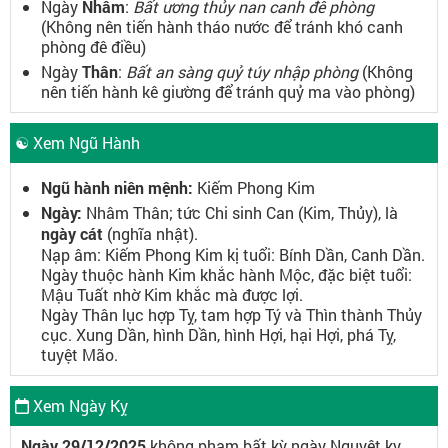
Ngày
Nhâm
:
Bất ương thủy nan canh đê phòng
(Không nên tiến hành tháo nước để tránh khó canh
phòng đê điều)
Ngày
Thân
:
Bất an sàng quỷ túy nhập phòng
(Không
nên tiến hành kê giường để tránh quỷ ma vào phòng)
☯ Xem Ngũ Hành
Ngũ hành niên mệnh:
Kiếm Phong Kim
Ngày:
Nhâm Thân; tức Chi sinh Can (Kim, Thủy), là
ngày cát
(nghĩa nhật).
Nạp âm: Kiếm Phong Kim kị tuổi: Bính Dần, Canh Dần.
Ngày thuộc hành Kim khắc hành Mộc, đặc biệt tuổi:
Mậu Tuất nhờ Kim khắc mà được lợi.
Ngày Thân lục hợp Tỵ, tam hợp Tý và Thìn thành Thủy
cục. Xung Dần, hình Dần, hình Hợi, hại Hợi, phá Tỵ,
tuyệt Mão.
Xem Ngày Kỵ
Ngày 29/12/2025
không phạm bất kỳ ngày Nguyệt kỵ,