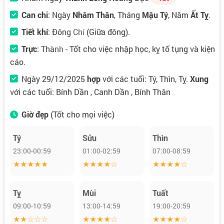
Can chi
: Ngày
Nhâm Thân
, Tháng
Mậu Tý
, Năm
Ất Tỵ
.
Tiết khí
:
Đông Chí
(Giữa đông).
Trực
:
Thành
- Tốt cho việc nhập học, kỵ tố tụng và kiện
cáo.
Ngày 29/12/2025
hợp
với các tuổi: Tý, Thìn, Tỵ.
Xung
với các tuổi: Bính Dần , Canh Dần , Bính Thân
Giờ đẹp
(Tốt cho mọi việc)
Tý
Sửu
Thìn
23:00-00:59
01:00-02:59
07:00-08:59
★★★★★
★★★★☆
★★★★☆
Tỵ
Mùi
Tuất
09:00-10:59
13:00-14:59
19:00-20:59
★★☆☆☆
★★★★☆
★★★★☆