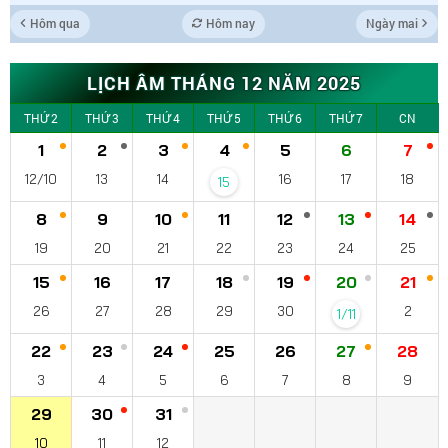
Hôm qua
Hôm nay
Ngày mai
LỊCH ÂM THÁNG 12 NĂM 2025
THỨ 2
THỨ 3
THỨ 4
THỨ 5
THỨ 6
THỨ 7
CN
1
2
3
4
5
6
7
12/10
13
14
16
17
18
15
8
9
10
11
12
13
14
19
20
21
22
23
24
25
15
16
17
18
19
20
21
26
27
28
29
30
2
1/11
22
23
24
25
26
27
28
3
4
5
6
7
8
9
29
30
31
10
11
12