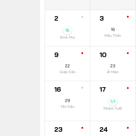
2
3
16
15
Mậu Thân
Đinh Mùi
9
10
22
23
Giáp Dần
Ất Mão
16
17
29
1/1
Tân Dậu
Nhâm Tuất
23
24