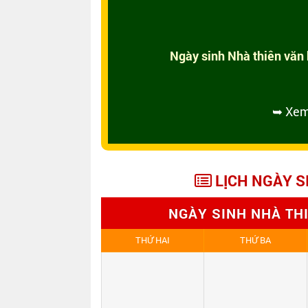
Ngày sinh Nhà thiên văn
➥ Xem
LỊCH NGÀY S
NGÀY SINH NHÀ TH
THỨ HAI
THỨ BA