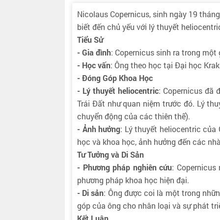
Nicolaus Copernicus, sinh ngày 19 tháng 
biết đến chủ yếu với lý thuyết heliocent
Tiểu Sử
- Gia đình
: Copernicus sinh ra trong một 
- Học vấn
: Ông theo học tại Đại học Kra
- Đóng Góp Khoa Học
- Lý thuyết heliocentric
: Copernicus đã 
Trái Đất như quan niệm trước đó. Lý thu
chuyển động của các thiên thể).
- Ảnh hưởng
: Lý thuyết heliocentric củ
học và khoa học, ảnh hưởng đến các nhà 
Tư Tưởng và Di Sản
- Phương pháp nghiên cứu
: Copernicus
phương pháp khoa học hiện đại.
- Di sản
: Ông được coi là một trong nhữ
góp của ông cho nhân loại và sự phát tri
Kết Luận