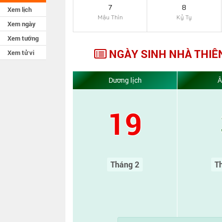
7
8
Xem lịch
Mậu Thìn
Kỷ Tỵ
Xem ngày
Xem tướng
NGÀY SINH NHÀ THIÊ
Xem tử vi
Dương lịch
Â
19
Tháng 2
T