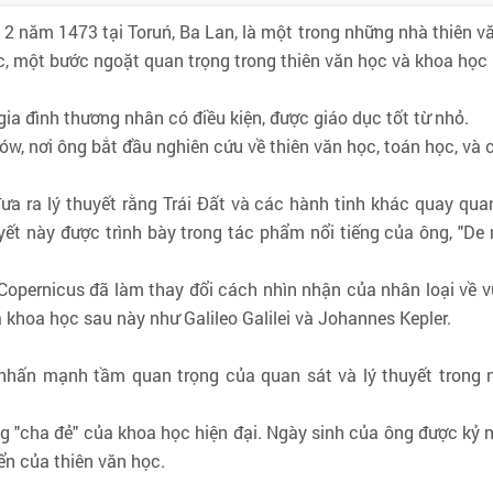
2 năm 1473 tại Toruń, Ba Lan, là một trong những nhà thiên vă
ric, một bước ngoặt quan trọng trong thiên văn học và khoa học
gia đình thương nhân có điều kiện, được giáo dục tốt từ nhỏ.
ków, nơi ông bắt đầu nghiên cứu về thiên văn học, toán học, và 
đưa ra lý thuyết rằng Trái Đất và các hành tinh khác quay qua
yết này được trình bày trong tác phẩm nổi tiếng của ông, "De 
a Copernicus đã làm thay đổi cách nhìn nhận của nhân loại về v
khoa học sau này như Galileo Galilei và Johannes Kepler.
 nhấn mạnh tầm quan trọng của quan sát và lý thuyết trong
ng "cha đẻ" của khoa học hiện đại. Ngày sinh của ông được kỷ
ển của thiên văn học.