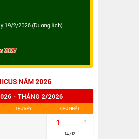
y 19/2/2026 (Dương lịch)
us 2027
NICUS NĂM 2026
26 - THÁNG 2/2026
THỨ BẢY
CHỦ NHẬT
1
14/12