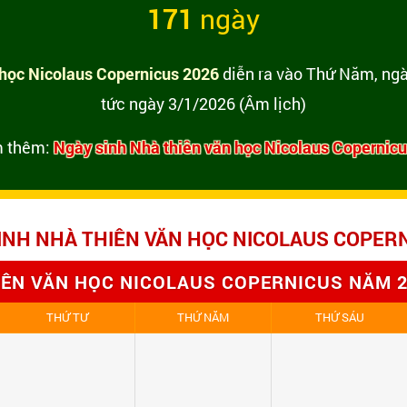
171
ngày
 học Nicolaus Copernicus 2026
diễn ra vào Thứ Năm, ngà
tức ngày 3/1/2026 (Âm lịch)
 thêm:
Ngày sinh Nhà thiên văn học Nicolaus Copernic
INH NHÀ THIÊN VĂN HỌC NICOLAUS COPER
IÊN VĂN HỌC NICOLAUS COPERNICUS NĂM 20
THỨ TƯ
THỨ NĂM
THỨ SÁU