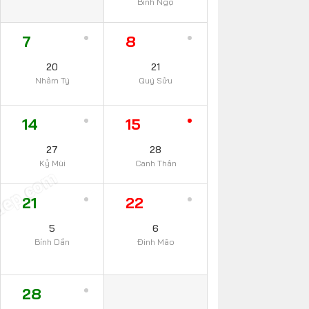
Bính Ngọ
7
8
20
21
Nhâm Tý
Quý Sửu
14
15
27
28
Kỷ Mùi
Canh Thân
dep.com
21
22
5
6
Bính Dần
Đinh Mão
28