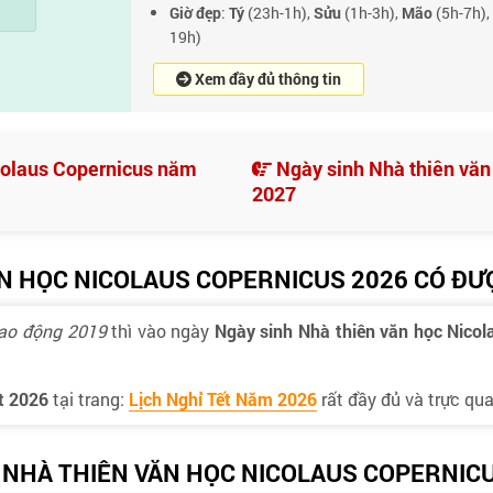
Giờ đẹp
:
Tý
(23h-1h),
Sửu
(1h-3h),
Mão
(5h-7h),
19h)
Xem đầy đủ thông tin
colaus Copernicus năm
Ngày sinh Nhà thiên văn
2027
N HỌC NICOLAUS COPERNICUS 2026 CÓ ĐƯ
Lao động 2019
thì vào ngày
Ngày sinh Nhà thiên văn học Nicol
ết 2026
tại trang:
Lịch Nghỉ Tết Năm 2026
rất đầy đủ và trực qua
 NHÀ THIÊN VĂN HỌC NICOLAUS COPERNIC