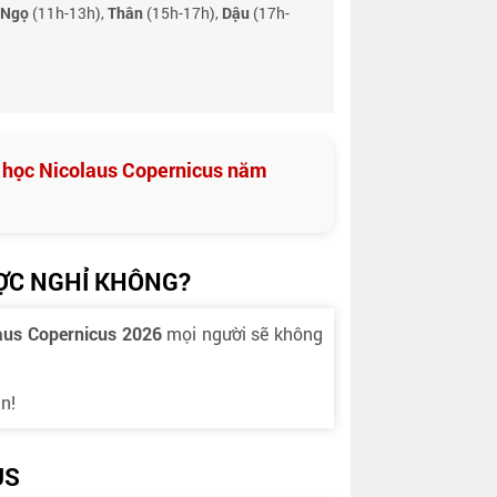
Ngọ
(11h-13h),
Thân
(15h-17h),
Dậu
(17h-
 học Nicolaus Copernicus năm
ỢC NGHỈ KHÔNG?
aus Copernicus 2026
mọi người sẽ không
n!
US