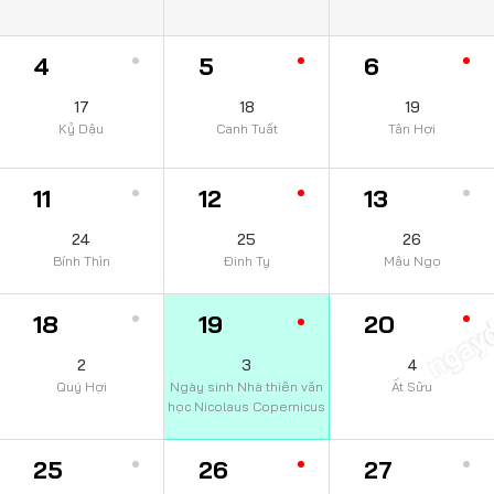
4
5
6
17
18
19
Kỷ Dậu
Canh Tuất
Tân Hợi
11
12
13
24
25
26
Bính Thìn
Đinh Tỵ
Mậu Ngọ
ngay
18
19
20
2
3
4
Quý Hợi
Ngày sinh Nhà thiên văn
Ất Sửu
học Nicolaus Copernicus
25
26
27