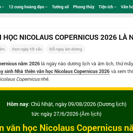
p
12 cung hoàng đạo
Tướng số
Phong thủy
Tiện ích
Văn h
N HỌC NICOLAUS COPERNICUS 2026 LÀ 
Năm
Xem ngày tốt xấu
Đổi ngày âm dương
opernicus năm 2026
là ngày nào dương lịch và âm lịch, thứ mấy
y sinh Nhà thiên văn học Nicolaus Copernicus 2026
và xem thô
icolaus Copernicus
nhé.
Hôm nay
: Chủ Nhật, ngày 09/08/2026 (Dương lịch)
tức ngày 27/6/2026 (Âm lịch)
ên văn học Nicolaus Copernicus 