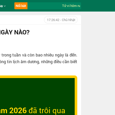
óa
Nổi bật
Tử vi hôm nay ngày 9/8/2026 của 12 
17:26:43
- Chủ Nhật
NGÀY NÀO?
 trong tuần và còn bao nhiêu ngày là đến.
ng tin lịch âm dương, những điều cần biết
năm 2026
đã trôi qua