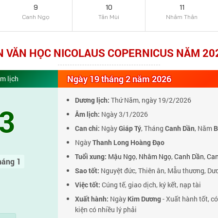
9
10
11
Canh Ngọ
Tân Mùi
Nhâm Thân
N VĂN HỌC NICOLAUS COPERNICUS NĂM 202
Ngày 19 tháng 2 năm 2026
m lịch
Dương lịch:
Thứ Năm, ngày 19/2/2026
3
Âm lịch:
Ngày 3/1/2026
Can chi:
Ngày
Giáp Tý
, Tháng
Canh Dần
, Năm
B
Ngày
Thanh Long Hoàng Đạo
Tuổi xung:
Mậu Ngọ
,
Nhâm Ngọ
,
Canh Dần
,
Can
háng 1
Sao tốt:
Nguyệt đức, Thiên ân, Mẫu thương, Dư
Việc tốt:
Cúng tế, giao dịch, ký kết, nạp tài
Xuất hành:
Ngày
Kim Dương
- Xuất hành tốt, có
kiện có nhiều lý phải