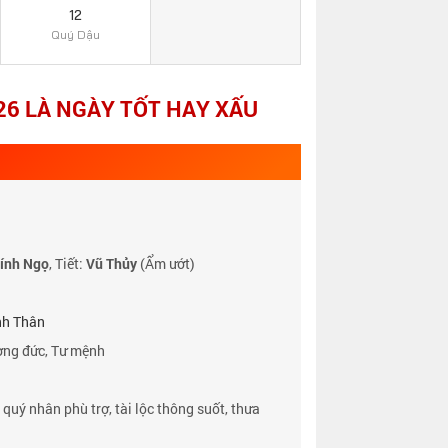
12
Quý Dậu
6 LÀ NGÀY TỐT HAY XẤU
ính Ngọ
, Tiết:
Vũ Thủy
(Ẩm ướt)
h Thân
ơng đức, Tư mệnh
 quý nhân phù trợ, tài lộc thông suốt, thưa