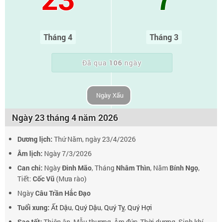
Tháng 4
Tháng 3
Đã qua
106
ngày
Ngày Xấu
Ngày 23 tháng 4 năm 2026
Dương lịch:
Thứ Năm, ngày 23/4/2026
Âm lịch:
Ngày 7/3/2026
Can chi:
Ngày
Đinh Mão
, Tháng
Nhâm Thìn
, Năm
Bính Ngọ
,
Tiết:
Cốc Vũ
(Mưa rào)
Ngày
Câu Trần Hắc Đạo
Tuổi xung:
Ất Dậu
,
Quý Dậu
,
Quý Tỵ
,
Quý Hợi
Sao tốt:
Thiên ân, Mẫu thương, Âm đức, Thời dương, Sinh khí,