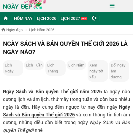
≡
NGÀY ĐẸP
.com
HÔM NAY
LỊCH 2026
LỊCH 2027
Ngày đẹp
Lịch Năm 2026
NGÀY SÁCH VÀ BẢN QUYỀN THẾ GIỚI 2026 LÀ
NGÀY NÀO?
Lịch
Lịch Tuần
Lịch
Lịch Năm
Xem
Đổi ngày
Ngày
Tháng
ngày tốt
âm
xấu
dương
Ngày Sách và Bản quyền Thế giới năm 2026
là ngày nào
dương lịch và âm lịch, thứ mấy trong tuần và còn bao nhiêu
ngày là đến. Hãy cùng đếm ngược từ nay đến ngày
Ngày
Sách và Bản quyền Thế giới 2026
và xem thông tin lịch âm
dương, những điều cần biết trong ngày
Ngày Sách và Bản
quyền Thế giới
nhé.