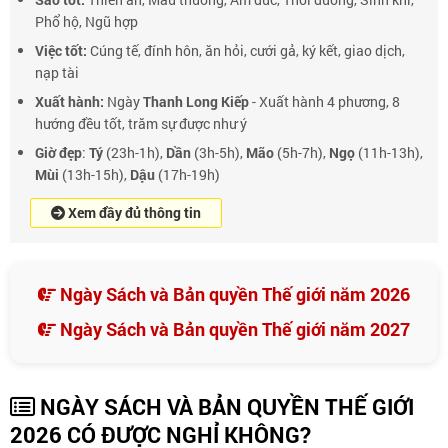
Phổ hộ, Ngũ hợp
Việc tốt:
Cúng tế, đính hôn, ăn hỏi, cưới gả, ký kết, giao dịch,
nạp tài
Xuất hành:
Ngày
Thanh Long Kiếp
- Xuất hành 4 phương, 8
hướng đều tốt, trăm sự được như ý
Giờ đẹp
:
Tý
(23h-1h),
Dần
(3h-5h),
Mão
(5h-7h),
Ngọ
(11h-13h),
Mùi
(13h-15h),
Dậu
(17h-19h)
Xem đầy đủ thông tin
Ngày Sách và Bản quyền Thế giới năm 2026
Ngày Sách và Bản quyền Thế giới năm 2027
NGÀY SÁCH VÀ BẢN QUYỀN THẾ GIỚI
2026 CÓ ĐƯỢC NGHỈ KHÔNG?