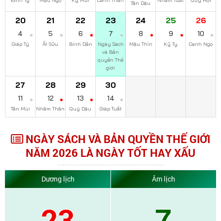
Đinh Tỵ
Mậu Ngọ
Kỷ Mùi
Canh Thân
Nhâm Tuất
Quý Hợi
Tân Dậu
20
21
22
23
24
25
26
4
5
6
7
8
9
10
Giáp Tý
Ất Sửu
Bính Dần
Ngày Sách
Mậu Thìn
Kỷ Tỵ
Canh Ngọ
và Bản
quyền Thế
giới
27
28
29
30
11
12
13
14
Tân Mùi
Nhâm Thân
Quý Dậu
Giáp Tuất
NGÀY SÁCH VÀ BẢN QUYỀN THẾ GIỚI
NĂM 2026 LÀ NGÀY TỐT HAY XẤU
Dương lịch
Âm lịch
23
7