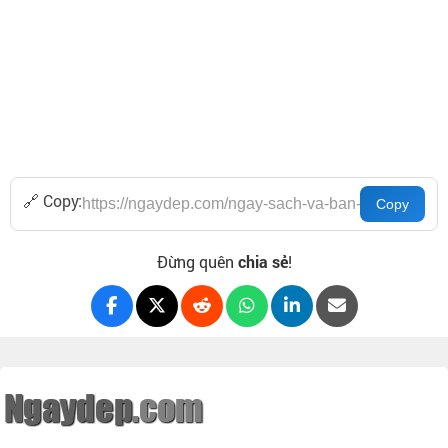
🔗 Copy:
Đừng quên
chia sẻ
!