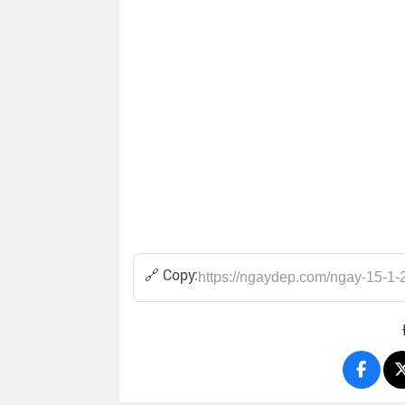
🔗 Copy: