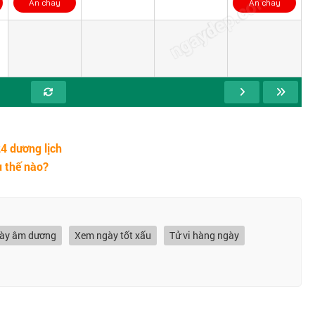
ngaydep.com
Ăn chay
Ăn chay
4 dương lịch
u thế nào?
gày âm dương
Xem ngày tốt xấu
Tử vi hàng ngày