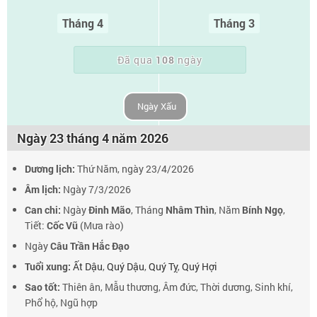
Tháng 4
Tháng 3
Đã qua
108
ngày
Ngày Xấu
Ngày 23 tháng 4 năm 2026
Dương lịch:
Thứ Năm, ngày 23/4/2026
Âm lịch:
Ngày 7/3/2026
Can chi:
Ngày
Đinh Mão
, Tháng
Nhâm Thìn
, Năm
Bính Ngọ
,
Tiết:
Cốc Vũ
(Mưa rào)
Ngày
Câu Trần Hắc Đạo
Tuổi xung:
Ất Dậu
,
Quý Dậu
,
Quý Tỵ
,
Quý Hợi
Sao tốt:
Thiên ân, Mẫu thương, Âm đức, Thời dương, Sinh khí,
Phổ hộ, Ngũ hợp