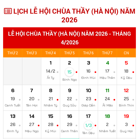
LỊCH LỄ HỘI CHÙA THẦY (HÀ NỘI) NĂM
2026
LỄ HỘI CHÙA THẦY (HÀ NỘI) NĂM 2026 - THÁNG
4/2026
THỨ 2
THỨ 3
THỨ 4
THỨ 5
THỨ 6
THỨ 7
CN
1
2
3
4
5
14/2
16
17
18
15
Ất Tỵ
Đinh Mùi
Mậu Thân
Kỷ Dậu
Bính Ngọ
6
7
8
9
10
11
12
19
20
21
22
23
24
25
Canh Tuất
Tân Hợi
Nhâm Tý
Quý Sửu
Giáp Dần
Ất Mão
Bính Thìn
13
14
15
16
17
18
19
26
27
28
29
2
3
1/3
Đinh Tỵ
Mậu Ngọ
Kỷ Mùi
Canh Thân
Nhâm Tuất
Quý Hợi
Tân Dậu