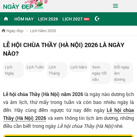
≡
NGÀY ĐẸP
.com
HÔM NAY
LỊCH 2026
LỊCH 2027
Ngày đẹp
Lịch Năm 2026
LỄ HỘI CHÙA THẦY (HÀ NỘI) 2026 LÀ NGÀY
NÀO?
Lịch
Lịch Tuần
Lịch
Lịch Năm
Xem
Đổi ngày
Ngày
Tháng
ngày tốt
âm
xấu
dương
Lễ hội chùa Thầy (Hà Nội) năm 2026
là ngày nào dương lịch
và âm lịch, thứ mấy trong tuần và còn bao nhiêu ngày là
đến. Hãy cùng đếm ngược từ nay đến ngày
Lễ hội chùa
Thầy (Hà Nội) 2026
và xem thông tin lịch âm dương, những
điều cần biết trong ngày
Lễ hội chùa Thầy (Hà Nội)
nhé.