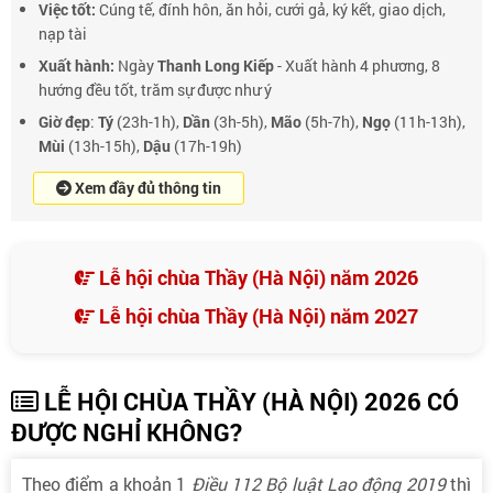
Việc tốt:
Cúng tế, đính hôn, ăn hỏi, cưới gả, ký kết, giao dịch,
nạp tài
Xuất hành:
Ngày
Thanh Long Kiếp
- Xuất hành 4 phương, 8
hướng đều tốt, trăm sự được như ý
Giờ đẹp
:
Tý
(23h-1h),
Dần
(3h-5h),
Mão
(5h-7h),
Ngọ
(11h-13h),
Mùi
(13h-15h),
Dậu
(17h-19h)
Xem đầy đủ thông tin
Lễ hội chùa Thầy (Hà Nội) năm 2026
Lễ hội chùa Thầy (Hà Nội) năm 2027
LỄ HỘI CHÙA THẦY (HÀ NỘI) 2026 CÓ
ĐƯỢC NGHỈ KHÔNG?
Theo điểm a khoản 1
Điều 112 Bộ luật Lao động 2019
thì