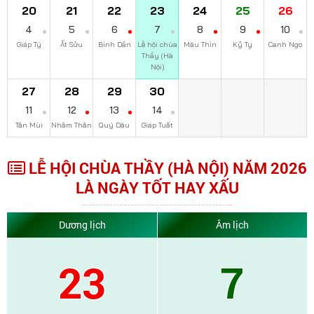
20
21
22
23
24
25
26
4
5
6
7
8
9
10
Giáp Tý
Ất Sửu
Bính Dần
Lễ hội chùa
Mậu Thìn
Kỷ Tỵ
Canh Ngọ
Thầy (Hà
Nội)
27
28
29
30
11
12
13
14
Tân Mùi
Nhâm Thân
Quý Dậu
Giáp Tuất
LỄ HỘI CHÙA THẦY (HÀ NỘI) NĂM 2026
LÀ NGÀY TỐT HAY XẤU
Dương lịch
Âm lịch
23
7